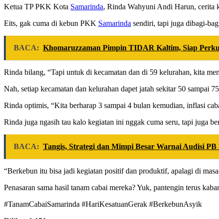
Ketua TP PKK Kota
Samarinda
, Rinda Wahyuni Andi Harun, cerita k
Eits, gak cuma di kebun PKK
Samarinda
sendiri, tapi juga dibagi-ba
BACA:
Khomaruzzaman Pimpin TIDAR Kaltim, Siap Perkua
Rinda bilang, “Tapi untuk di kecamatan dan di 59 kelurahan, kita men
Nah, setiap kecamatan dan kelurahan dapet jatah sekitar 50 sampai 75 b
Rinda optimis, “Kita berharap 3 sampai 4 bulan kemudian, inflasi ca
Rinda juga ngasih tau kalo kegiatan ini nggak cuma seru, tapi juga b
BACA:
Tangis, Strategi dan Mimpi Besar Warnai Audisi P
“Berkebun itu bisa jadi kegiatan positif dan produktif, apalagi di mas
Penasaran sama hasil tanam cabai mereka? Yuk, pantengin terus kaba
#TanamCabaiSamarinda #HariKesatuanGerak #BerkebunAsyik