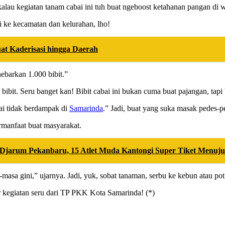
alau kegiatan tanam cabai ini tuh buat ngeboost ketahanan pangan di 
gi ke kecamatan dan kelurahan, lho!
t Kaderisasi hingga Daerah
ebarkan 1.000 bibit.”
ibit. Seru banget kan! Bibit cabai ini bukan cuma buat pajangan, tapi b
bai tidak berdampak di
Samarinda
.” Jadi, buat yang suka masak pedes-pe
ermanfaat buat masyarakat.
B Djarum Pekanbaru, 15 Atlet Muda Kantongi Super Tiket Menuj
a-masa gini,” ujarnya. Jadi, yuk, sobat tanaman, serbu ke kebun atau po
r kegiatan seru dari TP PKK Kota Samarinda! (*)