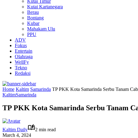
Kutai Timur
Kutai Kartanegara
Berau
Bontang
Kubar
Mahakam Ulu
PPU
ADV
Fokus
Entertain
Olahraga
WellFy
Tekno
Redaksi
Home
Kaltim
Samarinda
TP PKK Kota Samarinda Serbu Tanam Caba
Kaltim
Samarinda
TP PKK Kota Samarinda Serbu Tanam Ca
Kaltim Daily
2 min read
March 4, 2024