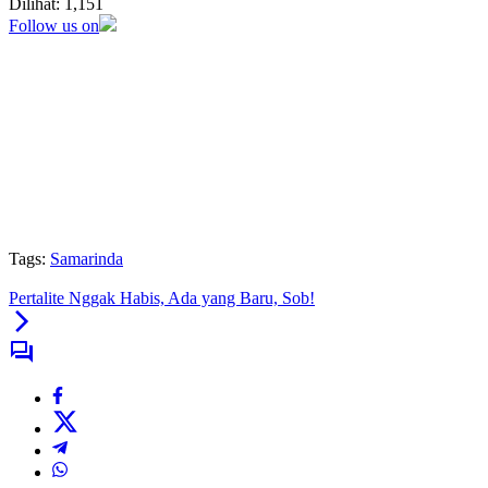
Dilihat:
1,151
Follow us on
Tags:
Samarinda
Pertalite Nggak Habis, Ada yang Baru, Sob!