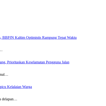
n, BBPJN Kaltim Optimistis Rampung Tepat Waktu
l…
g, Prioritaskan Keselamatan Pengguna Jalan
onal…
picu Kelalaian Warga
ya delapan…