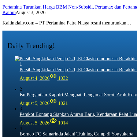
Pertamina Turunkan Harga BBM Non-Subsidi, Pertamax dan Pertam
Kaltim
August 3, 2026
Kaltimdaily.com – PT Pertamina Patra Niaga resmi menurunkan…
Daily Trending!
1
Persib Singkirkan Persija 2-1, El Clasico Indonesia Berak
August 4, 2026
1032
2
Isu Pergantian Kapolri Menguat, Pengamat Soroti Arah Kep
August 5, 2026
1021
3
Pemkot Bontang Siapkan Aturan Baru, Kendaraan Pelat Lua
August 5, 2026
1014
4
Borneo FC Samarinda Jalani Training Camp di Yogyakarta