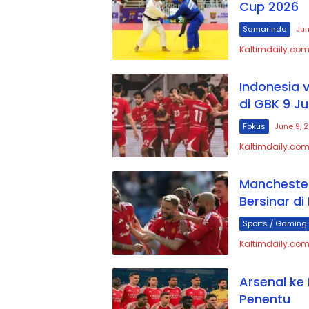
Cup 2026
Samarinda
Jun
Kaltimdaily.co
Indonesia 
di GBK 9 Ju
Fokus
June 9, 
Kaltimdaily.com
Manchester
Bersinar di
Sports / Gaming
Kaltimdaily.com
Arsenal ke
Penentu