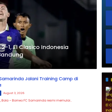
 2-1, El Clasico Indonesia
 Bandung
Samarinda Jalani Training Camp di
a
August 3, 2026
, Bola – Borneo FC Samarinda resmi memulai…