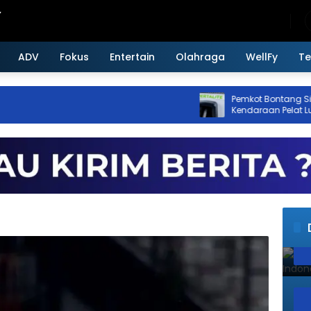
Saturday, August 8, 2026
ADV
Fokus
Entertain
Olahraga
WellFy
Te
Pemkot Bontang Siapkan Aturan
Kendaraan Pelat Luar Tak Bisa B
Subsidi