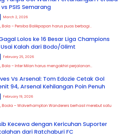
 vs PSIS Semarang
March 2, 2026
, Bola – Persiba Balikpapan harus puas berbagi…
 Gagal Lolos ke 16 Besar Liga Champions
Usai Kalah dari Bodo/Glimt
February 25, 2026
 Bola – Inter Milan harus mengakhiri perjalanan…
es Vs Arsenal: Tom Edozie Cetak Gol
enit 94, Arsenal Kehilangan Poin Penuh
February 19, 2026
, Boola – Wolverhampton Wanderers berhasil merebut satu
rsib Kecewa dengan Kericuhan Suporter
kalahan dari Ratchaburi FC