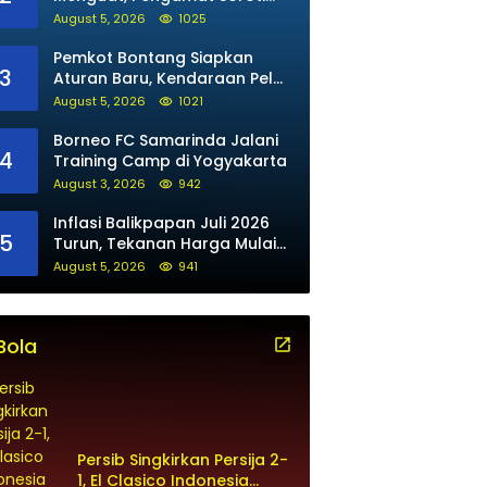
Arah Kepemimpinan Polri
August 5, 2026
1025
Pemkot Bontang Siapkan
3
Aturan Baru, Kendaraan Pelat
Luar Tak Bisa Beli BBM Subsidi
August 5, 2026
1021
Borneo FC Samarinda Jalani
4
Training Camp di Yogyakarta
August 3, 2026
942
Inflasi Balikpapan Juli 2026
5
Turun, Tekanan Harga Mulai
Mereda
August 5, 2026
941
Bola
Persib Singkirkan Persija 2-
1, El Clasico Indonesia