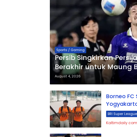
Sports / Gaming
Persib Singkirkan Persija
Berakhir untuk Maung
August 4, 2026
Borneo FC 
Yogyakart
BRI Super League
Kaltimdaily.com