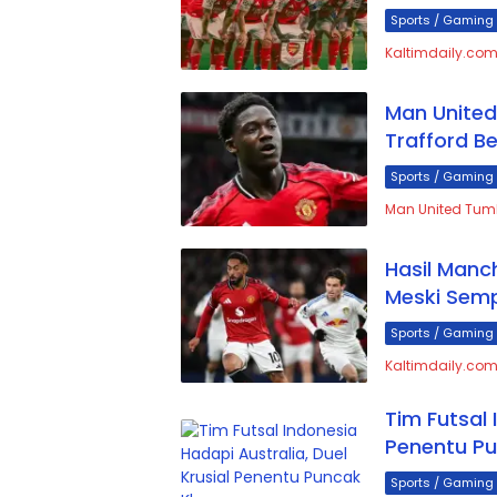
Sports / Gaming
Kaltimdaily.com
Man United
Trafford B
Sports / Gaming
Man United Tum
Hasil Manc
Meski Semp
Sports / Gaming
Kaltimdaily.com
Tim Futsal 
Penentu P
Sports / Gaming