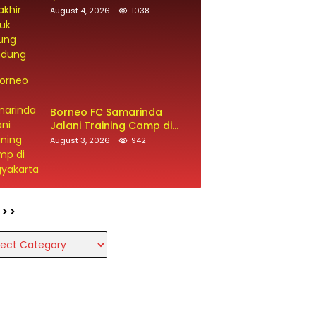
Berakhir untuk Maung
August 4, 2026
1038
Bandung
Borneo FC Samarinda
Jalani Training Camp di
Yogyakarta
August 3, 2026
942
>>>