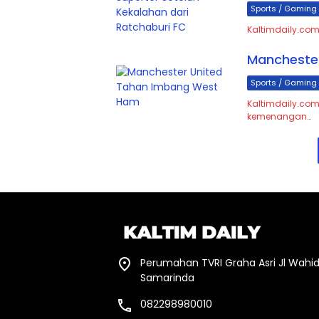
Sports / Gaming
Kaltimdaily.com
Mancheste
Sports / Gaming
Kaltimdaily.co
kemenangan…
Perumahan TVRI Graha Asri Jl Wahid
Samarinda
082298980010