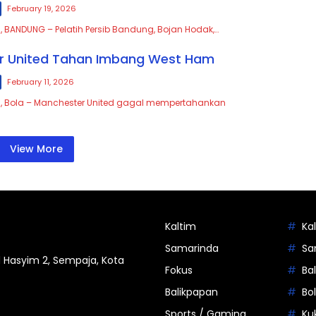
February 19, 2026
, BANDUNG – Pelatih Persib Bandung, Bojan Hodak,…
r United Tahan Imbang West Ham
February 11, 2026
m, Bola – Manchester United gagal mempertahankan
View More
Kaltim
Ka
Samarinda
Sa
 Hasyim 2, Sempaja, Kota
Fokus
Ba
Balikpapan
Bo
Sports / Gaming
Ku