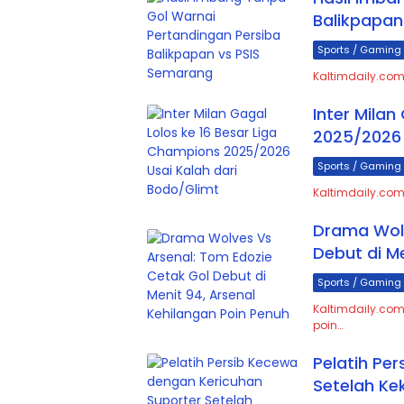
Balikpapan
Sports / Gaming
Kaltimdaily.com
Inter Milan
2025/2026 
Sports / Gaming
Kaltimdaily.com,
Drama Wolv
Debut di M
Sports / Gaming
Kaltimdaily.com
poin…
Pelatih Pe
Setelah Ke