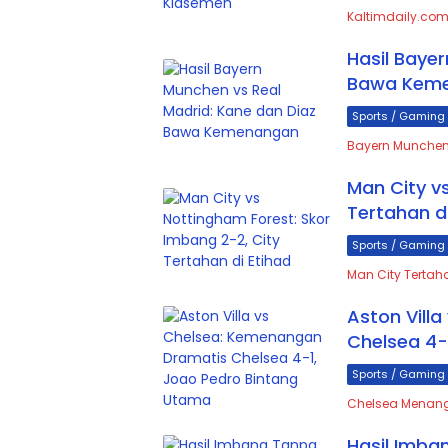
Kaltimdaily.com
Hasil Baye
Bawa Kem
Sports / Gaming
Bayern Munchen 
Man City v
Tertahan di
Sports / Gaming
Man City Tertah
Aston Vill
Chelsea 4-
Sports / Gaming
Chelsea Menang 
Hasil Imba