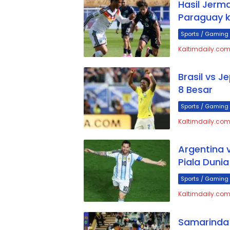
Hasil Jerm
Paraguay k
Sports / Gaming
Kaltimdaily.com
Brasil vs J
8 Besar
Sports / Gaming
Kaltimdaily.com
Argentina v
Piala Dunia
Sports / Gaming
Kaltimdaily.com,
Samarinda 