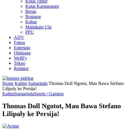
Kutai Timur
Kutai Kartanegara
Berau
Bontang
Kubar
Mahakam Ulu
PPU
ADV
Fokus
Entertain
Olahraga
WellFy
Tekno
Redaksi
Home
Kaltim
Samarinda
Thomas Doll Ngotot, Mau Bawa Stefano
Lilipaly ke Persija!
Kaltim
Samarinda
Sports / Gaming
Thomas Doll Ngotot, Mau Bawa Stefano
Lilipaly ke Persija!