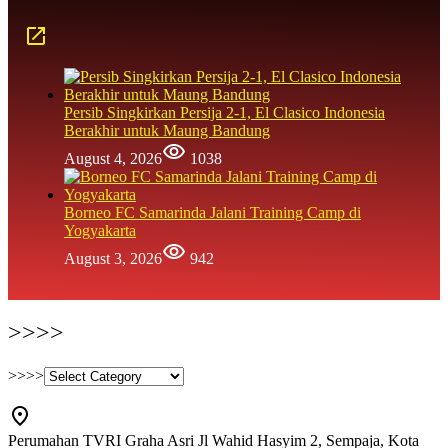
Persib Singkirkan Persija 2-1, El Clasico Indonesia
Berakhir untuk Maung Bandung
August 4, 2026
1038
Borneo FC Samarinda Jalani Training Camp di
Yogyakarta
August 3, 2026
942
>>>>
>>>>
Perumahan TVRI Graha Asri Jl Wahid Hasyim 2, Sempaja, Kota