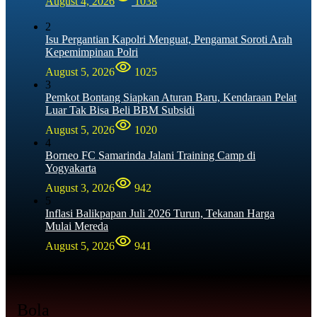
August 4, 2026
1038
2
Isu Pergantian Kapolri Menguat, Pengamat Soroti Arah
Kepemimpinan Polri
August 5, 2026
1025
3
Pemkot Bontang Siapkan Aturan Baru, Kendaraan Pelat
Luar Tak Bisa Beli BBM Subsidi
August 5, 2026
1020
4
Borneo FC Samarinda Jalani Training Camp di
Yogyakarta
August 3, 2026
942
5
Inflasi Balikpapan Juli 2026 Turun, Tekanan Harga
Mulai Mereda
August 5, 2026
941
Bola