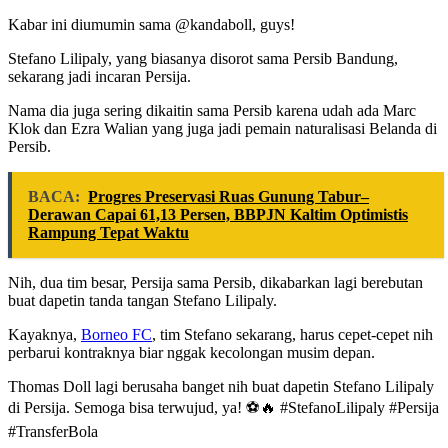
Kabar ini diumumin sama @kandaboll, guys!
Stefano Lilipaly, yang biasanya disorot sama Persib Bandung,
sekarang jadi incaran Persija.
Nama dia juga sering dikaitin sama Persib karena udah ada Marc
Klok dan Ezra Walian yang juga jadi pemain naturalisasi Belanda di
Persib.
BACA:
Progres Preservasi Ruas Gunung Tabur–
Derawan Capai 61,13 Persen, BBPJN Kaltim Optimistis
Rampung Tepat Waktu
Nih, dua tim besar, Persija sama Persib, dikabarkan lagi berebutan
buat dapetin tanda tangan Stefano Lilipaly.
Kayaknya,
Borneo FC
, tim Stefano sekarang, harus cepet-cepet nih
perbarui kontraknya biar nggak kecolongan musim depan.
Thomas Doll lagi berusaha banget nih buat dapetin Stefano Lilipaly
di Persija. Semoga bisa terwujud, ya! ⚽🔥 #StefanoLilipaly #Persija
#TransferBola