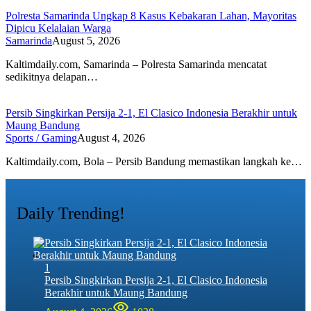
Polresta Samarinda Ungkap 8 Kasus Kebakaran Lahan, Mayoritas
Dipicu Kelalaian Warga
Samarinda
August 5, 2026
Kaltimdaily.com, Samarinda – Polresta Samarinda mencatat
sedikitnya delapan…
Persib Singkirkan Persija 2-1, El Clasico Indonesia Berakhir untuk
Maung Bandung
Sports / Gaming
August 4, 2026
Kaltimdaily.com, Bola – Persib Bandung memastikan langkah ke…
Daily Trending!
1
Persib Singkirkan Persija 2-1, El Clasico Indonesia
Berakhir untuk Maung Bandung