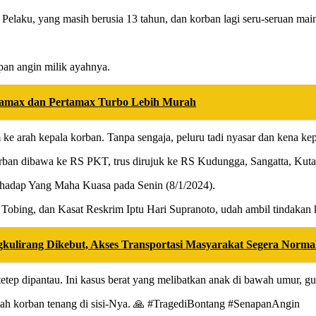
 Pelaku, yang masih berusia 13 tahun, dan korban lagi seru-seruan mai
pan angin milik ayahnya.
tamax dan Pertamax Turbo Lebih Murah
ke arah kepala korban. Tanpa sengaja, peluru tadi nyasar dan kena ke
orban dibawa ke RS PKT, trus dirujuk ke RS Kudungga, Sangatta, Kuta
nghadap Yang Maha Kuasa pada Senin (8/1/2024).
Tobing, dan Kasat Reskrim Iptu Hari Supranoto, udah ambil tindakan k
lirang Dikebut, Akses Transportasi Masyarakat Segera Norma
tetep dipantau. Ini kasus berat yang melibatkan anak di bawah umur, gu
rwah korban tenang di sisi-Nya. 🙏 #TragediBontang #SenapanAngin