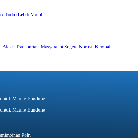
ax Turbo Lebih Murah
 Akses Transportasi Masyarakat Segera Normal Kembali
…
hir untuk Maung Bandung
emimpinan Polri