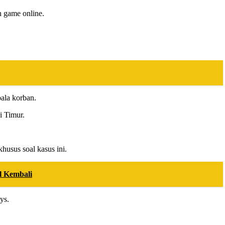
n game online.
pala korban.
i Timur.
husus soal kasus ini.
l Kembali
ys.