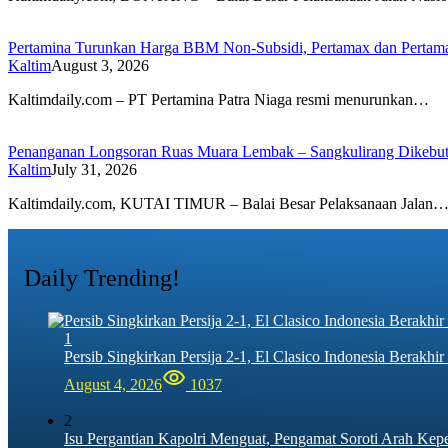
Pertamina Turunkan Harga BBM Non-Subsidi, Pertamax dan Pertam
Kaltim
August 3, 2026
Kaltimdaily.com – PT Pertamina Patra Niaga resmi menurunkan…
Penanganan Longsoran Ruas Muara Lembak – Sangkulirang Dikebut,
Kaltim
July 31, 2026
Kaltimdaily.com, KUTAI TIMUR – Balai Besar Pelaksanaan Jalan
Daily Trending!
1
Persib Singkirkan Persija 2-1, El Clasico Indonesia Berak
August 4, 2026
1037
2
Isu Pergantian Kapolri Menguat, Pengamat Soroti Arah Kep