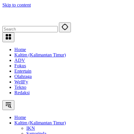
Skip to content
Home
Kaltim (Kalimantan Timur)
ADV
Fokus
Entertain
Olahraga
WellFy
Tekno
Redaksi
Home
Kaltim (Kalimantan Timur)
IKN
Samarinda