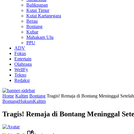
Balikpapan
Kutai Timur
Kutai Kartanegara
Berau
Bontang
Kubar
Mahakam Ulu
PPU
ADV
Fokus
Entertain
Olahraga
WellFy
Tekno
Redaksi
Home
Kaltim
Bontang
Tragis! Remaja di Bontang Meninggal Setela
Bontang
Hukum
Kaltim
Tragis! Remaja di Bontang Meninggal Set