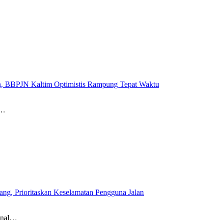
n, BBPJN Kaltim Optimistis Rampung Tepat Waktu
l…
g, Prioritaskan Keselamatan Pengguna Jalan
onal…