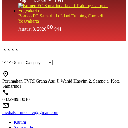
August 4, 2026
1041
Borneo FC Samarinda Jalani Training Camp di
Yogyakarta
August 3, 2026
944
>>>>
>>>>
Perumahan TVRI Graha Asri Jl Wahid Hasyim 2, Sempaja, Kota
Samarinda
082298980010
mediakaltimcenter@gmail.com
Kaltim
Samarinda