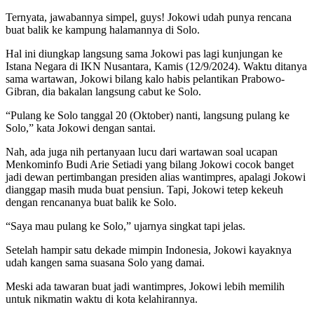
Ternyata, jawabannya simpel, guys! Jokowi udah punya rencana
buat balik ke kampung halamannya di Solo.
Hal ini diungkap langsung sama Jokowi pas lagi kunjungan ke
Istana Negara di IKN Nusantara, Kamis (12/9/2024). Waktu ditanya
sama wartawan, Jokowi bilang kalo habis pelantikan Prabowo-
Gibran, dia bakalan langsung cabut ke Solo.
“Pulang ke Solo tanggal 20 (Oktober) nanti, langsung pulang ke
Solo,” kata Jokowi dengan santai.
Nah, ada juga nih pertanyaan lucu dari wartawan soal ucapan
Menkominfo Budi Arie Setiadi yang bilang Jokowi cocok banget
jadi dewan pertimbangan presiden alias wantimpres, apalagi Jokowi
dianggap masih muda buat pensiun. Tapi, Jokowi tetep kekeuh
dengan rencananya buat balik ke Solo.
“Saya mau pulang ke Solo,” ujarnya singkat tapi jelas.
Setelah hampir satu dekade mimpin Indonesia, Jokowi kayaknya
udah kangen sama suasana Solo yang damai.
Meski ada tawaran buat jadi wantimpres, Jokowi lebih memilih
untuk nikmatin waktu di kota kelahirannya.