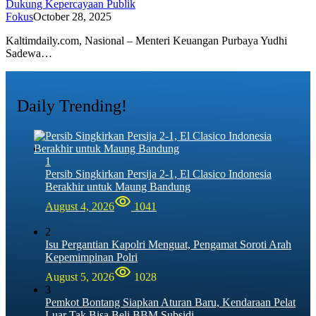
Dukung Kepercayaan Publik
Fokus
October 28, 2025
Kaltimdaily.com, Nasional – Menteri Keuangan Purbaya Yudhi
Sadewa…
Daily Trending!
1
Persib Singkirkan Persija 2-1, El Clasico Indonesia
Berakhir untuk Maung Bandung
August 4, 2026
1041
2
Isu Pergantian Kapolri Menguat, Pengamat Soroti Arah
Kepemimpinan Polri
August 5, 2026
1028
3
Pemkot Bontang Siapkan Aturan Baru, Kendaraan Pelat
Luar Tak Bisa Beli BBM Subsidi