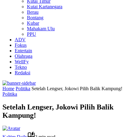
Kutai Timur
Kutai Kartanegara
Berau
Bontang
Kubar
Mahakam Ulu
PPU
ADV
Fokus
Entertain
Olahraga
WellFy
Tekno
Redaksi
Home
Politika
Setelah Lengser, Jokowi Pilih Balik Kampung!
Politika
Setelah Lengser, Jokowi Pilih Balik
Kampung!
Kaltim Daily
2 min read