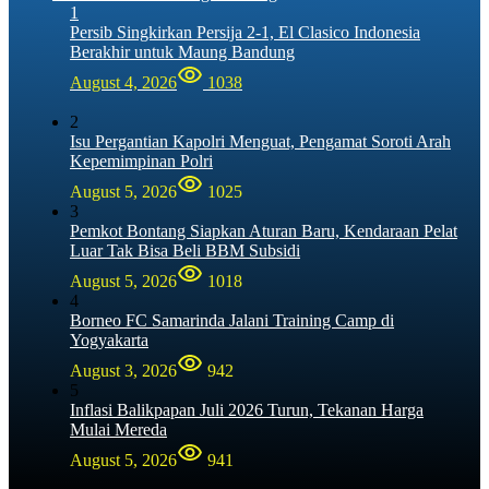
1
Persib Singkirkan Persija 2-1, El Clasico Indonesia
Berakhir untuk Maung Bandung
August 4, 2026
1038
2
Isu Pergantian Kapolri Menguat, Pengamat Soroti Arah
Kepemimpinan Polri
August 5, 2026
1025
3
Pemkot Bontang Siapkan Aturan Baru, Kendaraan Pelat
Luar Tak Bisa Beli BBM Subsidi
August 5, 2026
1018
4
Borneo FC Samarinda Jalani Training Camp di
Yogyakarta
August 3, 2026
942
5
Inflasi Balikpapan Juli 2026 Turun, Tekanan Harga
Mulai Mereda
August 5, 2026
941