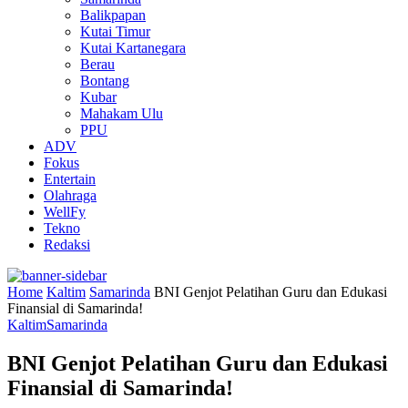
Balikpapan
Kutai Timur
Kutai Kartanegara
Berau
Bontang
Kubar
Mahakam Ulu
PPU
ADV
Fokus
Entertain
Olahraga
WellFy
Tekno
Redaksi
Home
Kaltim
Samarinda
BNI Genjot Pelatihan Guru dan Edukasi
Finansial di Samarinda!
Kaltim
Samarinda
BNI Genjot Pelatihan Guru dan Edukasi
Finansial di Samarinda!