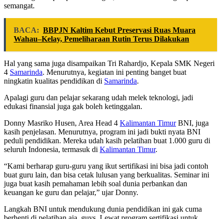
semangat.
BACA:
BBPJN Kaltim Kebut Preservasi Ruas Muara
Wahau–Kelay, Pemeliharaan Rutin Terus Dilakukan
Hal yang sama juga disampaikan Tri Rahardjo, Kepala SMK Negeri
4
Samarinda
. Menurutnya, kegiatan ini penting banget buat
ningkatin kualitas pendidikan di
Samarinda
.
Apalagi guru dan pelajar sekarang udah melek teknologi, jadi
edukasi finansial juga gak boleh ketinggalan.
Donny Masriko Husen, Area Head 4
Kalimantan Timur
BNI, juga
kasih penjelasan. Menurutnya, program ini jadi bukti nyata BNI
peduli pendidikan. Mereka udah kasih pelatihan buat 1.000 guru di
seluruh Indonesia, termasuk di
Kalimantan Timur
.
“Kami berharap guru-guru yang ikut sertifikasi ini bisa jadi contoh
buat guru lain, dan bisa cetak lulusan yang berkualitas. Seminar ini
juga buat kasih pemahaman lebih soal dunia perbankan dan
keuangan ke guru dan pelajar,” ujar Donny.
Langkah BNI untuk mendukung dunia pendidikan ini gak cuma
berhenti di pelatihan aja, guys. Lewat program sertifikasi untuk