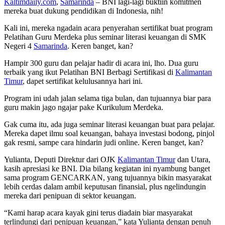
Kaltimdaily.com
,
Samarinda
– BNI lagi-lagi buktiin komitmen
mereka buat dukung pendidikan di Indonesia, nih!
Kali ini, mereka ngadain acara penyerahan sertifikat buat program
Pelatihan Guru Merdeka plus seminar literasi keuangan di SMK
Negeri 4
Samarinda
. Keren banget, kan?
Hampir 300 guru dan pelajar hadir di acara ini, lho. Dua guru
terbaik yang ikut Pelatihan BNI Berbagi Sertifikasi di
Kalimantan
Timur
, dapet sertifikat kelulusannya hari ini.
Program ini udah jalan selama tiga bulan, dan tujuannya biar para
guru makin jago ngajar pake Kurikulum Merdeka.
Gak cuma itu, ada juga seminar literasi keuangan buat para pelajar.
Mereka dapet ilmu soal keuangan, bahaya investasi bodong, pinjol
gak resmi, sampe cara hindarin judi online. Keren banget, kan?
Yulianta, Deputi Direktur dari OJK
Kalimantan Timur
dan Utara,
kasih apresiasi ke BNI. Dia bilang kegiatan ini nyambung banget
sama program GENCARKAN, yang tujuannya bikin masyarakat
lebih cerdas dalam ambil keputusan finansial, plus ngelindungin
mereka dari penipuan di sektor keuangan.
“Kami harap acara kayak gini terus diadain biar masyarakat
terlindungi dari penipuan keuangan,” kata Yulianta dengan penuh