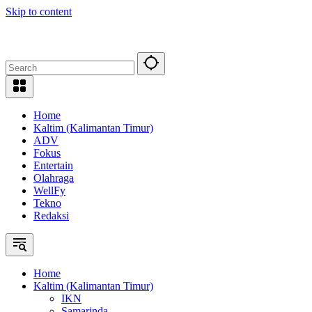
Skip to content
Home
Kaltim (Kalimantan Timur)
ADV
Fokus
Entertain
Olahraga
WellFy
Tekno
Redaksi
Home
Kaltim (Kalimantan Timur)
IKN
Samarinda