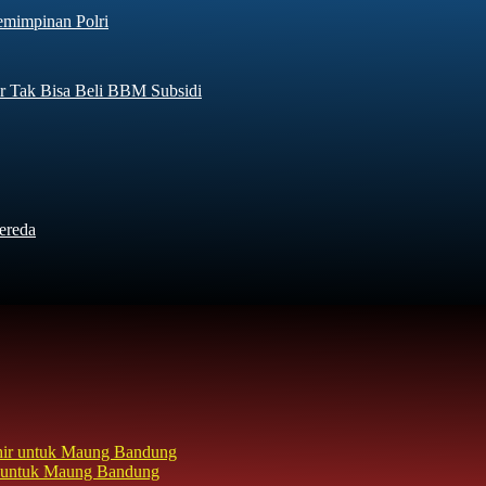
emimpinan Polri
r Tak Bisa Beli BBM Subsidi
ereda
hir untuk Maung Bandung