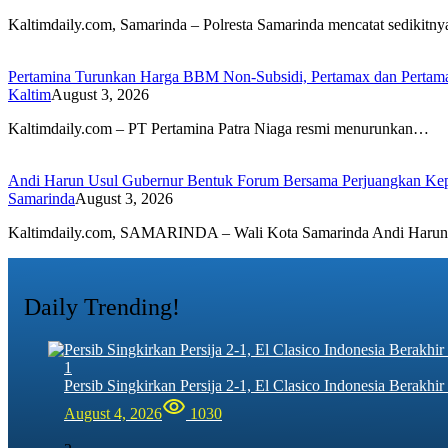
Kaltimdaily.com, Samarinda – Polresta Samarinda mencatat sedikitn
Pertamina Turunkan Harga BBM Non-Subsidi, Pertamax dan Pertam
Kaltim
August 3, 2026
Kaltimdaily.com – PT Pertamina Patra Niaga resmi menurunkan…
Andi Harun Usul Gubernur Bentuk Forum Bersama Perjuangkan Kepe
Samarinda
August 3, 2026
Kaltimdaily.com, SAMARINDA – Wali Kota Samarinda Andi Har
Daily Trending!
1
Persib Singkirkan Persija 2-1, El Clasico Indonesia Berak
August 4, 2026
1030