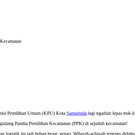
0 Kecamatan
misi Pemilihan Umum (KPU) Kota
Samarinda
lagi ngadain lepas truk-l
 gudang Panitia Pemilihan Kecamatan (PPK) di sepuluh kecamatan!
ian logistik ini jadi beban besar, gengs. Wilayah-wilayah tertentu did