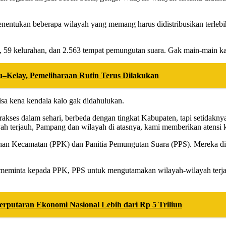
h menentukan beberapa wilayah yang memang harus didistribusikan terl
tan, 59 kelurahan, dan 2.563 tempat pemungutan suara. Gak main-main k
–Kelay, Pemeliharaan Rutin Terus Dilakukan
bisa kena kendala kalo gak didahulukan.
erakses dalam sehari, berbeda dengan tingkat Kabupaten, tapi setidak
ah terjauh, Pampang dan wilayah di atasnya, kami memberikan atensi k
ihan Kecamatan (PPK) dan Panitia Pemungutan Suara (PPS). Mereka d
an meminta kepada PPK, PPS untuk mengutamakan wilayah-wilayah terja
rputaran Ekonomi Nasional Lebih dari Rp 5 Triliun