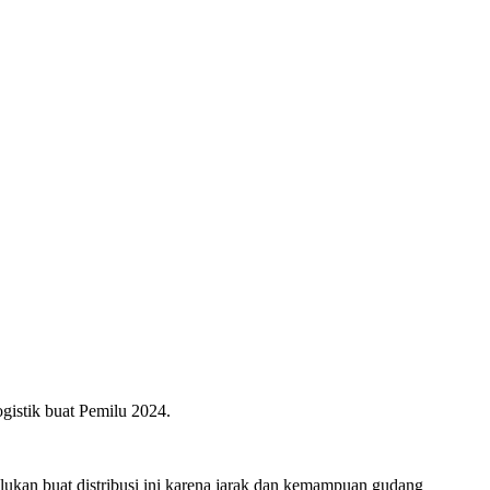
ogistik buat Pemilu 2024.
ahulukan buat distribusi ini karena jarak dan kemampuan gudang