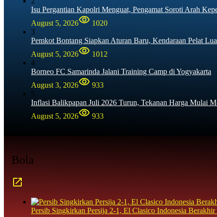
2
Isu Pergantian Kapolri Menguat, Pengamat Soroti Arah Kep
August 5, 2026
1020
3
Pemkot Bontang Siapkan Aturan Baru, Kendaraan Pelat Lua
August 5, 2026
1012
4
Borneo FC Samarinda Jalani Training Camp di Yogyakarta
August 3, 2026
933
5
Inflasi Balikpapan Juli 2026 Turun, Tekanan Harga Mulai M
August 5, 2026
933
Bola
Persib Singkirkan Persija 2-1, El Clasico Indonesia Berak