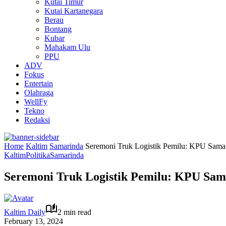
Kutai Timur
Kutai Kartanegara
Berau
Bontang
Kubar
Mahakam Ulu
PPU
ADV
Fokus
Entertain
Olahraga
WellFy
Tekno
Redaksi
Home
Kaltim
Samarinda
Seremoni Truk Logistik Pemilu: KPU Sama
Kaltim
Politika
Samarinda
Seremoni Truk Logistik Pemilu: KPU Sam
Kaltim Daily
2 min read
February 13, 2024