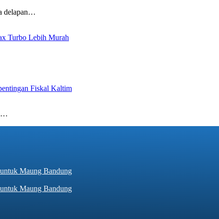
ya delapan…
ax Turbo Lebih Murah
ntingan Fiskal Kaltim
un…
hir untuk Maung Bandung