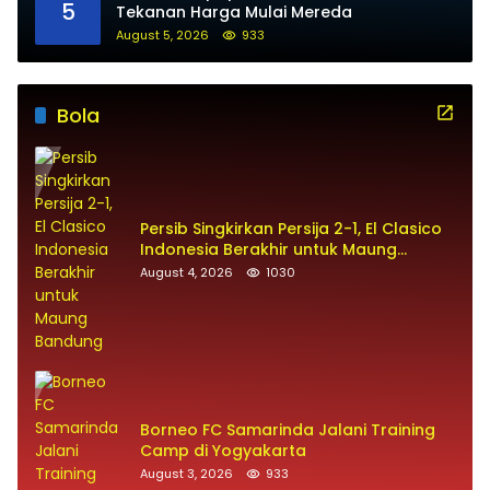
5
Tekanan Harga Mulai Mereda
August 5, 2026
933
Bola
Persib Singkirkan Persija 2-1, El Clasico
Indonesia Berakhir untuk Maung
Bandung
August 4, 2026
1030
Borneo FC Samarinda Jalani Training
Camp di Yogyakarta
August 3, 2026
933