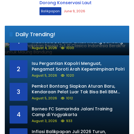
Dorong Konservasi Laut
Balikpapan
June 9, 2026
Daily Trending!
Persib Singkirkan Persija 2-1, El Clasico
1
Indonesia Berakhir untuk Maung Bandung
August 4, 2026
1030
Isu Pergantian Kapolri Menguat,
2
Pengamat Soroti Arah Kepemimpinan Polri
August 5, 2026
1020
Pemkot Bontang Siapkan Aturan Baru,
3
Kendaraan Pelat Luar Tak Bisa Beli BBM
Subsidi
August 5, 2026
1012
Borneo FC Samarinda Jalani Training
4
Camp di Yogyakarta
August 3, 2026
933
Inflasi Balikpapan Juli 2026 Turun,