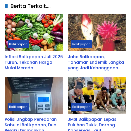
Berita Terkait....
Balikpapan
Balikpapan
Inflasi Balikpapan Juli 2026
Jahe Balikpapan,
Turun, Tekanan Harga
Tanaman Endemik Langka
Mulai Mereda
yang Jadi Kebanggaan
Kota
Balikpapan
Balikpapan
Polisi Ungkap Peredaran
JMSI Balikpapan Lepas
Sabu di Balikpapan, Dua
Puluhan Tukik, Dorong
Pelaku Diamankan
Konservasi Laut