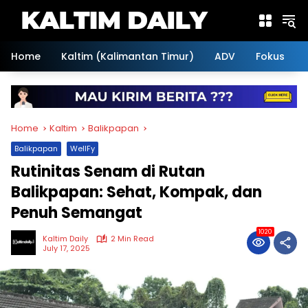
Skip
to
content
Home
Kaltim (Kalimantan Timur)
ADV
Fokus
Home
Kaltim
Balikpapan
Balikpapan
WellFy
Rutinitas Senam di Rutan
Balikpapan: Sehat, Kompak, dan
Penuh Semangat
1020
Kaltim Daily
2 Min Read
July 17, 2025