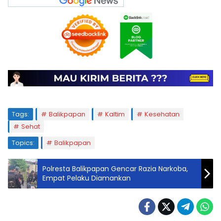
Tags:
Balikpapan
Kaltim
Kesehatan
Sehat
Topics:
Balikpapan
Polresta Balikpapan Gencar Razia Narkoba,
Empat Pelaku Diamankan