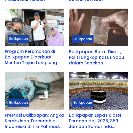
Balikpapan
Balikpapan
Program Perumahan di
Balikpapan Barat Disisir,
Balikpapan Diperkuat,
Polisi Ungkap Kasus Sabu
Menteri Tinjau Langsung
dalam Sepekan
Balikpapan
Balikpapan
Prestasi Balikpapan: Angka
Balikpapan Lepas Kloter
Kemiskinan Terendah di
Perdana Haji 2026, 359
Indonesia di Era Rahmad
Jamaah Samarinda
Mas’ud
Terbang ke Madinah