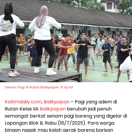
Senam Pagi di Rutan Balikpapan. Ft by Ist
Kaltimdaily.com
,
Balikpapan
– Pagi yang adem di
Rutan Kelas IIA
Balikpapan
berubah jadi penuh
semangat berkat senam pagi bareng yang digelar di
Lapangan Blok B, Rabu (16/7/2025). Para warga
binaan nggak mau kalah gerak bareng barisan