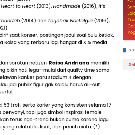
,
Heart to Heart
(2013),
Handmade
(2016),
It’s
Terindah
(2014) dan
Terjebak Nostalgia
(2016),
21)
i” saat konser, postingan jadul soal bulu ketiak,
a Raisa yang terbaru lagi hangat di X & media
>>
>>>>
dan sorotan netizen,
Raisa Andriana
memilih
g bikin hati lega—mulai dari quality time sama
melawan kanker paru stadium 4 dengan
au jadi publik figur gak selalu harus all-out
erful.
3 trofi, serta karier yang konsisten selama 17
enyanyi, tapi juga simbol inspirasi female
kan terus nge-trend bukan cuma karena lagu
a yang relatable, kuat, dan penuh cinta. (*)