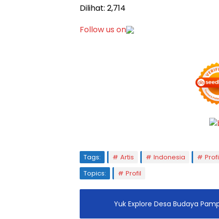
Dilihat:
2,714
Follow us on
Tags:
Artis
Indonesia
Prof
Topics:
Profil
Yuk Explore Desa Budaya Pam