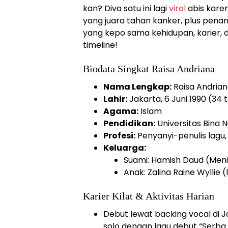
kan? Diva satu ini lagi
viral
abis karen
yang juara tahan kanker, plus pena
yang kepo sama kehidupan, karier, da
timeline!
Biodata Singkat Raisa Andriana
Nama Lengkap:
Raisa Andria
Lahir:
Jakarta, 6 Juni 1990 (34 
Agama:
Islam
Pendidikan:
Universitas Bina
Profesi:
Penyanyi-penulis lagu, 
Keluarga:
Suami: Hamish Daud (Meni
Anak: Zalina Raine Wyllie (
Karier Kilat & Aktivitas Harian
Debut lewat backing vocal di 
solo dengan lagu debut “Serba 