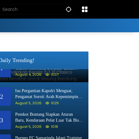
i
Daily Trending!
Persib Singkirkan Persija 2-1, El
1
Clasico Indonesia Berakhir untuk
Maung Bandung
August 4, 2026
1037
Isu Pergantian Kapolri Menguat,
2
Pengamat Soroti Arah Kepemimpinan
Polri
August 5, 2026
1025
Pemkot Bontang Siapkan Aturan
3
Baru, Kendaraan Pelat Luar Tak Bisa
Beli BBM Subsidi
August 5, 2026
1018
Borneo FC Samarinda Jalani Training