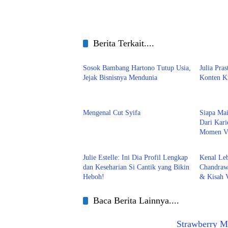
Berita Terkait....
Entertain
Enterta
Sosok Bambang Hartono Tutup Usia,
Julia Pra
Jejak Bisnisnya Mendunia
Konten Kr
Entertain
Profil
Mengenal Cut Syifa
Siapa Mai
Dari Kari
Momen Vi
Entertain
Enterta
Julie Estelle: Ini Dia Profil Lengkap
Kenal Le
dan Keseharian Si Cantik yang Bikin
Chandrawi
Heboh!
& Kisah V
Baca Berita Lainnya....
Strawberry M