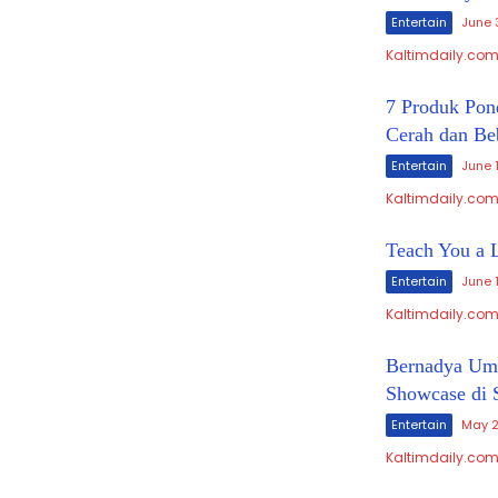
Entertain
June 
Kaltimdaily.com
7 Produk Pon
Cerah dan Be
Entertain
June 
Kaltimdaily.com, 
Teach You a L
Entertain
June 
Kaltimdaily.com,
Bernadya Um
Showcase di 
Entertain
May 2
Kaltimdaily.com