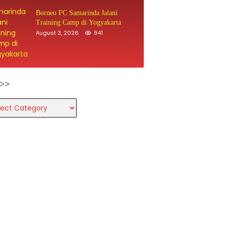
Borneo FC Samarinda Jalani
Training Camp di Yogyakarta
August 3, 2026
941
>>