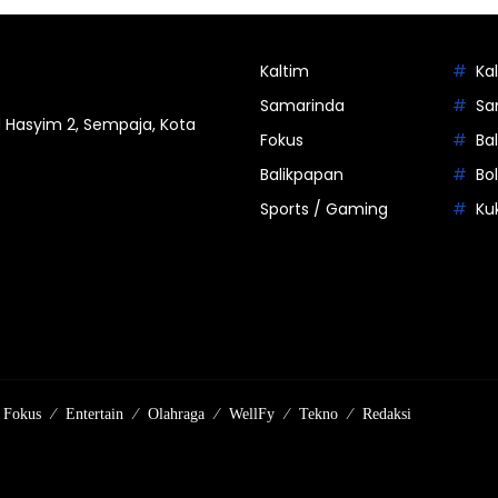
Kaltim
Ka
Samarinda
Sa
 Hasyim 2, Sempaja, Kota
Fokus
Ba
Balikpapan
Bo
Sports / Gaming
Ku
Fokus
Entertain
Olahraga
WellFy
Tekno
Redaksi