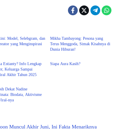
in
Entertain
stini: Model, Selebgram, dan
Mikha Tambayong: Pesona yang
eator yang Menginspirasi
Terus Menggoda, Simak Kisahnya di
Dunia Hiburan!
Entertain
a Estianty? Info Lengkap
Siapa Aura Kasih?
er, Keluarga Sampai
ral Akhir Tahun 2025
in
bih Dekat Nadine
nata: Biodata, Aktivisme
iral-nya
oon Muncul Akhir Juni, Ini Fakta Menariknya