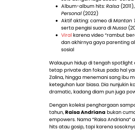
Album-album hits:
Raisa
(2011)
Personal
(2022)
Aktif akting: cameo di
Mantan 
serta pengisi suara di
Nussa
(20
Viral
karena video “rambut berdir
dan akhirnya gaya parenting al
sosial
Walaupun hidup di tengah spotlight 
tetap private dan fokus pada hal yan
Zalina, hingga menemani sang ibu 
keteguhan luar biasa. Dia nunjukin kal
dramatic, kadang diam pun juga pow
Dengan koleksi penghargaan sampai 5
tahun,
Raisa Andriana
bukan cuma p
empowers. Nama “Raisa Andriana” a
hits atau gosip, tapi karena sosokny