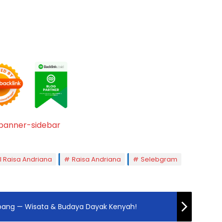
il Raisa Andriana
Raisa Andriana
Selebgram
pang — Wisata & Budaya Dayak Kenyah!