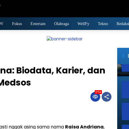
DV
Fokus
Entertain
Olahraga
WellFy
Tekno
Redaks
ana: Biodata, Karier, dan
 Medsos
2714
pasti nggak asing sama nama
Raisa Andriana
,