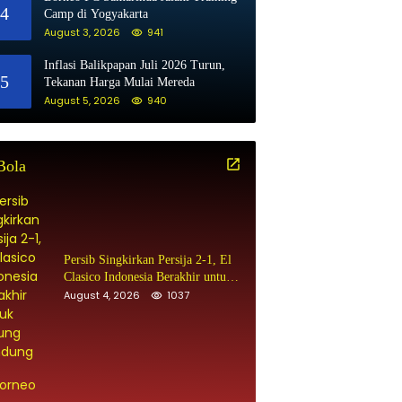
4
Camp di Yogyakarta
August 3, 2026
941
Inflasi Balikpapan Juli 2026 Turun,
5
Tekanan Harga Mulai Mereda
August 5, 2026
940
Bola
Persib Singkirkan Persija 2-1, El
Clasico Indonesia Berakhir untuk
Maung Bandung
August 4, 2026
1037