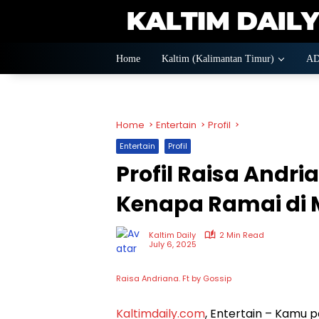
Skip
to
content
Home
Kaltim (Kalimantan Timur)
A
Home
Entertain
Profil
Entertain
Profil
Profil Raisa Andri
Kenapa Ramai di
Kaltim Daily
2 Min Read
July 6, 2025
Raisa Andriana. Ft by Gossip
Kaltimdaily.com
, Entertain – Kamu 