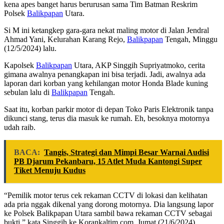
kena apes banget harus berurusan sama Tim Batman Reskrim
Polsek
Balikpapan
Utara.
Si M ini ketangkep gara-gara nekat maling motor di Jalan Jendral
Ahmad Yani, Kelurahan Karang Rejo,
Balikpapan
Tengah, Minggu
(12/5/2024) lalu.
Kapolsek
Balikpapan
Utara, AKP Singgih Supriyatmoko, cerita
gimana awalnya penangkapan ini bisa terjadi. Jadi, awalnya ada
laporan dari korban yang kehilangan motor Honda Blade kuning
sebulan lalu di
Balikpapan
Tengah.
Saat itu, korban parkir motor di depan Toko Paris Elektronik tanpa
dikunci stang, terus dia masuk ke rumah. Eh, besoknya motornya
udah raib.
BACA:
Tangis, Strategi dan Mimpi Besar Warnai Audisi
PB Djarum Pekanbaru, 15 Atlet Muda Kantongi Super
Tiket Menuju Kudus
“Pemilik motor terus cek rekaman CCTV di lokasi dan kelihatan
ada pria nggak dikenal yang dorong motornya. Dia langsung lapor
ke Polsek Balikpapan Utara sambil bawa rekaman CCTV sebagai
bukti,” kata Singgih ke Korankaltim.com, Jumat (21/6/2024).