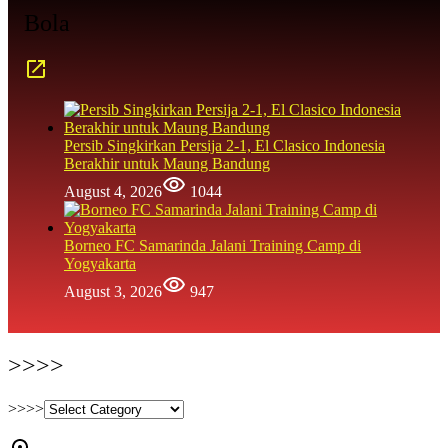
Bola
Persib Singkirkan Persija 2-1, El Clasico Indonesia
Berakhir untuk Maung Bandung
August 4, 2026
1044
Borneo FC Samarinda Jalani Training Camp di
Yogyakarta
August 3, 2026
947
>>>>
>>>>