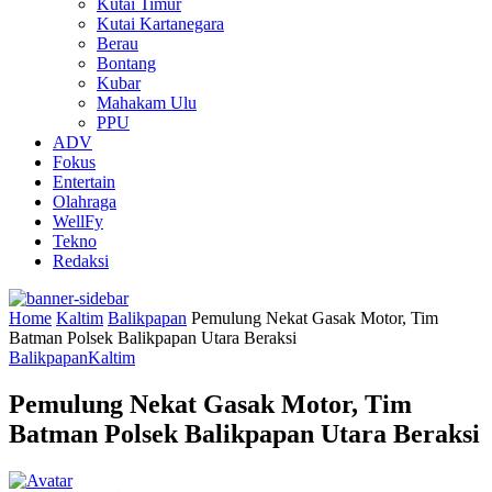
Kutai Timur
Kutai Kartanegara
Berau
Bontang
Kubar
Mahakam Ulu
PPU
ADV
Fokus
Entertain
Olahraga
WellFy
Tekno
Redaksi
Home
Kaltim
Balikpapan
Pemulung Nekat Gasak Motor, Tim
Batman Polsek Balikpapan Utara Beraksi
Balikpapan
Kaltim
Pemulung Nekat Gasak Motor, Tim
Batman Polsek Balikpapan Utara Beraksi