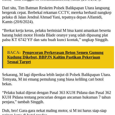
Dari situ, Tim Batman Reskrim Polsek Balikpapan Utara langsung
bergerak cepat. Berbekal rekaman CCTV, mereka berhasil nangkep
pelaku di Jalan Jendral Ahmad Yani, tepatnya depan Alfamidi,
Kamis (20/6/2024).
“Berkat kerja keras, pelaku berinisial M bisa kami amankan beserta
barang bukti motor Honda Blade oranye yang udah dipasang plat
palsu KT 6742 YF dan satu buah kunci kontak,” ungkap Singgih.
BACA:
Pengecoran Perkerasan Beton Semen Gunung
Kudung Dikebut, BBPJN Kaltim Pastikan Pekerjaan
Sesuai Target
Sekarang, M lagi diperiksa lebih lanjut di Polsek Balikpapan Utara.
Ternyata, M ini emang pemulung yang biasa keliling cari botol
bekas.
“Pelaku bakal dijerat dengan Pasal 363 KUH Pidana dan Pasal 362
KUH Pidana tentang pencurian dengan ancaman hukuman 7 tahun
penjara,” tambah Singgih.
Duh, bro! Gara-gara nekat maling motor, si M ini harus siap-siap