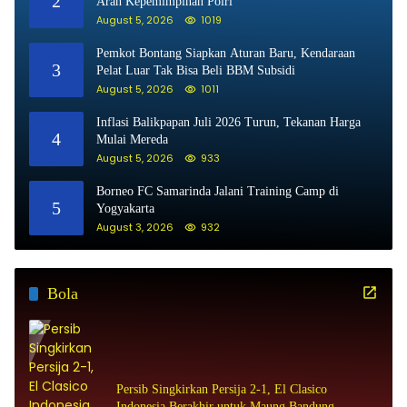
2
Arah Kepemimpinan Polri
August 5, 2026
1019
Pemkot Bontang Siapkan Aturan Baru, Kendaraan
3
Pelat Luar Tak Bisa Beli BBM Subsidi
August 5, 2026
1011
Inflasi Balikpapan Juli 2026 Turun, Tekanan Harga
4
Mulai Mereda
August 5, 2026
933
Borneo FC Samarinda Jalani Training Camp di
5
Yogyakarta
August 3, 2026
932
Bola
Persib Singkirkan Persija 2-1, El Clasico
Indonesia Berakhir untuk Maung Bandung