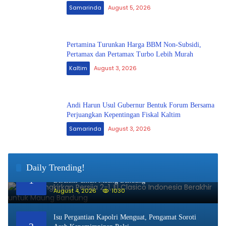
Samarinda
August 5, 2026
Pertamina Turunkan Harga BBM Non-Subsidi,
Pertamax dan Pertamax Turbo Lebih Murah
Kaltim
August 3, 2026
Andi Harun Usul Gubernur Bentuk Forum Bersama
Perjuangkan Kepentingan Fiskal Kaltim
Samarinda
August 3, 2026
Daily Trending!
Persib Singkirkan Persija 2-1, El Clasico Indonesia
1
Berakhir untuk Maung Bandung
August 4, 2026
1030
Isu Pergantian Kapolri Menguat, Pengamat Soroti