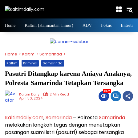
Skip
to
content
Home
Kaltim (Kalimantan Timur)
ADV
Fokus
Entertain
Home
Kaltim
Samarinda
Kaltim
Kriminal
Samarinda
Pasutri Ditangkap karena Aniaya Anaknya,
Polresta Samarinda Tetapkan Tersangka
1372
Kaltim Daily
2 Min Read
April 30, 2024
Kaltimdaily.com
,
Samarinda
– Polresta
Samarinda
melakukan langkah tegas dengan menetapkan
pasangan suami istri (pasutri) sebagai tersangka