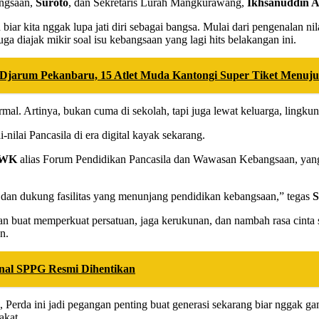
angsaan,
Suroto
, dan Sekretaris Lurah Mangkurawang,
Ikhsanuddin A
h biar kita nggak lupa jati diri sebagai bangsa. Mulai dari pengenalan 
 diajak mikir soal isu kebangsaan yang lagi hits belakangan ini.
B Djarum Pekanbaru, 15 Atlet Muda Kantongi Super Tiket Menuj
rmal. Artinya, bukan cuma di sekolah, tapi juga lewat keluarga, lingku
-nilai Pancasila di era digital kayak sekarang.
3WK
alias Forum Pendidikan Pancasila dan Wawasan Kebangsaan, yang b
f dan dukung fasilitas yang menunjang pendidikan kebangsaan,” tegas
S
an buat memperkuat persatuan, jaga kerukunan, dan nambah rasa cinta sa
n.
nal SPPG Resmi Dihentikan
Perda ini jadi pegangan penting buat generasi sekarang biar nggak g
akat.