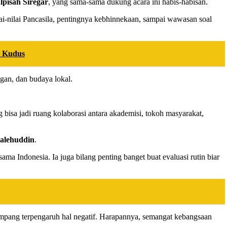
lpisah Siregar
, yang sama-sama dukung acara ini habis-habisan.
nilai-nilai Pancasila, pentingnya kebhinnekaan, sampai wawasan soal
u Kudus
ngan, dan budaya lokal.
isa jadi ruang kolaborasi antara akademisi, tokoh masyarakat,
alehuddin
.
ma Indonesia. Ia juga bilang penting banget buat evaluasi rutin biar
ampang terpengaruh hal negatif. Harapannya, semangat kebangsaan