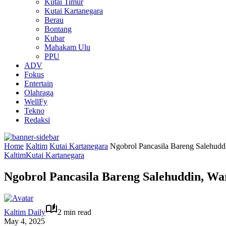
Kutai Timur
Kutai Kartanegara
Berau
Bontang
Kubar
Mahakam Ulu
PPU
ADV
Fokus
Entertain
Olahraga
WellFy
Tekno
Redaksi
Home
Kaltim
Kutai Kartanegara
Ngobrol Pancasila Bareng Salehudd
Kaltim
Kutai Kartanegara
Ngobrol Pancasila Bareng Salehuddin, Wa
Kaltim Daily
2 min read
May 4, 2025