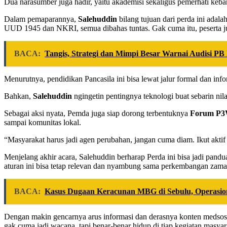
Dua narasumber juga hadir, yaitu akademisi sekaligus pemerhati keb
Dalam pemaparannya,
Salehuddin
bilang tujuan dari perda ini adala
UUD 1945 dan NKRI, semua dibahas tuntas. Gak cuma itu, peserta juga
BACA:
Tangis, Strategi dan Mimpi Besar Warnai Audisi P
Menurutnya, pendidikan Pancasila ini bisa lewat jalur formal dan info
Bahkan,
Salehuddin
ngingetin pentingnya teknologi buat sebarin nilai
Sebagai aksi nyata, Pemda juga siap dorong terbentuknya
Forum P
sampai komunitas lokal.
“Masyarakat harus jadi agen perubahan, jangan cuma diam. Ikut akti
Menjelang akhir acara, Salehuddin berharap Perda ini bisa jadi pandu
aturan ini bisa tetap relevan dan nyambung sama perkembangan zama
BACA:
Kasus Dugaan Keracunan MBG di Sebulu, Operasio
Dengan makin gencarnya arus informasi dan derasnya konten medsos, 
gak cuma jadi wacana, tapi benar-benar hidup di tiap kegiatan masyar