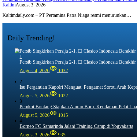
Kaltim
August 3, 2026
Kaltimdaily.com – PT Pertamina Patra Niaga resmi menurunkan…
Daily Trending!
1
Persib Singkirkan Persija 2-1, El Clasico Indonesia Berak
August 4, 2026
1032
2
Isu Pergantian Kapolri Menguat, Pengamat Soroti Arah Kep
August 5, 2026
1022
3
Pemkot Bontang Siapkan Aturan Baru, Kendaraan Pelat Lua
August 5, 2026
1015
4
Borneo FC Samarinda Jalani Training Camp di Yogyakarta
August 3, 2026
935