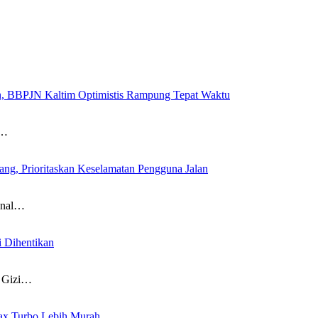
n, BBPJN Kaltim Optimistis Rampung Tepat Waktu
l…
g, Prioritaskan Keselamatan Pengguna Jalan
onal…
 Dihentikan
n Gizi…
ax Turbo Lebih Murah