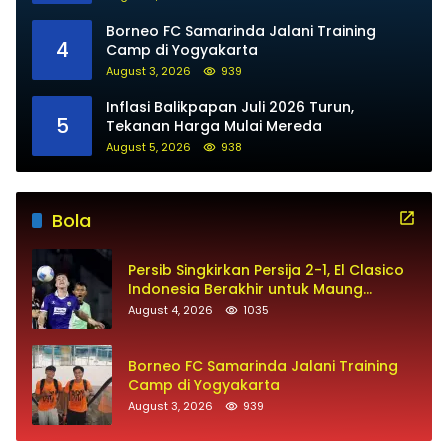
Borneo FC Samarinda Jalani Training
4
Camp di Yogyakarta
August 3, 2026
939
Inflasi Balikpapan Juli 2026 Turun,
5
Tekanan Harga Mulai Mereda
August 5, 2026
938
Bola
Persib Singkirkan Persija 2-1, El Clasico
Indonesia Berakhir untuk Maung
Bandung
August 4, 2026
1035
Borneo FC Samarinda Jalani Training
Camp di Yogyakarta
August 3, 2026
939