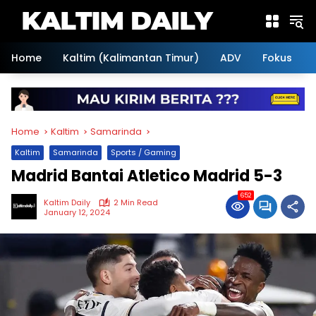
Skip
to
content
Home
Kaltim (Kalimantan Timur)
ADV
Fokus
Home
Kaltim
Samarinda
Kaltim
Samarinda
Sports / Gaming
Madrid Bantai Atletico Madrid 5-3
652
Kaltim Daily
2 Min Read
January 12, 2024