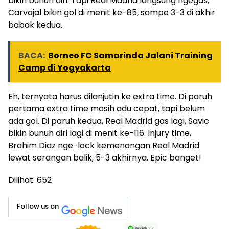
bikin bunuh diri. Tapi Real Madrid langsung ngegas,
Carvajal bikin gol di menit ke-85, sampe 3-3 di akhir
babak kedua.
BACA:
Borneo FC Samarinda Jalani Training
Camp di Yogyakarta
Eh, ternyata harus dilanjutin ke extra time. Di paruh
pertama extra time masih adu cepat, tapi belum
ada gol. Di paruh kedua, Real Madrid gas lagi, Savic
bikin bunuh diri lagi di menit ke-116. Injury time,
Brahim Diaz nge-lock kemenangan Real Madrid
lewat serangan balik, 5-3 akhirnya. Epic banget!
Dilihat:
652
Follow us on