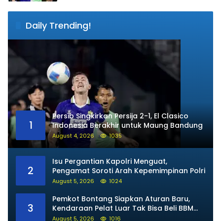
Daily Trending!
Persib Singkirkan Persija 2-1, El Clasico
1
Indonesia Berakhir untuk Maung Bandung
August 4, 2026
1035
Isu Pergantian Kapolri Menguat,
2
Pengamat Soroti Arah Kepemimpinan Polri
August 5, 2026
1024
Pemkot Bontang Siapkan Aturan Baru,
3
Kendaraan Pelat Luar Tak Bisa Beli BBM
Subsidi
August 5, 2026
1016