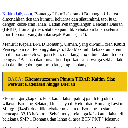
Kaltimdaily.com
, Bontang- Libur Lebaran di Bontang tak hanya
dimeriahkan dengan kumpul keluarga dan silaturahmi, tapi juga
dengan kebakaran lahan! Badan Penanggulangan Bencana Daerah
(BPBD) Bontang mencatat delapan titik kebakaran lahan selama
libur Lebaran yang dimulai sejak Kamis (11/4).
Menurut Kepala BPBD Bontang, Usman, yang diwakili oleh Kabid
Pencegahan dan Penanggulangan, Eko Mashudi, kebakaran lahan
ini dilaporkan oleh warga sekitar, dan langsung ditindaklanjuti oleh
petugas. “Bakar-bakarannya itu dilaporkan sama warga sekitar, lalu
kita dan tim gabungan turun langsung,” katanya.
BACA:
Khomaruzzaman Pimpin TIDAR Kaltim, Siap
Perkuat Kaderisasi hingga Daerah
Eko mengungkapkan, kebakaran lahan paling parah terjadi di
wilayah Bontang Selatan, khususnya di Kelurahan Bontang Lestari.
Minggu (14/4), dua titik kebakaran lahan di Bontang Lestari
mencapai 33,13 hektare. “Sebelumnya ada juga kebakaran lahan di
belakang SMP 1 Bontang dan lahan di area BTN PKT,” jelasnya.