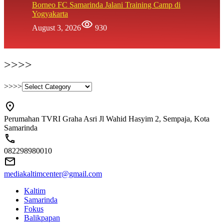
Borneo FC Samarinda Jalani Training Camp di
Yogyakarta
August 3, 2026
930
>>>>
>>>>
Perumahan TVRI Graha Asri Jl Wahid Hasyim 2, Sempaja, Kota
Samarinda
082298980010
mediakaltimcenter@gmail.com
Kaltim
Samarinda
Fokus
Balikpapan