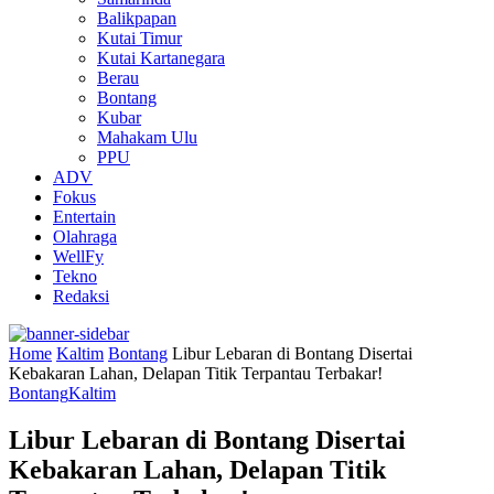
Balikpapan
Kutai Timur
Kutai Kartanegara
Berau
Bontang
Kubar
Mahakam Ulu
PPU
ADV
Fokus
Entertain
Olahraga
WellFy
Tekno
Redaksi
Home
Kaltim
Bontang
Libur Lebaran di Bontang Disertai
Kebakaran Lahan, Delapan Titik Terpantau Terbakar!
Bontang
Kaltim
Libur Lebaran di Bontang Disertai
Kebakaran Lahan, Delapan Titik