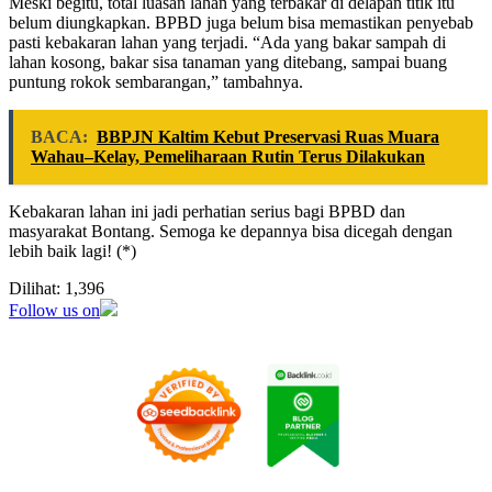
Meski begitu, total luasan lahan yang terbakar di delapan titik itu
belum diungkapkan. BPBD juga belum bisa memastikan penyebab
pasti kebakaran lahan yang terjadi. “Ada yang bakar sampah di
lahan kosong, bakar sisa tanaman yang ditebang, sampai buang
puntung rokok sembarangan,” tambahnya.
BACA:
BBPJN Kaltim Kebut Preservasi Ruas Muara
Wahau–Kelay, Pemeliharaan Rutin Terus Dilakukan
Kebakaran lahan ini jadi perhatian serius bagi BPBD dan
masyarakat Bontang. Semoga ke depannya bisa dicegah dengan
lebih baik lagi! (*)
Dilihat:
1,396
Follow us on