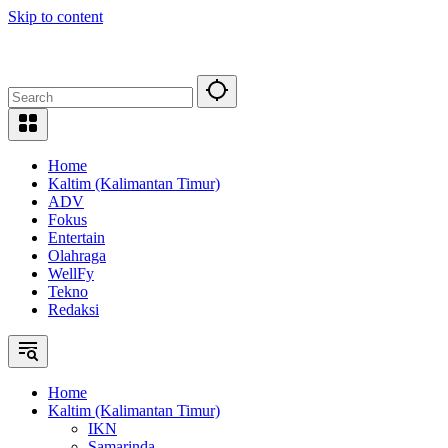
Skip to content
Home
Kaltim (Kalimantan Timur)
ADV
Fokus
Entertain
Olahraga
WellFy
Tekno
Redaksi
Home
Kaltim (Kalimantan Timur)
IKN
Samarinda