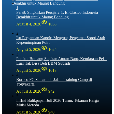
1
Persib Singkirkan Persija 2-1, El Clasico Indonesia
Berakhir untuk Maung Bandung
August 4, 2026
1038
2
Isu Pergantian Kapolri Menguat, Pengamat Soroti Arah
Kepemimpinan Polri
August 5, 2026
1025
3
Pemkot Bontang Siapkan Aturan Baru, Kendaraan Pelat
Luar Tak Bisa Beli BBM Subsidi
August 5, 2026
1018
4
Borneo FC Samarinda Jalani Training Camp di
Yogyakarta
August 3, 2026
942
5
Inflasi Balikpapan Juli 2026 Turun, Tekanan Harga
Mulai Mereda
August 5, 2026
940