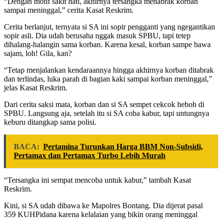
“Dengan motif sakit hati, akhirnya tersangka menabrak korban
sampai meninggal,” cerita Kasat Reskrim.
Cerita berlanjut, ternyata si SA ini sopir pengganti yang ngegantikan
sopir asli. Dia udah berusaha nggak masuk SPBU, tapi tetep
dihalang-halangin sama korban. Karena kesal, korban sampe bawa
sajam, loh! Gila, kan?
“Tetap menjalankan kendaraannya hingga akhirnya korban ditabrak
dan terlindas, luka parah di bagian kaki sampai korban meninggal,”
jelas Kasat Reskrim.
Dari cerita saksi mata, korban dan si SA sempet cekcok heboh di
SPBU. Langsung aja, setelah itu si SA coba kabur, tapi untungnya
keburu ditangkap sama polisi.
BACA:
Pertamina Turunkan Harga BBM Non-Subsidi,
Pertamax dan Pertamax Turbo Lebih Murah
“Tersangka ini sempat mencoba untuk kabur,” tambah Kasat
Reskrim.
Kini, si SA udah dibawa ke Mapolres Bontang. Dia dijerat pasal
359 KUHPidana karena kelalaian yang bikin orang meninggal