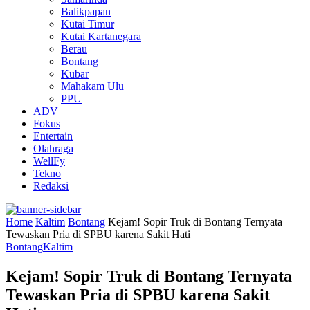
Balikpapan
Kutai Timur
Kutai Kartanegara
Berau
Bontang
Kubar
Mahakam Ulu
PPU
ADV
Fokus
Entertain
Olahraga
WellFy
Tekno
Redaksi
Home
Kaltim
Bontang
Kejam! Sopir Truk di Bontang Ternyata
Tewaskan Pria di SPBU karena Sakit Hati
Bontang
Kaltim
Kejam! Sopir Truk di Bontang Ternyata
Tewaskan Pria di SPBU karena Sakit