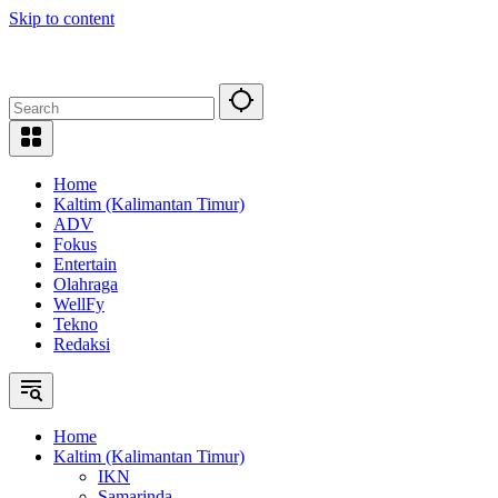
Skip to content
Home
Kaltim (Kalimantan Timur)
ADV
Fokus
Entertain
Olahraga
WellFy
Tekno
Redaksi
Home
Kaltim (Kalimantan Timur)
IKN
Samarinda