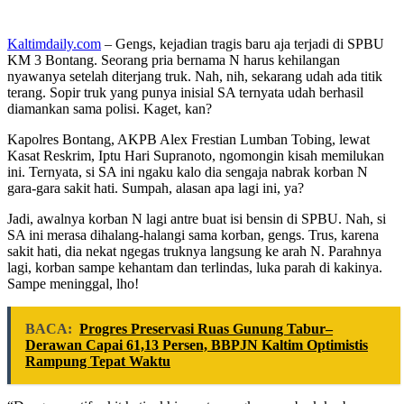
Kaltimdaily.com
– Gengs, kejadian tragis baru aja terjadi di SPBU
KM 3 Bontang. Seorang pria bernama N harus kehilangan
nyawanya setelah diterjang truk. Nah, nih, sekarang udah ada titik
terang. Sopir truk yang punya inisial SA ternyata udah berhasil
diamankan sama polisi. Kaget, kan?
Kapolres Bontang, AKPB Alex Frestian Lumban Tobing, lewat
Kasat Reskrim, Iptu Hari Supranoto, ngomongin kisah memilukan
ini. Ternyata, si SA ini ngaku kalo dia sengaja nabrak korban N
gara-gara sakit hati. Sumpah, alasan apa lagi ini, ya?
Jadi, awalnya korban N lagi antre buat isi bensin di SPBU. Nah, si
SA ini merasa dihalang-halangi sama korban, gengs. Trus, karena
sakit hati, dia nekat ngegas truknya langsung ke arah N. Parahnya
lagi, korban sampe kehantam dan terlindas, luka parah di kakinya.
Sampe meninggal, lho!
BACA:
Progres Preservasi Ruas Gunung Tabur–
Derawan Capai 61,13 Persen, BBPJN Kaltim Optimistis
Rampung Tepat Waktu