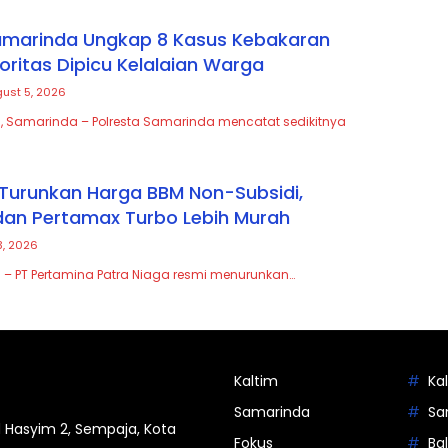
amarinda Ungkap 8 Kasus Kebakaran
oritas Dipicu Kelalaian Warga
ust 5, 2026
, Samarinda – Polresta Samarinda mencatat sedikitnya
Turunkan Harga BBM Non-Subsidi,
an Pertamax Turbo Lebih Murah
3, 2026
 – PT Pertamina Patra Niaga resmi menurunkan…
Kaltim
Ka
Samarinda
Sa
 Hasyim 2, Sempaja, Kota
Fokus
Ba