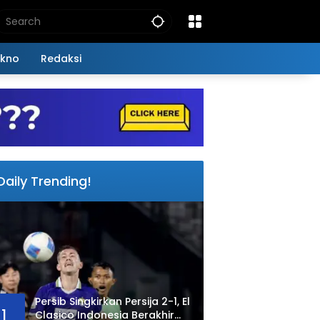
kno
Redaksi
Daily Trending!
Persib Singkirkan Persija 2-1, El
1
Clasico Indonesia Berakhir