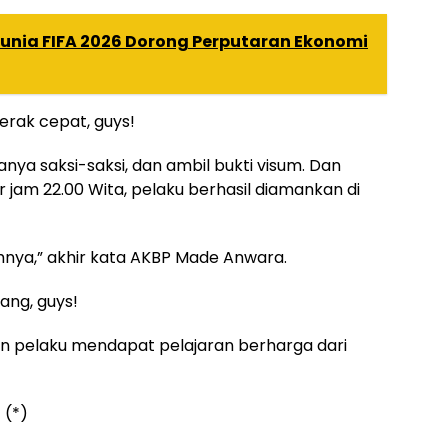
Dunia FIFA 2026 Dorong Perputaran Ekonomi
gerak cepat, guys!
nanya saksi-saksi, dan ambil bukti visum. Dan
r jam 22.00 Wita, pelaku berhasil diamankan di
hnya,” akhir kata AKBP Made Anwara.
ang, guys!
an pelaku mendapat pelajaran berharga dari
 (*)