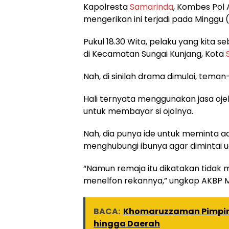
Kapolresta
Samarinda
, Kombes Pol 
mengerikan ini terjadi pada Minggu (
Pukul 18.30 Wita, pelaku yang kita s
di Kecamatan Sungai Kunjang, Kota
Nah, di sinilah drama dimulai, tema
Hali ternyata menggunakan jasa ojek
untuk membayar si ojolnya.
Nah, dia punya ide untuk meminta ad
menghubungi ibunya agar dimintai u
“Namun remaja itu dikatakan tidak
menelfon rekannya,” ungkap AKBP 
BACA:
Khomaruzzaman Pimpin T
hingga Daerah