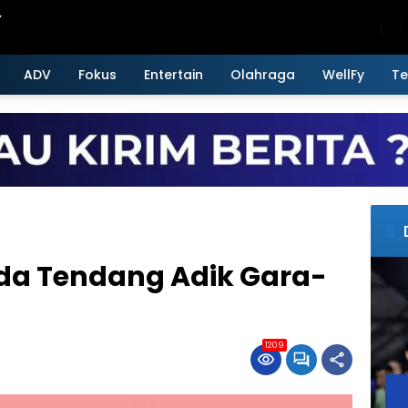
Friday, August 7, 2026
ADV
Fokus
Entertain
Olahraga
WellFy
Te
da Tendang Adik Gara-
1209