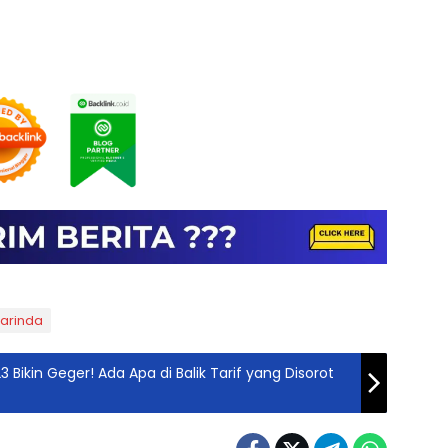
arinda
 Bikin Geger! Ada Apa di Balik Tarif yang Disorot