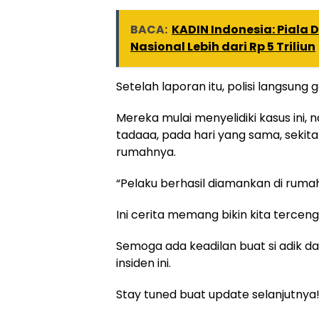
BACA:
KADIN Indonesia: Piala 
Nasional Lebih dari Rp 5 Triliun
Setelah laporan itu, polisi langsung 
Mereka mulai menyelidiki kasus ini, 
tadaaa, pada hari yang sama, sekita
rumahnya.
“Pelaku berhasil diamankan di ruma
Ini cerita memang bikin kita terceng
Semoga ada keadilan buat si adik d
insiden ini.
Stay tuned buat update selanjutnya!