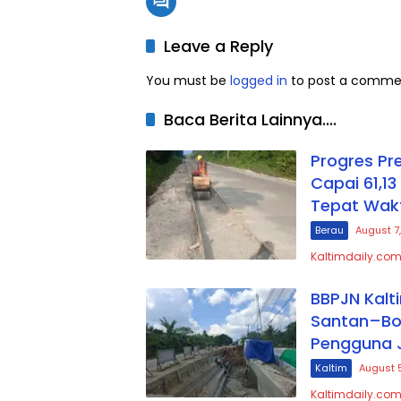
Leave a Reply
You must be
logged in
to post a comme
Baca Berita Lainnya....
Progres P
Capai 61,1
Tepat Wak
Berau
August 7
Kaltimdaily.com
BBPJN Kalt
Santan–Bon
Pengguna 
Kaltim
August 
Kaltimdaily.com