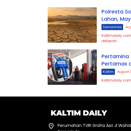
Polresta S
Lahan, May
Samarinda
Aug
Kaltimdaily.com
delapan…
Pertamina 
Pertamax d
Kaltim
August 
Kaltimdaily.com
Perumahan TVRI Graha Asri Jl Wahid