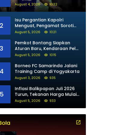
untuk Maung Bandung
August 4, 2026
1032
Isu Pergantian Kapolri
2
Menguat, Pengamat Soroti
Arah Kepemimpinan Polri
August 5, 2026
1021
Pemkot Bontang Siapkan
3
Aturan Baru, Kendaraan Pelat
Luar Tak Bisa Beli BBM Subsidi
August 5, 2026
1015
Borneo FC Samarinda Jalani
4
Training Camp di Yogyakarta
August 3, 2026
935
Inflasi Balikpapan Juli 2026
5
Turun, Tekanan Harga Mulai
Mereda
August 5, 2026
933
Bola