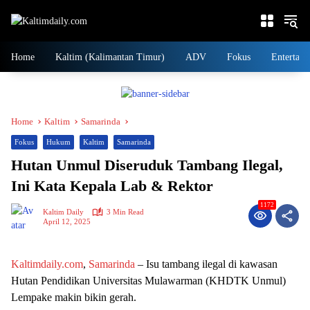
Skip
to
content
Home
Kaltim (Kalimantan Timur)
ADV
Fokus
Entertain
Home
Kaltim
Samarinda
Fokus
Hukum
Kaltim
Samarinda
Hutan Unmul Diseruduk Tambang Ilegal,
Ini Kata Kepala Lab & Rektor
1172
Kaltim Daily
3 Min Read
April 12, 2025
Kaltimdaily.com
,
Samarinda
– Isu tambang ilegal di kawasan
Hutan Pendidikan Universitas Mulawarman (KHDTK Unmul)
Lempake makin bikin gerah.