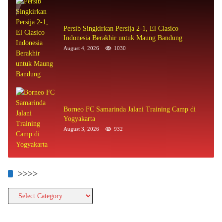
Persib Singkirkan Persija 2-1, El Clasico
Indonesia Berakhir untuk Maung Bandung
August 4, 2026
1030
Borneo FC Samarinda Jalani Training Camp di
Yogyakarta
August 3, 2026
932
>>>>
>>>>