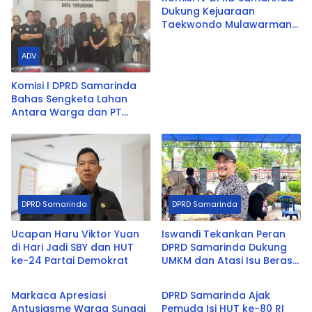
Dukung Kejuaraan
Taekwondo Mulawarman
Championship 2025
ADV
Komisi I DPRD Samarinda
Bahas Sengketa Lahan
Antara Warga dan PT
Sumber Mas
DPRD Samarinda
DPRD Samarinda
Ucapan Haru Viktor Yuan
Iswandi Tekankan Peran
di Hari Jadi SBY dan HUT
DPRD Samarinda Dukung
ke-24 Partai Demokrat
UMKM dan Atasi Isu Beras
DPRD Samarinda
ADV
Oplosan
Markaca Apresiasi
DPRD Samarinda Ajak
Antusiasme Warga Sungai
Pemuda Isi HUT ke-80 RI