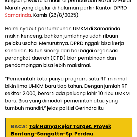
langsung waktu ia hadir di pembukaan Bazar & Pasar
Murah yang digelar di halaman parkir Kantor DPRD
Samarinda
, Kamis (28/8/2025).
Helmi nyebut pertumbuhan UMKM di Samarinda
makin kenceng, bahkan jumlahnya udah ribuan
pelaku usaha. Menurutnya, DPRD nggak bisa kerja
sendirian. Butuh sinergi dari berbagai organisasi
perangkat daerah (OPD) biar pembinaan dan
pendampingan bisa lebih maksimal.
“Pemerintah kota punya program, satu RT minimal
bikin lima UMKM baru tiap tahun. Dengan jumlah RT
sekitar 2.000, berarti ada peluang lahir 10 ribu UMKM
baru. Bisa yang dimodali pemerintah atau yang
tumbuh mandiri,” jelas politisi Gerindra itu.
BACA:
Tak Hanya Kejar Target, Proyek
Bontang-Sangatta-Sp. Perdau