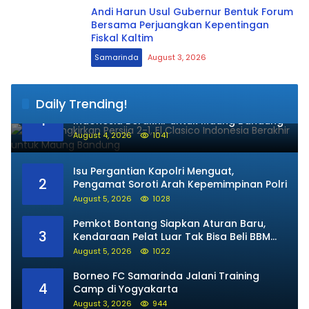
Andi Harun Usul Gubernur Bentuk Forum
Bersama Perjuangkan Kepentingan
Fiskal Kaltim
Samarinda
August 3, 2026
Daily Trending!
Persib Singkirkan Persija 2-1, El Clasico
1
Indonesia Berakhir untuk Maung Bandung
August 4, 2026
1041
Isu Pergantian Kapolri Menguat,
2
Pengamat Soroti Arah Kepemimpinan Polri
August 5, 2026
1028
Pemkot Bontang Siapkan Aturan Baru,
3
Kendaraan Pelat Luar Tak Bisa Beli BBM
Subsidi
August 5, 2026
1022
Borneo FC Samarinda Jalani Training
4
Camp di Yogyakarta
August 3, 2026
944