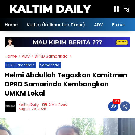
Skip
to
content
Home
Kaltim (Kalimantan Timur)
ADV
Fokus
Home
ADV
DPRD Samarinda
DPRD Samarinda
Samarinda
Helmi Abdullah Tegaskan Komitmen
DPRD Samarinda Kembangkan
UMKM Lokal
1226
Kaltim Daily
2 Min Read
August 29, 2025