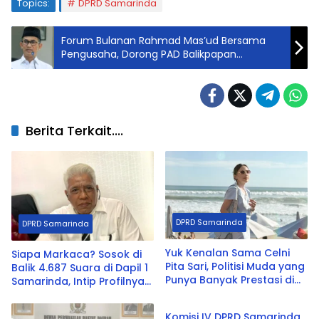
Topics:
DPRD Samarinda
Forum Bulanan Rahmad Mas’ud Bersama
Pengusaha, Dorong PAD Balikpapan
Meningkat
Berita Terkait....
DPRD Samarinda
DPRD Samarinda
Yuk Kenalan Sama Celni
Siapa Markaca? Sosok di
Pita Sari, Politisi Muda yang
Balik 4.687 Suara di Dapil 1
Punya Banyak Prestasi di
Samarinda, Intip Profilnya
ADV
Samarinda
Yuk!
Komisi IV DPRD Samarinda