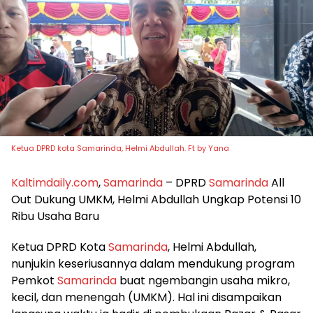
Ketua DPRD kota Samarinda, Helmi Abdullah. Ft by Yana
Kaltimdaily.com
,
Samarinda
– DPRD
Samarinda
All
Out Dukung UMKM, Helmi Abdullah Ungkap Potensi 10
Ribu Usaha Baru
Ketua DPRD Kota
Samarinda
, Helmi Abdullah,
nunjukin keseriusannya dalam mendukung program
Pemkot
Samarinda
buat ngembangin usaha mikro,
kecil, dan menengah (UMKM). Hal ini disampaikan