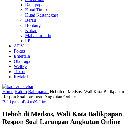
Balikpapan
Kutai Timur
Kutai Kartanegara
Berau
Bontang
Kubar
Mahakam Ulu
PPU
ADV
Fokus
Entertain
Olahraga
WellFy
Tekno
Redaksi
Home
Kaltim
Balikpapan
Heboh di Medsos, Wali Kota Balikpapan
Respon Soal Larangan Angkutan Online
Balikpapan
Fokus
Kaltim
Heboh di Medsos, Wali Kota Balikpapan
Respon Soal Larangan Angkutan Online