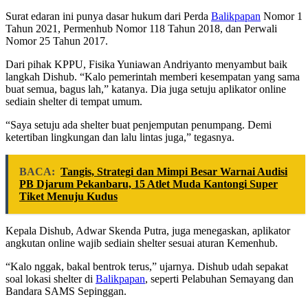
Surat edaran ini punya dasar hukum dari Perda
Balikpapan
Nomor 1
Tahun 2021, Permenhub Nomor 118 Tahun 2018, dan Perwali
Nomor 25 Tahun 2017.
Dari pihak KPPU, Fisika Yuniawan Andriyanto menyambut baik
langkah Dishub. “Kalo pemerintah memberi kesempatan yang sama
buat semua, bagus lah,” katanya. Dia juga setuju aplikator online
sediain shelter di tempat umum.
“Saya setuju ada shelter buat penjemputan penumpang. Demi
ketertiban lingkungan dan lalu lintas juga,” tegasnya.
BACA:
Tangis, Strategi dan Mimpi Besar Warnai Audisi
PB Djarum Pekanbaru, 15 Atlet Muda Kantongi Super
Tiket Menuju Kudus
Kepala Dishub, Adwar Skenda Putra, juga menegaskan, aplikator
angkutan online wajib sediain shelter sesuai aturan Kemenhub.
“Kalo nggak, bakal bentrok terus,” ujarnya. Dishub udah sepakat
soal lokasi shelter di
Balikpapan
, seperti Pelabuhan Semayang dan
Bandara SAMS Sepinggan.