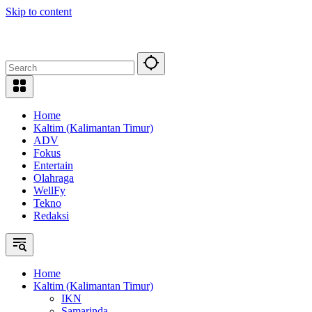
Skip to content
Home
Kaltim (Kalimantan Timur)
ADV
Fokus
Entertain
Olahraga
WellFy
Tekno
Redaksi
Home
Kaltim (Kalimantan Timur)
IKN
Samarinda