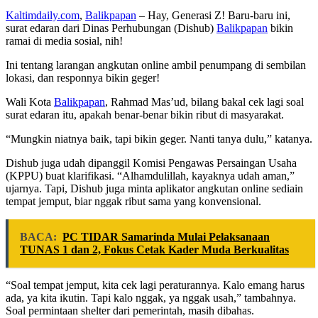
Kaltimdaily.com
,
Balikpapan
– Hay, Generasi Z! Baru-baru ini,
surat edaran dari Dinas Perhubungan (Dishub)
Balikpapan
bikin
ramai di media sosial, nih!
Ini tentang larangan angkutan online ambil penumpang di sembilan
lokasi, dan responnya bikin geger!
Wali Kota
Balikpapan
, Rahmad Mas’ud, bilang bakal cek lagi soal
surat edaran itu, apakah benar-benar bikin ribut di masyarakat.
“Mungkin niatnya baik, tapi bikin geger. Nanti tanya dulu,” katanya.
Dishub juga udah dipanggil Komisi Pengawas Persaingan Usaha
(KPPU) buat klarifikasi. “Alhamdulillah, kayaknya udah aman,”
ujarnya. Tapi, Dishub juga minta aplikator angkutan online sediain
tempat jemput, biar nggak ribut sama yang konvensional.
BACA:
PC TIDAR Samarinda Mulai Pelaksanaan
TUNAS 1 dan 2, Fokus Cetak Kader Muda Berkualitas
“Soal tempat jemput, kita cek lagi peraturannya. Kalo emang harus
ada, ya kita ikutin. Tapi kalo nggak, ya nggak usah,” tambahnya.
Soal permintaan shelter dari pemerintah, masih dibahas.