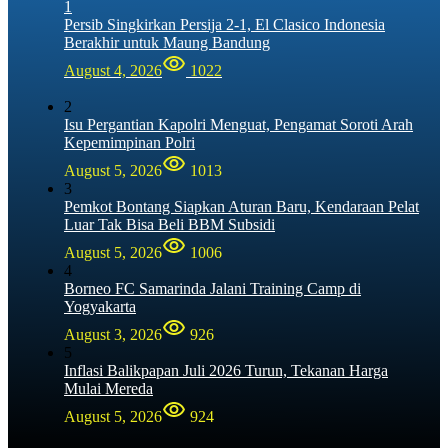
1
Persib Singkirkan Persija 2-1, El Clasico Indonesia
Berakhir untuk Maung Bandung
August 4, 2026
1022
2
Isu Pergantian Kapolri Menguat, Pengamat Soroti Arah
Kepemimpinan Polri
August 5, 2026
1013
3
Pemkot Bontang Siapkan Aturan Baru, Kendaraan Pelat
Luar Tak Bisa Beli BBM Subsidi
August 5, 2026
1006
4
Borneo FC Samarinda Jalani Training Camp di
Yogyakarta
August 3, 2026
926
5
Inflasi Balikpapan Juli 2026 Turun, Tekanan Harga
Mulai Mereda
August 5, 2026
924