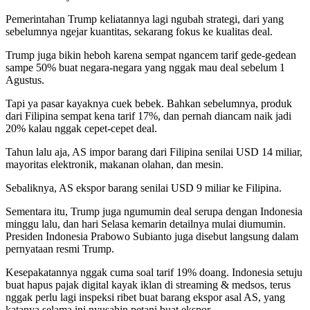
Pemerintahan Trump keliatannya lagi ngubah strategi, dari yang
sebelumnya ngejar kuantitas, sekarang fokus ke kualitas deal.
Trump juga bikin heboh karena sempat ngancem tarif gede-gedean
sampe 50% buat negara-negara yang nggak mau deal sebelum 1
Agustus.
Tapi ya pasar kayaknya cuek bebek. Bahkan sebelumnya, produk
dari Filipina sempat kena tarif 17%, dan pernah diancam naik jadi
20% kalau nggak cepet-cepet deal.
Tahun lalu aja, AS impor barang dari Filipina senilai USD 14 miliar,
mayoritas elektronik, makanan olahan, dan mesin.
Sebaliknya, AS ekspor barang senilai USD 9 miliar ke Filipina.
Sementara itu, Trump juga ngumumin deal serupa dengan Indonesia
minggu lalu, dan hari Selasa kemarin detailnya mulai diumumin.
Presiden Indonesia Prabowo Subianto juga disebut langsung dalam
pernyataan resmi Trump.
Kesepakatannya nggak cuma soal tarif 19% doang. Indonesia setuju
buat hapus pajak digital kayak iklan di streaming & medsos, terus
nggak perlu lagi inspeksi ribet buat barang ekspor asal AS, yang
katanya selama ini nyusahin petani buat ekspor.