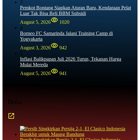
3
Pemkot Bontang Siapkan Aturan Baru, Kendaraan Pelat
Luar Tak Bisa Beli BBM Subsidi
August 5, 2026
1020
4
Borneo FC Samarinda Jalani Training Camp di
Yogyakarta
August 3, 2026
942
5
Inflasi Balikpapan Juli 2026 Turun, Tekanan Harga
Mulai Mereda
August 5, 2026
941
Bola
Persib Singkirkan Persija 2-1, El Clasico Indonesia