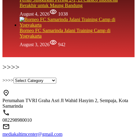
Berakhir untuk Maung Bandung
August 4, 2026
1038
Borneo FC Samarinda Jalani Training Camp di
Yogyakarta
August 3, 2026
942
>>>>
>>>>
Perumahan TVRI Graha Asri Jl Wahid Hasyim 2, Sempaja, Kota
Samarinda
082298980010
mediakaltimcenter@gmail.com