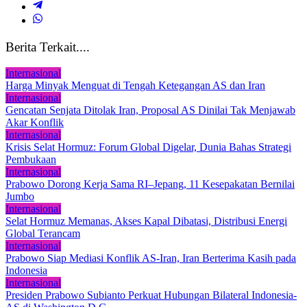
Berita Terkait....
Internasional
Harga Minyak Menguat di Tengah Ketegangan AS dan Iran
Internasional
Gencatan Senjata Ditolak Iran, Proposal AS Dinilai Tak Menjawab
Akar Konflik
Internasional
Krisis Selat Hormuz: Forum Global Digelar, Dunia Bahas Strategi
Pembukaan
Internasional
Prabowo Dorong Kerja Sama RI–Jepang, 11 Kesepakatan Bernilai
Jumbo
Internasional
Selat Hormuz Memanas, Akses Kapal Dibatasi, Distribusi Energi
Global Terancam
Internasional
Prabowo Siap Mediasi Konflik AS-Iran, Iran Berterima Kasih pada
Indonesia
Internasional
Presiden Prabowo Subianto Perkuat Hubungan Bilateral Indonesia-