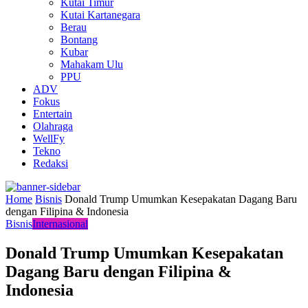
Kutai Timur
Kutai Kartanegara
Berau
Bontang
Kubar
Mahakam Ulu
PPU
ADV
Fokus
Entertain
Olahraga
WellFy
Tekno
Redaksi
Home
Bisnis
Donald Trump Umumkan Kesepakatan Dagang Baru
dengan Filipina & Indonesia
Bisnis
Internasional
Donald Trump Umumkan Kesepakatan
Dagang Baru dengan Filipina &
Indonesia