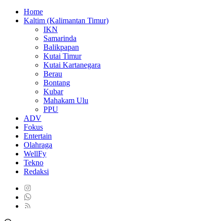
Home
Kaltim (Kalimantan Timur)
IKN
Samarinda
Balikpapan
Kutai Timur
Kutai Kartanegara
Berau
Bontang
Kubar
Mahakam Ulu
PPU
ADV
Fokus
Entertain
Olahraga
WellFy
Tekno
Redaksi