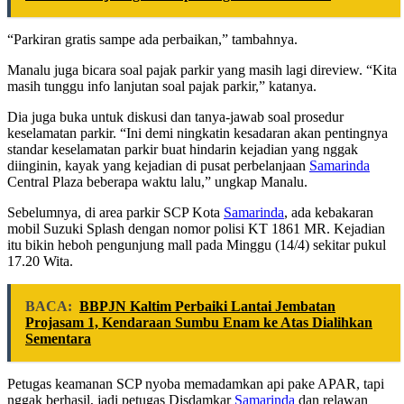
“Parkiran gratis sampe ada perbaikan,” tambahnya.
Manalu juga bicara soal pajak parkir yang masih lagi direview. “Kita
masih tunggu info lanjutan soal pajak parkir,” katanya.
Dia juga buka untuk diskusi dan tanya-jawab soal prosedur
keselamatan parkir. “Ini demi ningkatin kesadaran akan pentingnya
standar keselamatan parkir buat hindarin kejadian yang nggak
diinginin, kayak yang kejadian di pusat perbelanjaan
Samarinda
Central Plaza beberapa waktu lalu,” ungkap Manalu.
Sebelumnya, di area parkir SCP Kota
Samarinda
, ada kebakaran
mobil Suzuki Splash dengan nomor polisi KT 1861 MR. Kejadian
itu bikin heboh pengunjung mall pada Minggu (14/4) sekitar pukul
17.20 Wita.
BACA:
BBPJN Kaltim Perbaiki Lantai Jembatan
Projasam 1, Kendaraan Sumbu Enam ke Atas Dialihkan
Sementara
Petugas keamanan SCP nyoba memadamkan api pake APAR, tapi
nggak berhasil, jadi petugas Disdamkar
Samarinda
dan relawan