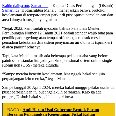
Kaltimdaily.com
,
Samarinda
– Kepala Dinas Perhubungan (Dishub)
Samarinda
, Hotmarulitua Manalu, menegaskan bahwa protokol
keselamatan di tempat-tempat parkir di pusat-pusat perbelanjaan dan
area lainnya harus jadi yang utama.
“Sejak 2022, kami sudah nyosorin bahwa Peraturan Menteri
Perhubungan Nomor 12 Tahun 2021 adalah standar wajib buat para
pemilik parkir gedung atau tempat off-street, termasuk mesti ada
pemadam kebakaran dan sistem penyiraman air otomatis (sprinkler)
di area parkir,” jelasnya.
Tapi, kata Manalu, masih ada beberapa pelaku usaha yang belom
patuh sama standar itu, jadinya izin operasional sistem online single
submission (OSS) mereka ditunda.
“Sampe mereka benerin keselamatan, kita nggak bakal setujuin
perpanjangan izin mereka,” tegas Manalu.
Sampe tanggal 30 April 2024, mereka bakal nunggu pelaku usaha di
pusat perbelanjaan itu buat ngelakuin perbaikan. Kalo ga ada
progres, Dishub bakal segel loket parkirnya.
BACA:
Andi Harun Usul Gubernur Bentuk Forum
Bersama Perjuangkan Kepentingan Fiskal Kaltim