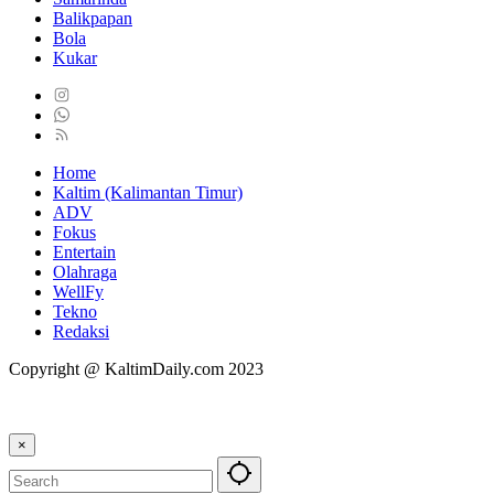
Balikpapan
Bola
Kukar
Home
Kaltim (Kalimantan Timur)
ADV
Fokus
Entertain
Olahraga
WellFy
Tekno
Redaksi
Copyright @ KaltimDaily.com 2023
×