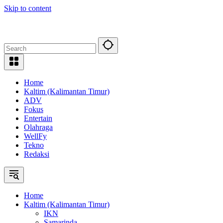
Skip to content
Home
Kaltim (Kalimantan Timur)
ADV
Fokus
Entertain
Olahraga
WellFy
Tekno
Redaksi
Home
Kaltim (Kalimantan Timur)
IKN
Samarinda