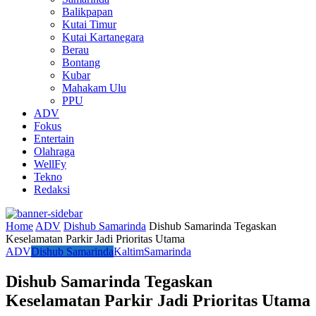
Balikpapan
Kutai Timur
Kutai Kartanegara
Berau
Bontang
Kubar
Mahakam Ulu
PPU
ADV
Fokus
Entertain
Olahraga
WellFy
Tekno
Redaksi
Home
ADV
Dishub Samarinda
Dishub Samarinda Tegaskan
Keselamatan Parkir Jadi Prioritas Utama
ADV
Dishub Samarinda
Kaltim
Samarinda
Dishub Samarinda Tegaskan
Keselamatan Parkir Jadi Prioritas Utama