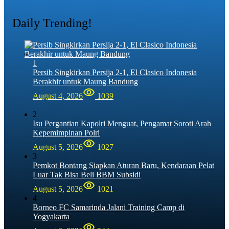
Daily Trending!
1
Persib Singkirkan Persija 2-1, El Clasico Indonesia
Berakhir untuk Maung Bandung
August 4, 2026
1039
2
Isu Pergantian Kapolri Menguat, Pengamat Soroti Arah
Kepemimpinan Polri
August 5, 2026
1027
3
Pemkot Bontang Siapkan Aturan Baru, Kendaraan Pelat
Luar Tak Bisa Beli BBM Subsidi
August 5, 2026
1021
4
Borneo FC Samarinda Jalani Training Camp di
Yogyakarta