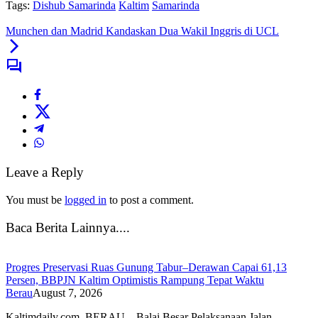
Tags:
Dishub Samarinda
Kaltim
Samarinda
Munchen dan Madrid Kandaskan Dua Wakil Inggris di UCL
Leave a Reply
You must be
logged in
to post a comment.
Baca Berita Lainnya....
Progres Preservasi Ruas Gunung Tabur–Derawan Capai 61,13
Persen, BBPJN Kaltim Optimistis Rampung Tepat Waktu
Berau
August 7, 2026
Kaltimdaily.com, BERAU – Balai Besar Pelaksanaan Jalan