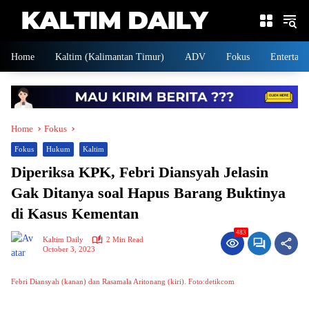
Skip
to
content
Home
Kaltim (Kalimantan Timur)
ADV
Fokus
Entertain
Home
Fokus
Fokus
Hukum
Kaltim
Diperiksa KPK, Febri Diansyah Jelasin
Gak Ditanya soal Hapus Barang Buktinya
di Kasus Kementan
483
Kaltim Daily
2 Min Read
October 3, 2023
Febri Diansyah (kanan) dan Rasamala Aritonang (kiri). Foto:detikcom