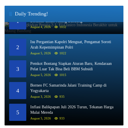
Daily Trending!
Persib Singkirkan Persija 2-1, El Clasico Indonesia
1
Berakhir untuk Maung Bandung
August 4, 2026
1032
Isu Pergantian Kapolri Menguat, Pengamat Soroti
2
Arah Kepemimpinan Polri
August 5, 2026
1022
Pemkot Bontang Siapkan Aturan Baru, Kendaraan
3
Pelat Luar Tak Bisa Beli BBM Subsidi
August 5, 2026
1015
Borneo FC Samarinda Jalani Training Camp di
4
Yogyakarta
August 3, 2026
935
Inflasi Balikpapan Juli 2026 Turun, Tekanan Harga
5
Mulai Mereda
August 5, 2026
933