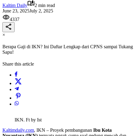
Kaltim Daily
2 min read
June 23, 2025
July 2, 2025
4337
×
Berapa Gaji di IKN? Ini Daftar Lengkap dari CPNS sampai Tukang
Sapu!
Share this article
IKN. Ft by Ist
Kaltimdaily.com
, IKN – Proyek pembangunan
Ibu Kota
Nusantara (IKN)
ternyata nggak cuma soal gedung mewah dan