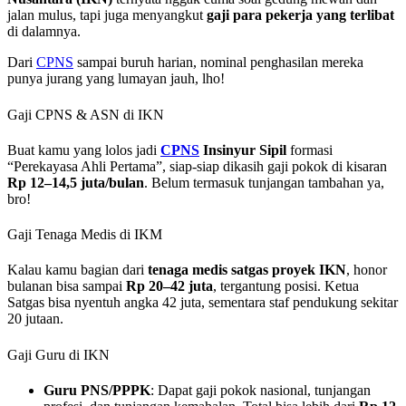
jalan mulus, tapi juga menyangkut
gaji para pekerja yang terlibat
di dalamnya.
Dari
CPNS
sampai buruh harian, nominal penghasilan mereka
punya jurang yang lumayan jauh, lho!
Gaji CPNS & ASN di IKN
Buat kamu yang lolos jadi
CPNS
Insinyur Sipil
formasi
“Perekayasa Ahli Pertama”, siap-siap dikasih gaji pokok di kisaran
Rp 12–14,5 juta/bulan
. Belum termasuk tunjangan tambahan ya,
bro!
Gaji Tenaga Medis di IKM
Kalau kamu bagian dari
tenaga medis satgas proyek IKN
, honor
bulanan bisa sampai
Rp 20–42 juta
, tergantung posisi. Ketua
Satgas bisa nyentuh angka 42 juta, sementara staf pendukung sekitar
20 jutaan.
Gaji Guru di IKN
Guru PNS/PPPK
: Dapat gaji pokok nasional, tunjangan