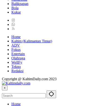
Balikpapan
Bola
Kukar
Home
Kaltim (Kalimantan Timur)
ADV
Fokus
Entertain
Olahraga
WellFy
Tekno
Redaksi
Copyright @ KaltimDaily.com 2023
×
Home