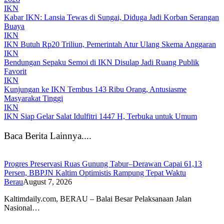
IKN
Kabar IKN: Lansia Tewas di Sungai, Diduga Jadi Korban Serangan
Buaya
IKN
IKN Butuh Rp20 Triliun, Pemerintah Atur Ulang Skema Anggaran
IKN
Bendungan Sepaku Semoi di IKN Disulap Jadi Ruang Publik
Favorit
IKN
Kunjungan ke IKN Tembus 143 Ribu Orang, Antusiasme
Masyarakat Tinggi
IKN
IKN Siap Gelar Salat Idulfitri 1447 H, Terbuka untuk Umum
Baca Berita Lainnya....
Progres Preservasi Ruas Gunung Tabur–Derawan Capai 61,13
Persen, BBPJN Kaltim Optimistis Rampung Tepat Waktu
Berau
August 7, 2026
Kaltimdaily.com, BERAU – Balai Besar Pelaksanaan Jalan
Nasional…