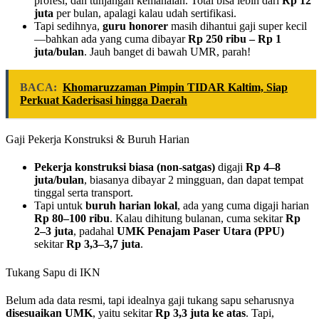
profesi, dan tunjangan kemahalan. Total bisa lebih dari
Rp 12
juta
per bulan, apalagi kalau udah sertifikasi.
Tapi sedihnya,
guru honorer
masih dihantui gaji super kecil
—bahkan ada yang cuma dibayar
Rp 250 ribu – Rp 1
juta/bulan
. Jauh banget di bawah UMR, parah!
BACA:
Khomaruzzaman Pimpin TIDAR Kaltim, Siap
Perkuat Kaderisasi hingga Daerah
Gaji Pekerja Konstruksi & Buruh Harian
Pekerja konstruksi biasa (non-satgas)
digaji
Rp 4–8
juta/bulan
, biasanya dibayar 2 mingguan, dan dapat tempat
tinggal serta transport.
Tapi untuk
buruh harian lokal
, ada yang cuma digaji harian
Rp 80–100 ribu
. Kalau dihitung bulanan, cuma sekitar
Rp
2–3 juta
, padahal
UMK Penajam Paser Utara (PPU)
sekitar
Rp 3,3–3,7 juta
.
Tukang Sapu di IKN
Belum ada data resmi, tapi idealnya gaji tukang sapu seharusnya
disesuaikan UMK
, yaitu sekitar
Rp 3,3 juta ke atas
. Tapi,