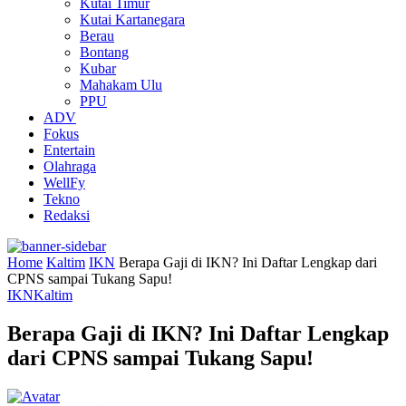
Kutai Timur
Kutai Kartanegara
Berau
Bontang
Kubar
Mahakam Ulu
PPU
ADV
Fokus
Entertain
Olahraga
WellFy
Tekno
Redaksi
Home
Kaltim
IKN
Berapa Gaji di IKN? Ini Daftar Lengkap dari
CPNS sampai Tukang Sapu!
IKN
Kaltim
Berapa Gaji di IKN? Ini Daftar Lengkap
dari CPNS sampai Tukang Sapu!