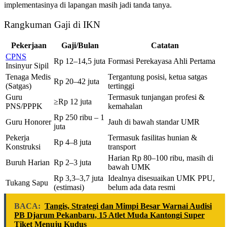
implementasinya di lapangan masih jadi tanda tanya.
Rangkuman Gaji di IKN
Pekerjaan
Gaji/Bulan
Catatan
CPNS
Rp 12–14,5 juta
Formasi Perekayasa Ahli Pertama
Insinyur Sipil
Tenaga Medis
Tergantung posisi, ketua satgas
Rp 20–42 juta
(Satgas)
tertinggi
Guru
Termasuk tunjangan profesi &
≥Rp 12 juta
PNS/PPPK
kemahalan
Rp 250 ribu – 1
Guru Honorer
Jauh di bawah standar UMR
juta
Pekerja
Termasuk fasilitas hunian &
Rp 4–8 juta
Konstruksi
transport
Harian Rp 80–100 ribu, masih di
Buruh Harian
Rp 2–3 juta
bawah UMK
Rp 3,3–3,7 juta
Idealnya disesuaikan UMK PPU,
Tukang Sapu
(estimasi)
belum ada data resmi
BACA:
Tangis, Strategi dan Mimpi Besar Warnai Audisi
PB Djarum Pekanbaru, 15 Atlet Muda Kantongi Super
Tiket Menuju Kudus