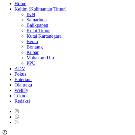
Home
Kaltim (Kalimantan Timur)
IKN
Samarinda
Balikpapan
Kutai Timur
Kutai Kartanegara
Berau
Bontang
Kubar
Mahakam Ulu
PPU
ADV
Fokus
Entertain
Olahraga
WellFy
Tekno
Redaksi