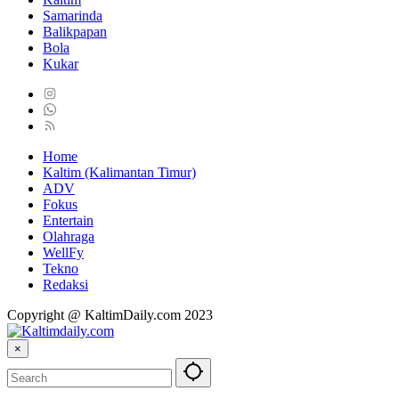
Samarinda
Balikpapan
Bola
Kukar
Home
Kaltim (Kalimantan Timur)
ADV
Fokus
Entertain
Olahraga
WellFy
Tekno
Redaksi
Copyright @ KaltimDaily.com 2023
×