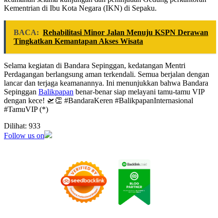
Kementrian di Ibu Kota Negara (IKN) di Sepaku.
BACA:
Rehabilitasi Minor Jalan Menuju KSPN Derawan
Tingkatkan Kemantapan Akses Wisata
Selama kegiatan di Bandara Sepinggan, kedatangan Mentri
Perdagangan berlangsung aman terkendali. Semua berjalan dengan
lancar dan terjaga keamanannya. Ini menunjukkan bahwa Bandara
Sepinggan
Balikpapan
benar-benar siap melayani tamu-tamu VIP
dengan kece! 🛫👏 #BandaraKeren #BalikpapanInternasional
#TamuVIP (*)
Dilihat:
933
Follow us on