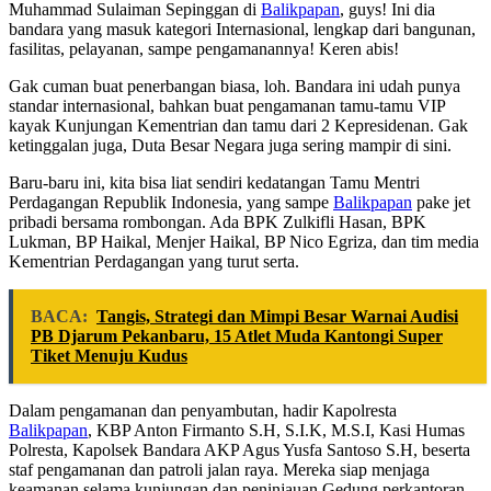
Muhammad Sulaiman Sepinggan di
Balikpapan
, guys! Ini dia
bandara yang masuk kategori Internasional, lengkap dari bangunan,
fasilitas, pelayanan, sampe pengamanannya! Keren abis!
Gak cuman buat penerbangan biasa, loh. Bandara ini udah punya
standar internasional, bahkan buat pengamanan tamu-tamu VIP
kayak Kunjungan Kementrian dan tamu dari 2 Kepresidenan. Gak
ketinggalan juga, Duta Besar Negara juga sering mampir di sini.
Baru-baru ini, kita bisa liat sendiri kedatangan Tamu Mentri
Perdagangan Republik Indonesia, yang sampe
Balikpapan
pake jet
pribadi bersama rombongan. Ada BPK Zulkifli Hasan, BPK
Lukman, BP Haikal, Menjer Haikal, BP Nico Egriza, dan tim media
Kementrian Perdagangan yang turut serta.
BACA:
Tangis, Strategi dan Mimpi Besar Warnai Audisi
PB Djarum Pekanbaru, 15 Atlet Muda Kantongi Super
Tiket Menuju Kudus
Dalam pengamanan dan penyambutan, hadir Kapolresta
Balikpapan
, KBP Anton Firmanto S.H, S.I.K, M.S.I, Kasi Humas
Polresta, Kapolsek Bandara AKP Agus Yusfa Santoso S.H, beserta
staf pengamanan dan patroli jalan raya. Mereka siap menjaga
keamanan selama kunjungan dan peninjauan Gedung perkantoran