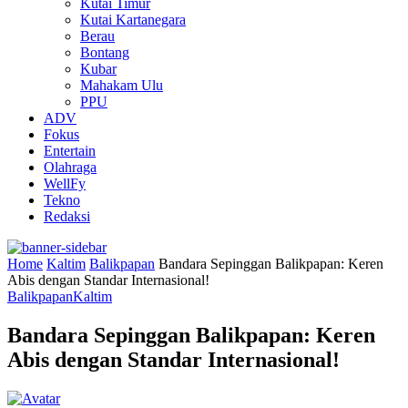
Kutai Timur
Kutai Kartanegara
Berau
Bontang
Kubar
Mahakam Ulu
PPU
ADV
Fokus
Entertain
Olahraga
WellFy
Tekno
Redaksi
Home
Kaltim
Balikpapan
Bandara Sepinggan Balikpapan: Keren
Abis dengan Standar Internasional!
Balikpapan
Kaltim
Bandara Sepinggan Balikpapan: Keren
Abis dengan Standar Internasional!