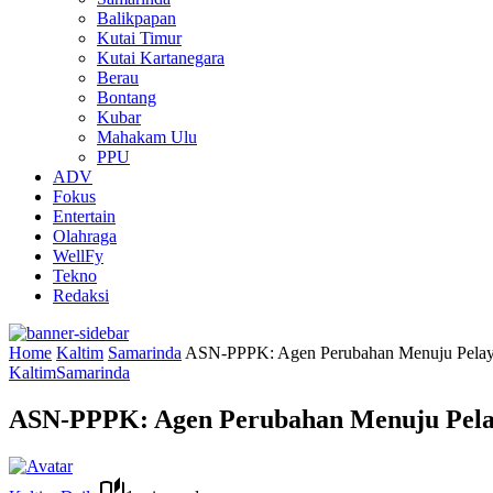
Balikpapan
Kutai Timur
Kutai Kartanegara
Berau
Bontang
Kubar
Mahakam Ulu
PPU
ADV
Fokus
Entertain
Olahraga
WellFy
Tekno
Redaksi
Home
Kaltim
Samarinda
ASN-PPPK: Agen Perubahan Menuju Pelaya
Kaltim
Samarinda
ASN-PPPK: Agen Perubahan Menuju Pelay