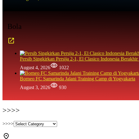
Bola
Persib Singkirkan Persija 2-1, El Clasico Indonesia Berak
August 4, 2026
1022
Borneo FC Samarinda Jalani Training Camp di Yogyakarta
August 3, 2026
930
>>>>
>>>>