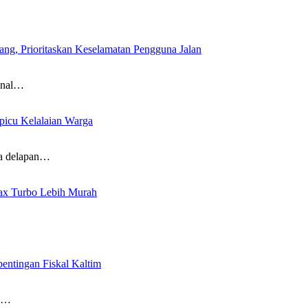
g, Prioritaskan Keselamatan Pengguna Jalan
onal…
picu Kelalaian Warga
ya delapan…
ax Turbo Lebih Murah
ntingan Fiskal Kaltim
un…