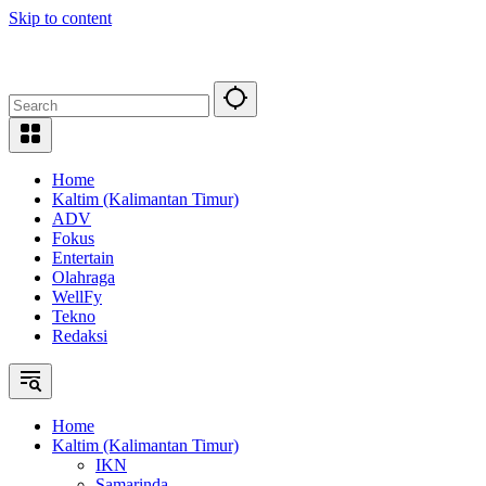
Skip to content
Home
Kaltim (Kalimantan Timur)
ADV
Fokus
Entertain
Olahraga
WellFy
Tekno
Redaksi
Home
Kaltim (Kalimantan Timur)
IKN
Samarinda