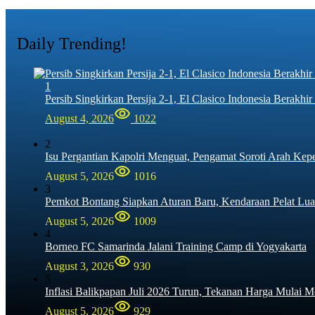
Daily Trending!
1
Persib Singkirkan Persija 2-1, El Clasico Indonesia Berak
August 4, 2026
1022
2
Isu Pergantian Kapolri Menguat, Pengamat Soroti Arah Kep
August 5, 2026
1016
3
Pemkot Bontang Siapkan Aturan Baru, Kendaraan Pelat Lua
August 5, 2026
1009
4
Borneo FC Samarinda Jalani Training Camp di Yogyakarta
August 3, 2026
930
5
Inflasi Balikpapan Juli 2026 Turun, Tekanan Harga Mulai M
August 5, 2026
929