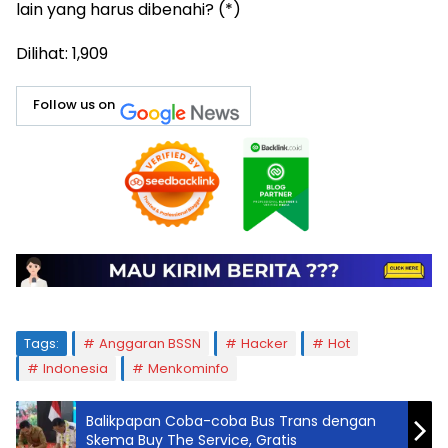
lain yang harus dibenahi? (*)
Dilihat:
1,909
Follow us on
Tags:
Anggaran BSSN
Hacker
Hot
Indonesia
Menkominfo
Balikpapan Coba-coba Bus Trans dengan
Skema Buy The Service, Gratis