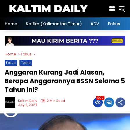
Skip
to
content
Home
Kaltim (Kalimantan Timur)
ADV
Fokus
Home
Fokus
Fokus
Tekno
Anggaran Kurang Jadi Alasan,
Berapa Anggarannya BSSN Selama 5
Tahun Ini?
1909
Kaltim Daily
2 Min Read
July 2, 2024