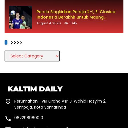
Persib Singkirkan Persija 2-1, El Clasico
Indonesia Berakhir untuk Maung
Bandung
August 4, 2026
1045
>>>>
>>>>
Perumahan TVRI Graha Asri Jl Wahid Hasyim 2,
Sempaja, Kota Samarinda
082298980010