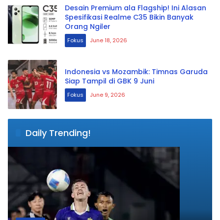
Desain Premium ala Flagship! Ini Alasan
Spesifikasi Realme C35 Bikin Banyak
Orang Ngiler
Fokus
June 18, 2026
Indonesia vs Mozambik: Timnas Garuda
Siap Tampil di GBK 9 Juni
Fokus
June 9, 2026
Daily Trending!