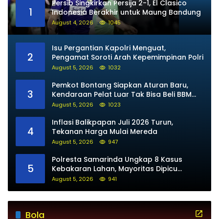
Persib Singkirkan Persija 2-1, El Clasico
1
Indonesia Berakhir untuk Maung Bandung
August 4, 2026
1045
Isu Pergantian Kapolri Menguat,
2
Pengamat Soroti Arah Kepemimpinan Polri
August 5, 2026
1032
Pemkot Bontang Siapkan Aturan Baru,
3
Kendaraan Pelat Luar Tak Bisa Beli BBM
Subsidi
August 5, 2026
1023
Inflasi Balikpapan Juli 2026 Turun,
4
Tekanan Harga Mulai Mereda
August 5, 2026
947
Polresta Samarinda Ungkap 8 Kasus
5
Kebakaran Lahan, Mayoritas Dipicu
Kelalaian Warga
August 5, 2026
941
Bola