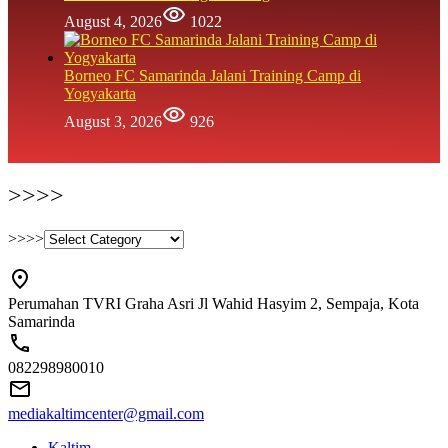
August 4, 2026
1022
Borneo FC Samarinda Jalani Training Camp di
Yogyakarta
August 3, 2026
926
>>>>
>>>>
Perumahan TVRI Graha Asri Jl Wahid Hasyim 2, Sempaja, Kota
Samarinda
082298980010
mediakaltimcenter@gmail.com
Kaltim