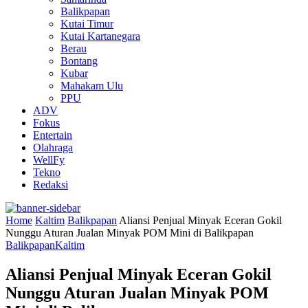
Balikpapan
Kutai Timur
Kutai Kartanegara
Berau
Bontang
Kubar
Mahakam Ulu
PPU
ADV
Fokus
Entertain
Olahraga
WellFy
Tekno
Redaksi
Home
Kaltim
Balikpapan
Aliansi Penjual Minyak Eceran Gokil
Nunggu Aturan Jualan Minyak POM Mini di Balikpapan
Balikpapan
Kaltim
Aliansi Penjual Minyak Eceran Gokil
Nunggu Aturan Jualan Minyak POM