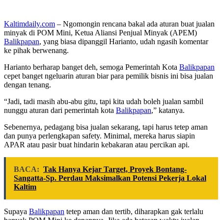
Kaltimdaily.com
– Ngomongin rencana bakal ada aturan buat jualan
minyak di POM Mini, Ketua Aliansi Penjual Minyak (APEM)
Balikpapan
, yang biasa dipanggil Harianto, udah ngasih komentar
ke pihak berwenang.
Harianto berharap banget deh, semoga Pemerintah Kota
Balikpapan
cepet banget ngeluarin aturan biar para pemilik bisnis ini bisa jualan
dengan tenang.
“Jadi, tadi masih abu-abu gitu, tapi kita udah boleh jualan sambil
nunggu aturan dari pemerintah kota
Balikpapan
,” katanya.
Sebenernya, pedagang bisa jualan sekarang, tapi harus tetep aman
dan punya perlengkapan safety. Minimal, mereka harus siapin
APAR atau pasir buat hindarin kebakaran atau percikan api.
BACA:
Tak Hanya Kejar Target, Proyek Bontang-
Sangatta-Sp. Perdau Maksimalkan Potensi Pekerja Lokal
Kaltim
Supaya
Balikpapan
tetep aman dan tertib, diharapkan gak terlalu