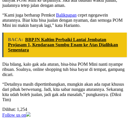
banyak POM Mini ke depannya. Jika ada batasan waktu jualan,
jualannya tetep jalan dengan aman.
“Kami juga berharap Pemkot
Balikpapan
cepet ngegawein
aturannya. Biar kita bisa jualan dengan nyaman, dan semoga POM
Mini ini makin banyak lagi,” kata Harianto.
BACA:
BBPJN Kaltim Perbaiki Lantai Jembatan
Projasam 1, Kendaraan Sumbu Enam ke Atas Dialihkan
Sementara
Dia bilang, kalo gak ada aturan, bisa-bisa POM Mini nanti nyampe
ribuan. Soalnya, online shopping tuh bisa bayar di tempat, gampang
dicari.
“Detailnya masih dipertimbangkan, mungkin akan ada rapat khusus
dari pihak berwenang. Jadi, kita sabar nunggu aturannya. Sekarang
kita udah boleh jualan, jadi gak ada masalah,” pungkasnya. (Diksi
Tim)
Dilihat:
1,254
Follow us on