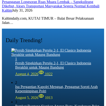
Penanganan Longsoran Ruas Muara Lembak – Sangkulirang
Dikebut, Akses Transportasi Masyarakat Segera Normal Kembali
Kaltim
July 31, 2026
Kaltimdaily.com, KUTAI TIMUR – Balai Besar Pelaksanaan
Jalan…
Daily Trending!
1
Persib Singkirkan Persija 2-1, El Clasico Indonesia
Berakhir untuk Maung Bandung
August 4, 2026
1022
2
Isu Pergantian Kapolri Menguat, Pengamat Soroti Arah
Kepemimpinan Polri
August 5, 2026
1013
3