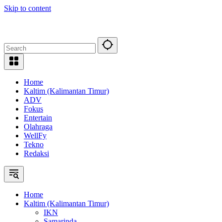
Skip to content
Home
Kaltim (Kalimantan Timur)
ADV
Fokus
Entertain
Olahraga
WellFy
Tekno
Redaksi
Home
Kaltim (Kalimantan Timur)
IKN
Samarinda