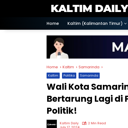
Skip
to
content
Home
Kaltim (Kalimantan Timur)
Home
Kaltim
Samarinda
Kaltim
Politika
Samarinda
Wali Kota Samarin
Bertarung Lagi di 
Politik!
Kaltim Daily
2 Min Read
July 17, 2024