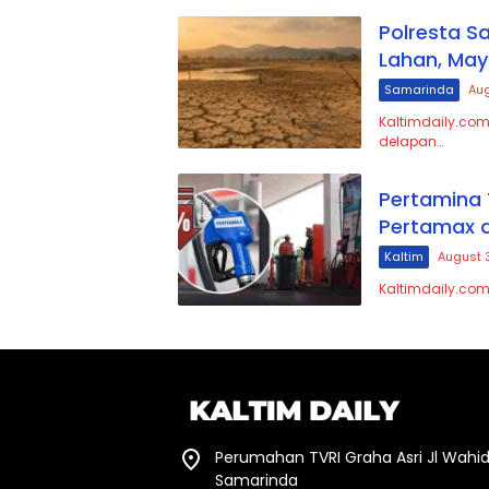
Polresta S
Lahan, May
Samarinda
Aug
Kaltimdaily.com
delapan…
Pertamina 
Pertamax d
Kaltim
August 
Kaltimdaily.com
Perumahan TVRI Graha Asri Jl Wahid
Samarinda