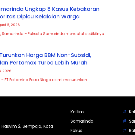
amarinda Ungkap 8 Kasus Kebakaran
oritas Dipicu Kelalaian Warga
ust 5, 2026
, Samarinda – Polresta Samarinda mencatat sedikitnya
Turunkan Harga BBM Non-Subsidi,
an Pertamax Turbo Lebih Murah
3, 2026
 – PT Pertamina Patra Niaga resmi menurunkan…
Kaltim
Ka
Samarinda
Sa
 Hasyim 2, Sempaja, Kota
Fokus
Ba