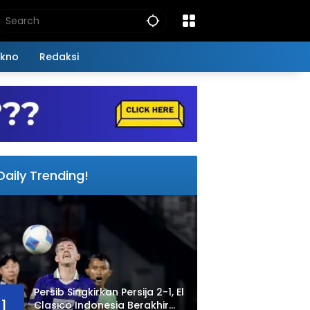
kno
Redaksi
Daily Trending!
Persib Singkirkan Persija 2-1, El
1
Clasico Indonesia Berakhir