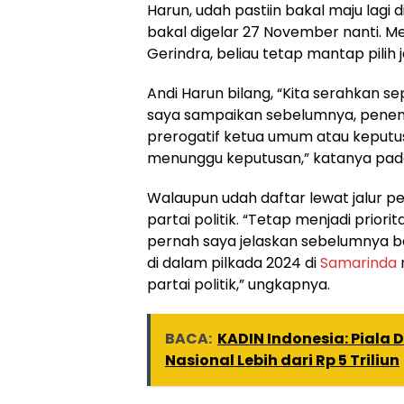
Harun, udah pastiin bakal maju lagi d
bakal digelar 27 November nanti. Me
Gerindra, beliau tetap mantap pilih ja
Andi Harun bilang, “Kita serahkan s
saya sampaikan sebelumnya, penent
prerogatif ketua umum atau keputus
menunggu keputusan,” katanya pada S
Walaupun udah daftar lewat jalur per
partai politik. “Tetap menjadi prior
pernah saya jelaskan sebelumnya ba
di dalam pilkada 2024 di
Samarinda
partai politik,” ungkapnya.
BACA:
KADIN Indonesia: Piala 
Nasional Lebih dari Rp 5 Triliun