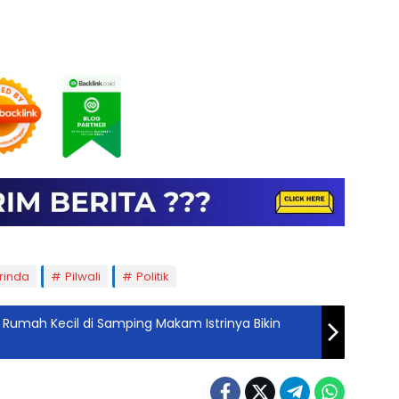
rinda
Pilwali
Politik
 Rumah Kecil di Samping Makam Istrinya Bikin