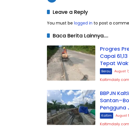
Leave a Reply
You must be
logged in
to post a comme
Baca Berita Lainnya....
Progres P
Capai 61,1
Tepat Wak
Berau
August 7
Kaltimdaily.com
BBPJN Kalt
Santan–Bon
Pengguna 
Kaltim
August 
Kaltimdaily.com