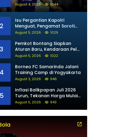
untuk Maung Bandung
August 4, 2026
1044
Isu Pergantian Kapolri
2
Menguat, Pengamat Soroti
Arah Kepemimpinan Polri
August 5, 2026
1029
Pemkot Bontang Siapkan
3
Aturan Baru, Kendaraan Pelat
Luar Tak Bisa Beli BBM Subsidi
August 5, 2026
1022
Borneo FC Samarinda Jalani
4
Training Camp di Yogyakarta
August 3, 2026
946
Inflasi Balikpapan Juli 2026
5
Turun, Tekanan Harga Mulai
Mereda
August 5, 2026
943
Bola