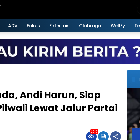
Sunday, August 9, 2026
ADV
Fokus
Entertain
Olahraga
WellFy
Te
da, Andi Harun, Siap
Pilwali Lewat Jalur Partai
2010