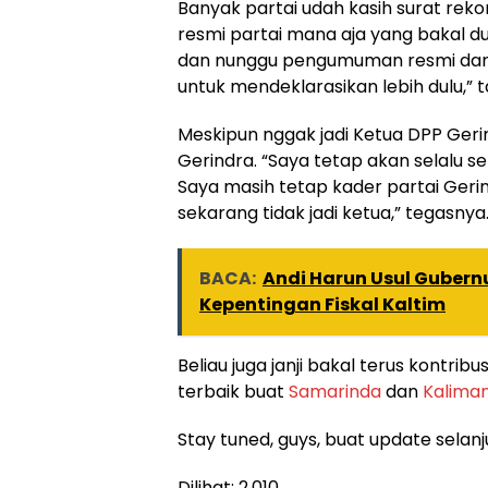
Banyak partai udah kasih surat reko
resmi partai mana aja yang bakal du
dan nunggu pengumuman resmi dari pa
untuk mendeklarasikan lebih dulu,”
Meskipun nggak jadi Ketua DPP Gerin
Gerindra. “Saya tetap akan selalu s
Saya masih tetap kader partai Geri
sekarang tidak jadi ketua,” tegasnya
BACA:
Andi Harun Usul Guber
Kepentingan Fiskal Kaltim
Beliau juga janji bakal terus kontrib
terbaik buat
Samarinda
dan
Kalima
Stay tuned, guys, buat update selanj
Dilihat:
2,010