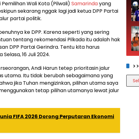
i Pemilihan Wali Kota (Pilwali)
Samarinda
yang
skipun sekarang nggak lagi jadi ketua DPP Partai
lur partai politik.
epenuhnya ke DPP. Karena seperti yang sering
uan tentang rekomendasi Pilkada itu adalah hak
an DPP Partai Gerindra. Tentu kita harus
elasa, 16 Juli 2024.
>
seorangan, Andi Harun tetep prioritasin jalur
itas utama. Itu tidak berubah sebagaimana yang
>>>>
hwa jika Tuhan mengizinkan, pilihan utama saya
menggunakan tetap pilihan utamanya lewat jalur
Dunia FIFA 2026 Dorong Perputaran Ekonomi