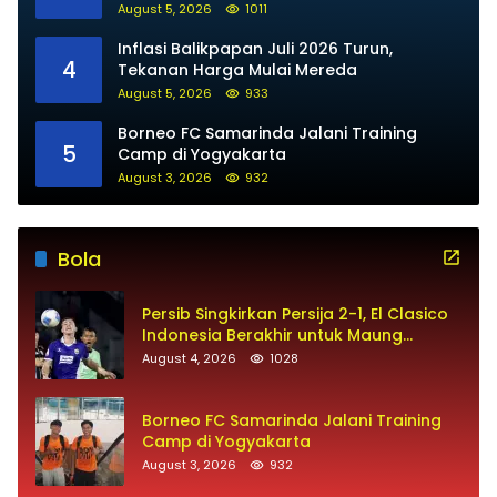
Subsidi
August 5, 2026
1011
Inflasi Balikpapan Juli 2026 Turun,
4
Tekanan Harga Mulai Mereda
August 5, 2026
933
Borneo FC Samarinda Jalani Training
5
Camp di Yogyakarta
August 3, 2026
932
Bola
Persib Singkirkan Persija 2-1, El Clasico
Indonesia Berakhir untuk Maung
Bandung
August 4, 2026
1028
Borneo FC Samarinda Jalani Training
Camp di Yogyakarta
August 3, 2026
932