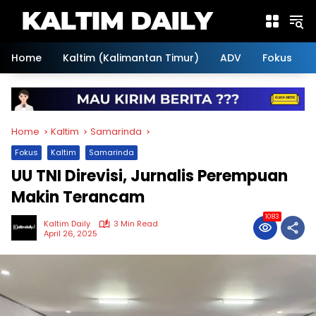
Skip
to
content
Home
Kaltim (Kalimantan Timur)
ADV
Fokus
Home
Kaltim
Samarinda
Fokus
Kaltim
Samarinda
UU TNI Direvisi, Jurnalis Perempuan
Makin Terancam
1083
Kaltim Daily
3 Min Read
April 26, 2025