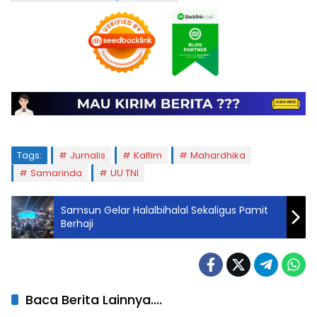
Tags:
Jurnalis
Kaltim
Mahardhika
Samarinda
UU TNI
Samsun Gelar Halalbihalal Sekaligus Pamit
Berhaji
Baca Berita Lainnya....