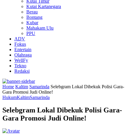
Kutai Timur
Kutai Kartanegara
Berau
Bontang
Kubar
Mahakam Ulu
PPU
ADV
Fokus
Entertain
Olahraga
WellFy
Tekno
Redaksi
Home
Kaltim
Samarinda
Selebgram Lokal Dibekuk Polisi Gara-
Gara Promosi Judi Online!
Hukum
Kaltim
Samarinda
Selebgram Lokal Dibekuk Polisi Gara-
Gara Promosi Judi Online!