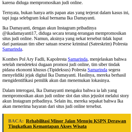
karena diduga mempromosikan judi online.
Ternyata, bukan hanya artis papan atas yang terjerat dalam kasus ini,
tapi juga selebgram lokal bernama Ika Damayanti.
Ika Damayanti, dengan akun Instagram pribadinya
@ikadamayanti17, diduga secara terang-terangan mempromosikan
situs judi online. Namun, aksinya yang nekat tersebut tidak luput
dari pantauan tim siber satuan reserse kriminal (Satreskrim) Polresta
Samarinda
.
Kombes Pol Ary Fadli, Kapolresta
Samarinda
, menjelaskan bahwa
setelah mendeteksi dugaan promosi judi online, tim siber tindak
pidana ekonomi khusus (Tipideksus) Polresta
Samarinda
segera
menyelidiki jejak digital Ika Damayanti. Hasilnya, mereka berhasil
mengidentifikasi pemilik akun dan menemukan lokasinya.
Dalam interogasi, Ika Damayanti mengaku bahwa ia lah yang
mempromosikan akun judi online slot dan situs jejuslot melalui story
akun Instagram pribadinya. Selain itu, mereka sepakat bahwa Ika
akan menerima bayaran dari situs judi online tersebut.
BACA:
Rehabilitasi Minor Jalan Menuju KSPN Derawan
Tingkatkan Kemantapan Akses Wisata