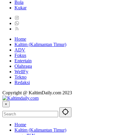
Bola
Kukar
Home
Kaltim (Kalimantan Timur)
ADV
Fokus
Entertain
Olahraga
WellFy
Tekno
Redaksi
Copyright @ KaltimDaily.com 2023
×
Home
Kaltim (Kalimantan Timur)