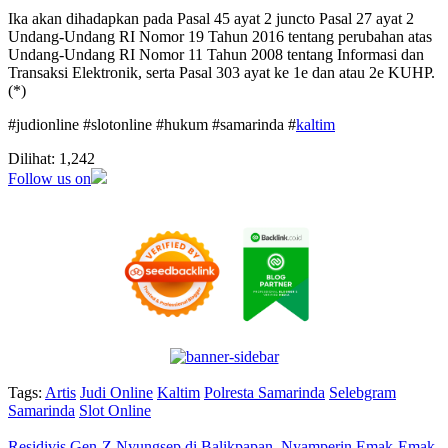
Ika akan dihadapkan pada Pasal 45 ayat 2 juncto Pasal 27 ayat 2
Undang-Undang RI Nomor 19 Tahun 2016 tentang perubahan atas
Undang-Undang RI Nomor 11 Tahun 2008 tentang Informasi dan
Transaksi Elektronik, serta Pasal 303 ayat ke 1e dan atau 2e KUHP.
(*)
#judionline #slotonline #hukum #samarinda #
kaltim
Dilihat:
1,242
Follow us on
Tags:
Artis
Judi Online
Kaltim
Polresta Samarinda
Selebgram
Samarinda
Slot Online
Residivis Gen-Z Nyungsep di Balikpapan, Nyamperin Emak-Emak