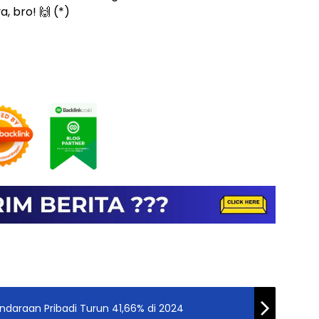
, bro! 🙌 (*)
daraan Pribadi Turun 41,66% di 2024