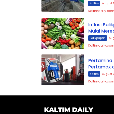
Kaltim
August 
Kaltimdaily.com
Inflasi Bal
Mulai Mere
Balikpapan
Aug
Kaltimdaily.com,
Pertamina 
Pertamax d
Kaltim
August 
Kaltimdaily.com