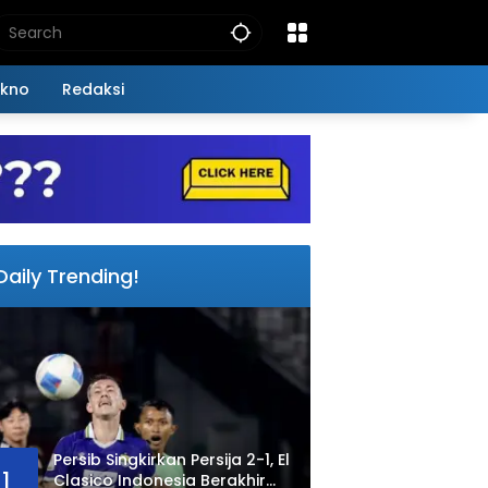
kno
Redaksi
Daily Trending!
Persib Singkirkan Persija 2-1, El
1
Clasico Indonesia Berakhir