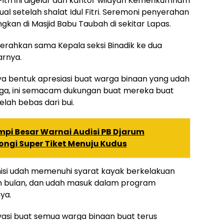
Fitri ini digelar dari kantor wilayah Kemenkumham
tual setelah shalat Idul Fitri. Seremoni penyerahan
ngkan di Masjid Babu Taubah di sekitar Lapas.
diserahkan sama Kepala seksi Binadik ke dua
arnya.
nya bentuk apresiasi buat warga binaan yang udah
ga, ini semacam dukungan buat mereka buat
lah bebas dari bui.
mpi Besar Warnai Audisi PB Djarum
ongi Super Tiket Menuju Kudus
isi udah memenuhi syarat kayak berkelakuan
am bulan, dan udah masuk dalam program
ya.
tivasi buat semua warga binaan buat terus