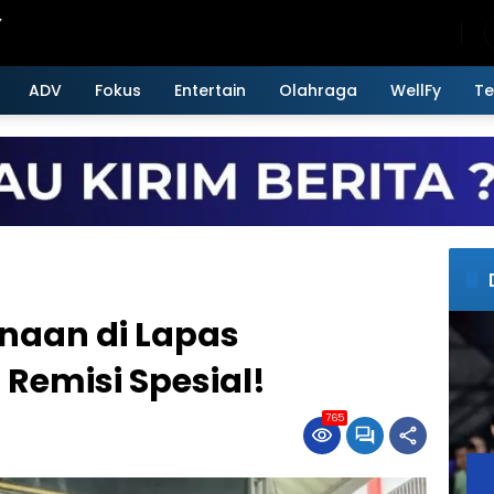
Friday, August 7, 2026
ADV
Fokus
Entertain
Olahraga
WellFy
Te
naan di Lapas
Remisi Spesial!
765