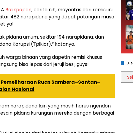
I A
Balikpapan
, cerita nih, mayoritas dari remisi ini
sekitar 482 narapidana yang dapat potongan masa
et ya!
ndak pidana umum, sekitar 194 narapidana, dan
dana Korupsi (Tpikior),” katanya.
ujuh warga binaan yang dapetin remisi khusus
>
gsung bisa lepas dari jeruji besi, guys!
>>>>
n Pemeliharaan Ruas Sambera–Santan–
lan Nasional
 enam narapidana lain yang masih harus ngendon
elesain pidana kurungan mereka dengan berbagai