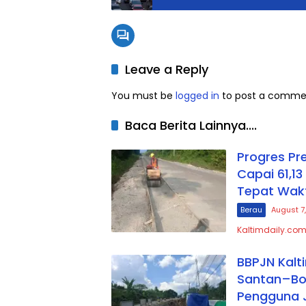
Leave a Reply
You must be
logged in
to post a comme
Baca Berita Lainnya....
Progres P
Capai 61,1
Tepat Wak
Berau
August 7
Kaltimdaily.com
BBPJN Kalt
Santan–Bon
Pengguna 