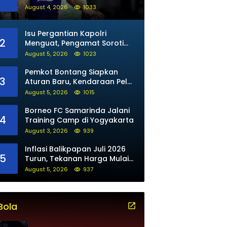
untuk Maung Bandung
August 4, 2026
1033
Isu Pergantian Kapolri
2
Menguat, Pengamat Soroti
Arah Kepemimpinan Polri
August 5, 2026
1023
Pemkot Bontang Siapkan
3
Aturan Baru, Kendaraan Pelat
Luar Tak Bisa Beli BBM Subsidi
August 5, 2026
1015
Borneo FC Samarinda Jalani
4
Training Camp di Yogyakarta
August 3, 2026
939
Inflasi Balikpapan Juli 2026
5
Turun, Tekanan Harga Mulai
Mereda
August 5, 2026
937
Bola