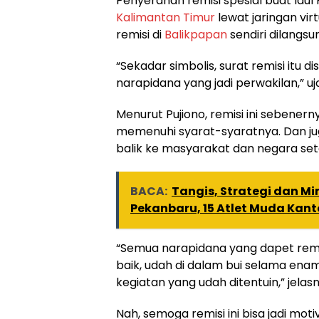
Penyerahan remisi spesial buat Idul 
Kalimantan Timur
lewat jaringan vir
remisi di
Balikpapan
sendiri dilangsu
“Sekadar simbolis, surat remisi itu 
narapidana yang jadi perwakilan,” uj
Menurut Pujiono, remisi ini sebener
memenuhi syarat-syaratnya. Dan ju
balik ke masyarakat dan negara sete
BACA:
Tangis, Strategi dan Mi
Pekanbaru, 15 Atlet Muda Kant
“Semua narapidana yang dapet rem
baik, udah di dalam bui selama en
kegiatan yang udah ditentuin,” jelasn
Nah, semoga remisi ini bisa jadi mo