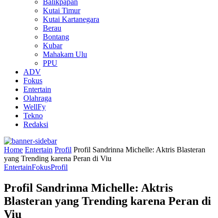
Balikpapan
Kutai Timur
Kutai Kartanegara
Berau
Bontang
Kubar
Mahakam Ulu
PPU
ADV
Fokus
Entertain
Olahraga
WellFy
Tekno
Redaksi
Home
Entertain
Profil
Profil Sandrinna Michelle: Aktris Blasteran
yang Trending karena Peran di Viu
Entertain
Fokus
Profil
Profil Sandrinna Michelle: Aktris
Blasteran yang Trending karena Peran di
Viu