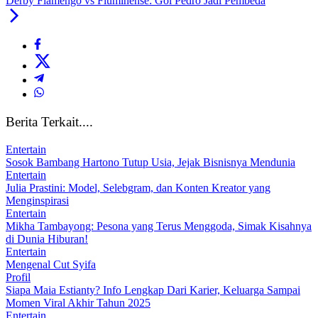
Derby Flamengo vs Fluminense: Gol Pedro Jadi Pembeda
Berita Terkait....
Entertain
Sosok Bambang Hartono Tutup Usia, Jejak Bisnisnya Mendunia
Entertain
Julia Prastini: Model, Selebgram, dan Konten Kreator yang
Menginspirasi
Entertain
Mikha Tambayong: Pesona yang Terus Menggoda, Simak Kisahnya
di Dunia Hiburan!
Entertain
Mengenal Cut Syifa
Profil
Siapa Maia Estianty? Info Lengkap Dari Karier, Keluarga Sampai
Momen Viral Akhir Tahun 2025
Entertain