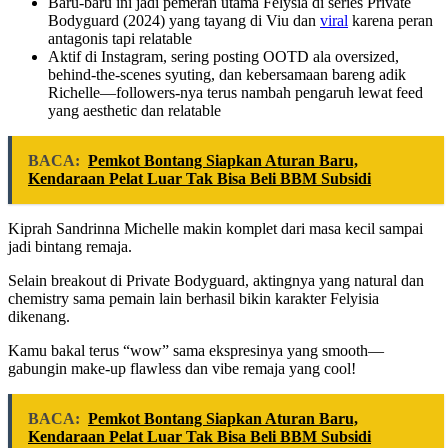
Baru-baru ini jadi pemeran utama Felysia di series Private
Bodyguard (2024) yang tayang di Viu dan
viral
karena peran
antagonis tapi relatable
Aktif di Instagram, sering posting OOTD ala oversized,
behind-the-scenes syuting, dan kebersamaan bareng adik
Richelle—followers-nya terus nambah pengaruh lewat feed
yang aesthetic dan relatable
BACA:
Pemkot Bontang Siapkan Aturan Baru,
Kendaraan Pelat Luar Tak Bisa Beli BBM Subsidi
Kiprah Sandrinna Michelle makin komplet dari masa kecil sampai
jadi bintang remaja.
Selain breakout di Private Bodyguard, aktingnya yang natural dan
chemistry sama pemain lain berhasil bikin karakter Felyisia
dikenang.
Kamu bakal terus “wow” sama ekspresinya yang smooth—
gabungin make-up flawless dan vibe remaja yang cool!
BACA:
Pemkot Bontang Siapkan Aturan Baru,
Kendaraan Pelat Luar Tak Bisa Beli BBM Subsidi