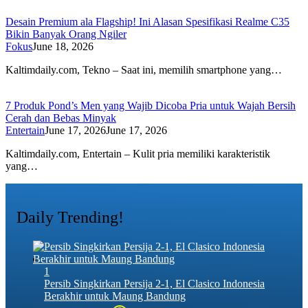
Desain Premium ala Flagship! Ini Alasan Spesifikasi Realme C35
Bikin Banyak Orang Ngiler
Fokus
June 18, 2026
Kaltimdaily.com, Tekno – Saat ini, memilih smartphone yang…
7 Produk Pond’s Men yang Wajib Dicoba Pria untuk Wajah Bersih
Cerah dan Bebas Minyak
Entertain
June 17, 2026
June 17, 2026
Kaltimdaily.com, Entertain – Kulit pria memiliki karakteristik
yang…
Daily Trending!
1
Persib Singkirkan Persija 2-1, El Clasico Indonesia
Berakhir untuk Maung Bandung