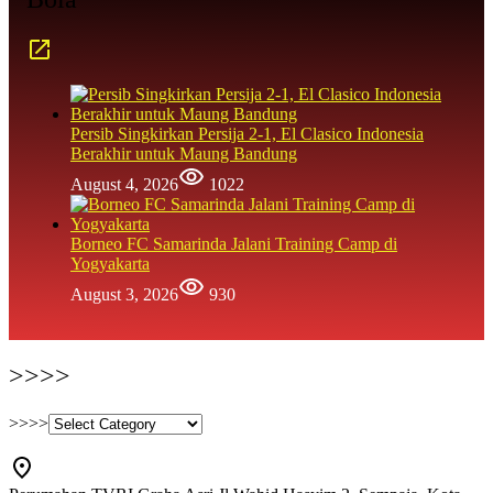
Persib Singkirkan Persija 2-1, El Clasico Indonesia
Berakhir untuk Maung Bandung
August 4, 2026
1022
Borneo FC Samarinda Jalani Training Camp di
Yogyakarta
August 3, 2026
930
>>>>
>>>>