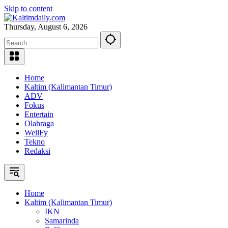
Skip to content
Thursday, August 6, 2026
Home
Kaltim (Kalimantan Timur)
ADV
Fokus
Entertain
Olahraga
WellFy
Tekno
Redaksi
Home
Kaltim (Kalimantan Timur)
IKN
Samarinda