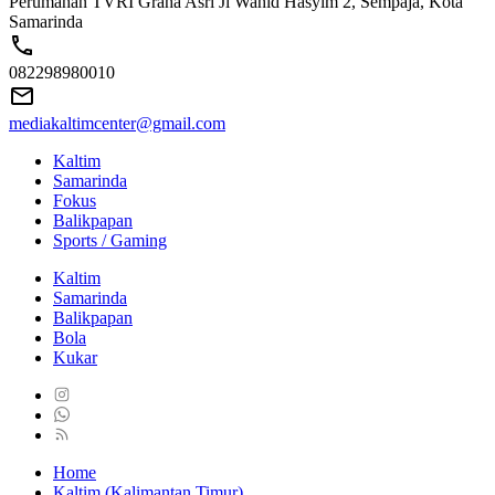
Perumahan TVRI Graha Asri Jl Wahid Hasyim 2, Sempaja, Kota
Samarinda
082298980010
mediakaltimcenter@gmail.com
Kaltim
Samarinda
Fokus
Balikpapan
Sports / Gaming
Kaltim
Samarinda
Balikpapan
Bola
Kukar
Home
Kaltim (Kalimantan Timur)