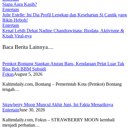
Siapa Aura Kasih?
Entertain
Julie Estelle: Ini Dia Profil Lengkap dan Keseharian Si Cantik yang
Bikin Heboh!
Entertain
Kenal Lebih Dekat Nadine Chandrawinata: Biodata, Aktivisme &
Kisah Viral-nya
Baca Berita Lainnya....
Pemkot Bontang Siapkan Aturan Baru, Kendaraan Pelat Luar Tak
Bisa Beli BBM Subsidi
Fokus
August 5, 2026
Kaltimdaily.com, Bontang – Pemerintah Kota (Pemkot) Bontang
tengah…
Strawberry Moon Muncul Akhir Juni, Ini Fakta Menariknya
Entertain
June 30, 2026
Kaltimdaily.com, Fokus – STRAWBERRY MOON kembali
menjadi perhatian…