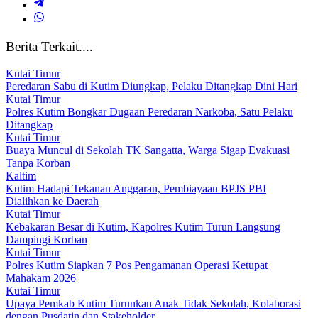
Berita Terkait....
Kutai Timur
Peredaran Sabu di Kutim Diungkap, Pelaku Ditangkap Dini Hari
Kutai Timur
Polres Kutim Bongkar Dugaan Peredaran Narkoba, Satu Pelaku
Ditangkap
Kutai Timur
Buaya Muncul di Sekolah TK Sangatta, Warga Sigap Evakuasi
Tanpa Korban
Kaltim
Kutim Hadapi Tekanan Anggaran, Pembiayaan BPJS PBI
Dialihkan ke Daerah
Kutai Timur
Kebakaran Besar di Kutim, Kapolres Kutim Turun Langsung
Dampingi Korban
Kutai Timur
Polres Kutim Siapkan 7 Pos Pengamanan Operasi Ketupat
Mahakam 2026
Kutai Timur
Upaya Pemkab Kutim Turunkan Anak Tidak Sekolah, Kolaborasi
dengan Pusdatin dan Stakeholder