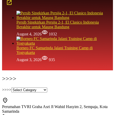
Persib Singkirkan Persija 2-1, El Clasico Indonesia
Berakhir untuk Maung Bandung
August 4, 2026
1032
Borneo FC Samarinda Jalani Training Camp di
Yogyakarta
August 3, 2026
935
>>>>
>>>>
Perumahan TVRI Graha Asri Jl Wahid Hasyim 2, Sempaja, Kota
Samarinda