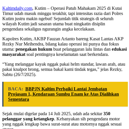
Kaltimdaily.com
, Kutim – Operasi Patuh Mahakam 2025 di Kutai
Timur udah masuk minggu terakhir, tapi intensitas razia dari Polres
Kutim justru makin ngebut! Sejumlah titik strategis di seluruh
wilayah Kutim jadi sasaran utama buat ningkatin disiplin
pengendara sekaligus ngurangin angka kecelakaan.
Kapolres Kutim, AKBP Fauzan Arianto bareng Kasat Lantas AKP
Rezky Nur Meihendra, bilang kalau operasi ini punya dua fokus
utama:
penegakan hukum
buat pelanggaran lalu lintas dan
edukasi
masyarakat
soal pentingnya keselamatan saat berkendara.
“Yang melanggar kayak nggak pakai helm standar, lawan arah, atau
pakai knalpot brong, semua bakal kami tindak tegas,” jelas Rezky,
Sabtu (26/7/2025).
BACA:
BBPJN Kaltim Perbaiki Lantai Jembatan
Projasam 1, Kendaraan Sumbu Enam ke Atas Dialihkan
Sementara
Sejak mulai digelar pada 14 Juli 2025, udah ada sekitar
350
pelanggar yang ketangkep
. Kebanyakan sih pengendara motor
yang nggak lengkap bawa surat-surat atau motornya nggak sesuai