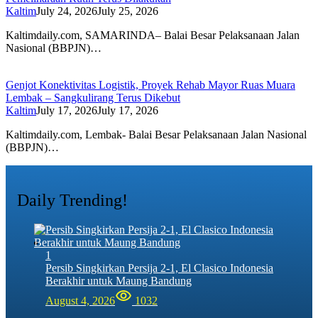
Kaltim
July 24, 2026
July 25, 2026
Kaltimdaily.com, SAMARINDA– Balai Besar Pelaksanaan Jalan
Nasional (BBPJN)…
Genjot Konektivitas Logistik, Proyek Rehab Mayor Ruas Muara
Lembak – Sangkulirang Terus Dikebut
Kaltim
July 17, 2026
July 17, 2026
Kaltimdaily.com, Lembak- Balai Besar Pelaksanaan Jalan Nasional
(BBPJN)…
Daily Trending!
1
Persib Singkirkan Persija 2-1, El Clasico Indonesia
Berakhir untuk Maung Bandung
August 4, 2026
1032