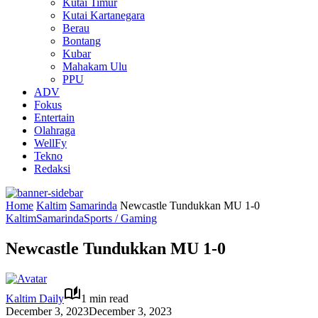
Kutai Timur
Kutai Kartanegara
Berau
Bontang
Kubar
Mahakam Ulu
PPU
ADV
Fokus
Entertain
Olahraga
WellFy
Tekno
Redaksi
Home
Kaltim
Samarinda
Newcastle Tundukkan MU 1-0
Kaltim
Samarinda
Sports / Gaming
Newcastle Tundukkan MU 1-0
Kaltim Daily
1 min read
December 3, 2023
December 3, 2023