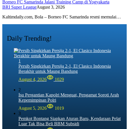
Borneo FC Samarinda Jalani Training Camp di Yogyakarta
BRI Super League
August 3, 2026
Kaltimdaily.com, Bola – Borneo FC Samarinda resmi memulai…
Daily Trending!
1
Persib Singkirkan Persija 2-1, El Clasico Indonesia
Berakhir untuk Maung Bandung
August 4, 2026
1029
2
Isu Pergantian Kapolri Menguat, Pengamat Soroti Arah
Kepemimpinan Polri
August 5, 2026
1019
3
Pemkot Bontang Siapkan Aturan Baru, Kendaraan Pelat
Luar Tak Bisa Beli BBM Subsidi