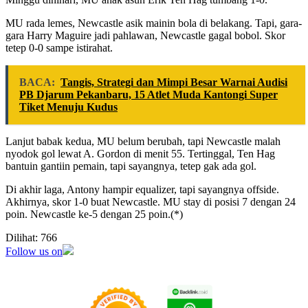
MU rada lemes, Newcastle asik mainin bola di belakang. Tapi, gara-
gara Harry Maguire jadi pahlawan, Newcastle gagal bobol. Skor
tetep 0-0 sampe istirahat.
BACA:
Tangis, Strategi dan Mimpi Besar Warnai Audisi
PB Djarum Pekanbaru, 15 Atlet Muda Kantongi Super
Tiket Menuju Kudus
Lanjut babak kedua, MU belum berubah, tapi Newcastle malah
nyodok gol lewat A. Gordon di menit 55. Tertinggal, Ten Hag
bantuin gantiin pemain, tapi sayangnya, tetep gak ada gol.
Di akhir laga, Antony hampir equalizer, tapi sayangnya offside.
Akhirnya, skor 1-0 buat Newcastle. MU stay di posisi 7 dengan 24
poin. Newcastle ke-5 dengan 25 poin.(*)
Dilihat:
766
Follow us on