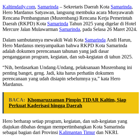
Kaltimdaily.com
,
Samarinda
– Sekretaris Daerah Kota
Samarinda
,
Hero Mardanus Satyawan, langsung membuka acara Musyawarah
Rencana Pembangunan (Musrenbang) Rencana Kerja Pemerintah
Daerah (RKPD) Kota
Samarinda
Tahun 2025 yang digelar di Hotel
Mercure Jalan Mulawarman
Samarinda
, pada Selasa 26 Maret 2024.
Dalam sambutannya mewakili Wali Kota
Samarinda
Andi Harun,
Hero Mardanus menyampaikan bahwa RKPD Kota Samarinda
adalah dokumen perencanaan tahunan yang jadi dasar
penganggaran program, kegiatan, dan sub-kegiatan di tahun 2025.
“Nih, berdasarkan Undang-Undang, pelaksanaan Musrenbang ini
penting banget, geng. Jadi, kita harus perhatiin dokumen
perencanaan yang udah disiapin sebelumnya ya,” kata Hero
Mardanus.
BACA:
Khomaruzzaman Pimpin TIDAR Kaltim, Siap
Perkuat Kaderisasi hingga Daerah
Hero berharap setiap program, kegiatan, dan sub-kegiatan yang
diajukan dibahas dengan mempertimbangkan Kota Samarinda
sebagai bagian dari Provinsi
Kalimantan Timur
dan NKRI.