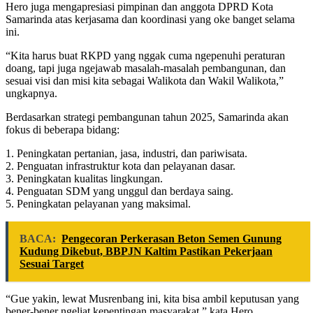
Hero juga mengapresiasi pimpinan dan anggota DPRD Kota
Samarinda atas kerjasama dan koordinasi yang oke banget selama
ini.
“Kita harus buat RKPD yang nggak cuma ngepenuhi peraturan
doang, tapi juga ngejawab masalah-masalah pembangunan, dan
sesuai visi dan misi kita sebagai Walikota dan Wakil Walikota,”
ungkapnya.
Berdasarkan strategi pembangunan tahun 2025, Samarinda akan
fokus di beberapa bidang:
1. Peningkatan pertanian, jasa, industri, dan pariwisata.
2. Penguatan infrastruktur kota dan pelayanan dasar.
3. Peningkatan kualitas lingkungan.
4. Penguatan SDM yang unggul dan berdaya saing.
5. Peningkatan pelayanan yang maksimal.
BACA:
Pengecoran Perkerasan Beton Semen Gunung
Kudung Dikebut, BBPJN Kaltim Pastikan Pekerjaan
Sesuai Target
“Gue yakin, lewat Musrenbang ini, kita bisa ambil keputusan yang
bener-bener ngeliat kepentingan masyarakat,” kata Hero.