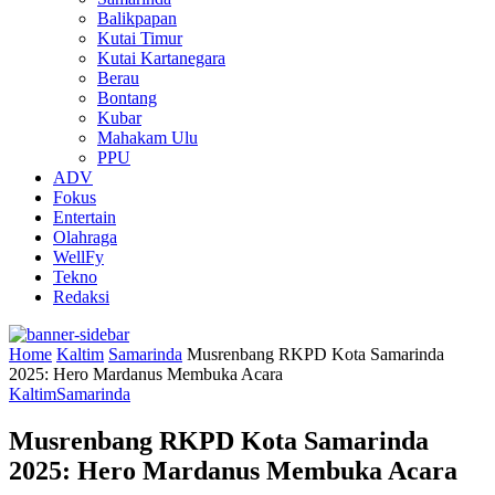
Balikpapan
Kutai Timur
Kutai Kartanegara
Berau
Bontang
Kubar
Mahakam Ulu
PPU
ADV
Fokus
Entertain
Olahraga
WellFy
Tekno
Redaksi
Home
Kaltim
Samarinda
Musrenbang RKPD Kota Samarinda
2025: Hero Mardanus Membuka Acara
Kaltim
Samarinda
Musrenbang RKPD Kota Samarinda
2025: Hero Mardanus Membuka Acara