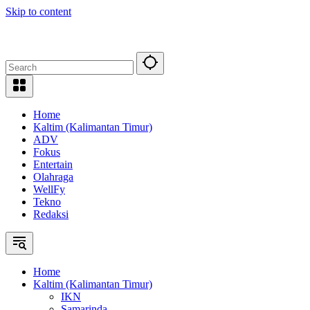
Skip to content
Home
Kaltim (Kalimantan Timur)
ADV
Fokus
Entertain
Olahraga
WellFy
Tekno
Redaksi
Home
Kaltim (Kalimantan Timur)
IKN
Samarinda