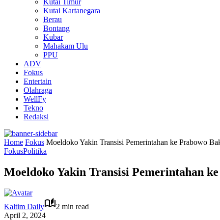
Kutai Timur
Kutai Kartanegara
Berau
Bontang
Kubar
Mahakam Ulu
PPU
ADV
Fokus
Entertain
Olahraga
WellFy
Tekno
Redaksi
Home
Fokus
Moeldoko Yakin Transisi Pemerintahan ke Prabowo Bak
Fokus
Politika
Moeldoko Yakin Transisi Pemerintahan k
Kaltim Daily
2 min read
April 2, 2024