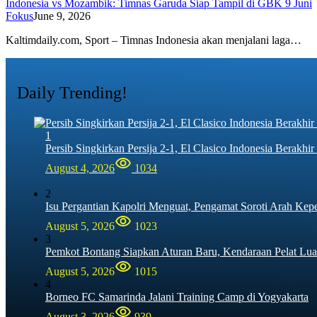
Indonesia vs Mozambik: Timnas Garuda Siap Tampil di GBK 9 Juni
Fokus
June 9, 2026
Kaltimdaily.com, Sport – Timnas Indonesia akan menjalani laga…
Daily Trending!
1
Persib Singkirkan Persija 2-1, El Clasico Indonesia Berak
August 4, 2026
1034
2
Isu Pergantian Kapolri Menguat, Pengamat Soroti Arah Kep
August 5, 2026
1023
3
Pemkot Bontang Siapkan Aturan Baru, Kendaraan Pelat Lua
August 5, 2026
1015
4
Borneo FC Samarinda Jalani Training Camp di Yogyakarta
August 3, 2026
939