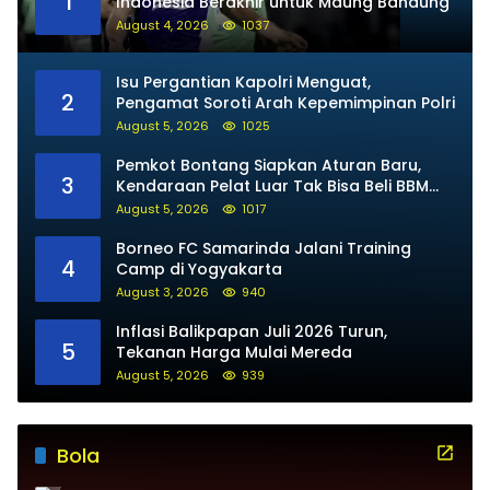
1
Indonesia Berakhir untuk Maung Bandung
August 4, 2026
1037
Isu Pergantian Kapolri Menguat,
2
Pengamat Soroti Arah Kepemimpinan Polri
August 5, 2026
1025
Pemkot Bontang Siapkan Aturan Baru,
3
Kendaraan Pelat Luar Tak Bisa Beli BBM
Subsidi
August 5, 2026
1017
Borneo FC Samarinda Jalani Training
4
Camp di Yogyakarta
August 3, 2026
940
Inflasi Balikpapan Juli 2026 Turun,
5
Tekanan Harga Mulai Mereda
August 5, 2026
939
Bola