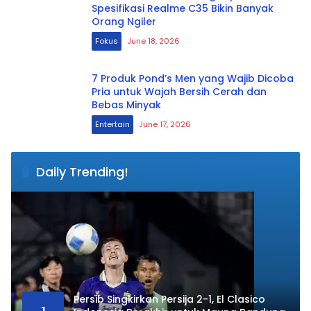
Spesifikasi Realme C35 Bikin Banyak
Orang Ngiler
Fokus
June 18, 2026
7 Produk Pond’s Men yang Wajib Dicoba
Pria untuk Wajah Bersih Cerah dan
Bebas Minyak
Entertain
June 17, 2026
Daily Trending!
Persib Singkirkan Persija 2-1, El Clasico