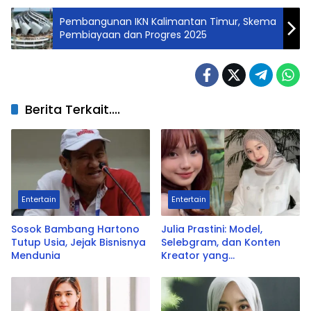
Pembangunan IKN Kalimantan Timur, Skema
Pembiayaan dan Progres 2025
Berita Terkait....
Entertain
Entertain
Sosok Bambang Hartono
Julia Prastini: Model,
Tutup Usia, Jejak Bisnisnya
Selebgram, dan Konten
Mendunia
Kreator yang
Menginspirasi