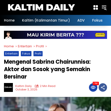
Skip
to
content
Home
Kaltim (Kalimantan Timur)
ADV
Fokus
Home
Entertain
Profil
Entertain
Fokus
Profil
Mengenal Sabrina Chairunnisa:
Aktor dan Sosok yang Semakin
Bersinar
1780
Kaltim Daily
2 Min Read
October 3, 2025