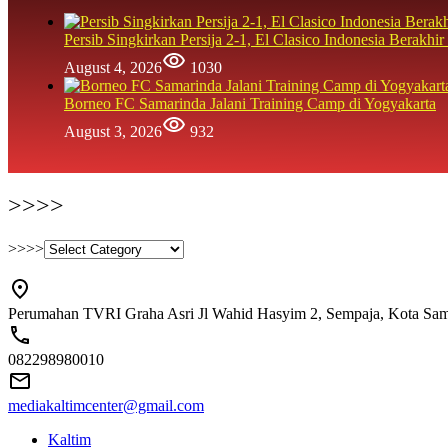
Persib Singkirkan Persija 2-1, El Clasico Indonesia Berak
August 4, 2026
1030
Borneo FC Samarinda Jalani Training Camp di Yogyakarta
August 3, 2026
932
>>>>
>>>>
Perumahan TVRI Graha Asri Jl Wahid Hasyim 2, Sempaja, Kota Sam
082298980010
mediakaltimcenter@gmail.com
Kaltim