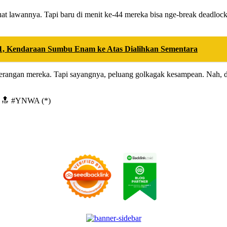
t lawannya. Tapi baru di menit ke-44 mereka bisa nge-break deadlock
1, Kendaraan Sumbu Enam ke Atas Dialihkan Sementara
erangan mereka. Tapi sayangnya, peluang golkagak kesampean. Nah, di
! 🔥🔝 #YNWA (*)