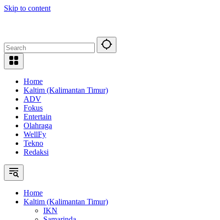
Skip to content
Home
Kaltim (Kalimantan Timur)
ADV
Fokus
Entertain
Olahraga
WellFy
Tekno
Redaksi
Home
Kaltim (Kalimantan Timur)
IKN
Samarinda