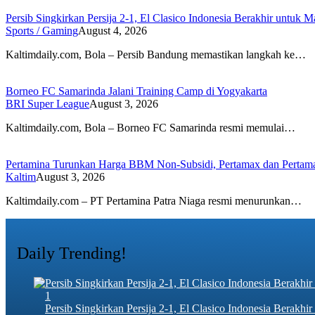
Persib Singkirkan Persija 2-1, El Clasico Indonesia Berakhir untuk
Sports / Gaming
August 4, 2026
Kaltimdaily.com, Bola – Persib Bandung memastikan langkah ke…
Borneo FC Samarinda Jalani Training Camp di Yogyakarta
BRI Super League
August 3, 2026
Kaltimdaily.com, Bola – Borneo FC Samarinda resmi memulai…
Pertamina Turunkan Harga BBM Non-Subsidi, Pertamax dan Pertam
Kaltim
August 3, 2026
Kaltimdaily.com – PT Pertamina Patra Niaga resmi menurunkan…
Daily Trending!
1
Persib Singkirkan Persija 2-1, El Clasico Indonesia Berak