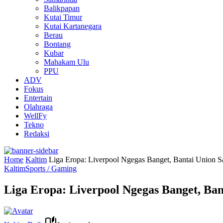
Balikpapan
Kutai Timur
Kutai Kartanegara
Berau
Bontang
Kubar
Mahakam Ulu
PPU
ADV
Fokus
Entertain
Olahraga
WellFy
Tekno
Redaksi
Home
Kaltim
Liga Eropa: Liverpool Ngegas Banget, Bantai Union Sa
Kaltim
Sports / Gaming
Liga Eropa: Liverpool Ngegas Banget, Bant