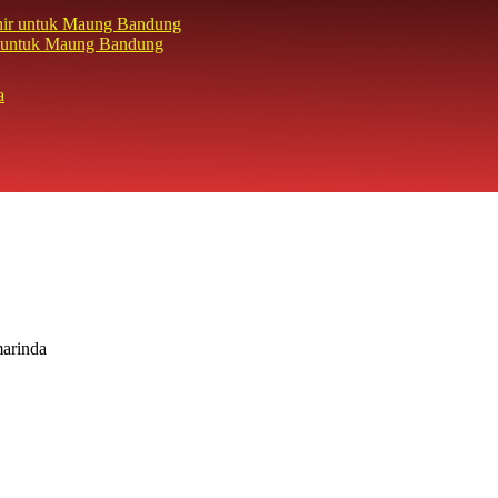
hir untuk Maung Bandung
arinda