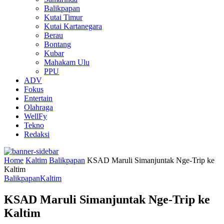
Balikpapan
Kutai Timur
Kutai Kartanegara
Berau
Bontang
Kubar
Mahakam Ulu
PPU
ADV
Fokus
Entertain
Olahraga
WellFy
Tekno
Redaksi
Home
Kaltim
Balikpapan
KSAD Maruli Simanjuntak Nge-Trip ke
Kaltim
Balikpapan
Kaltim
KSAD Maruli Simanjuntak Nge-Trip ke
Kaltim