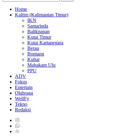
Home
Kaltim (Kalimantan Timur)
IKN
Samarinda
Balikpapan
Kutai Timur
Kutai Kartanegara
Berau
Bontang
Kubar
Mahakam Ulu
PPU
ADV
Fokus
Entertain
Olahraga
WellFy
Tekno
Redaksi