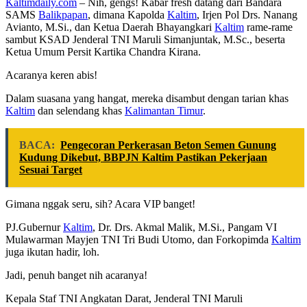
Kaltimdaily.com
– Nih, gengs! Kabar fresh datang dari Bandara
SAMS
Balikpapan
, dimana Kapolda
Kaltim
, Irjen Pol Drs. Nanang
Avianto, M.Si., dan Ketua Daerah Bhayangkari
Kaltim
rame-rame
sambut KSAD Jenderal TNI Maruli Simanjuntak, M.Sc., beserta
Ketua Umum Persit Kartika Chandra Kirana.
Acaranya keren abis!
Dalam suasana yang hangat, mereka disambut dengan tarian khas
Kaltim
dan selendang khas
Kalimantan Timur
.
BACA:
Pengecoran Perkerasan Beton Semen Gunung
Kudung Dikebut, BBPJN Kaltim Pastikan Pekerjaan
Sesuai Target
Gimana nggak seru, sih? Acara VIP banget!
PJ.Gubernur
Kaltim
, Dr. Drs. Akmal Malik, M.Si., Pangam VI
Mulawarman Mayjen TNI Tri Budi Utomo, dan Forkopimda
Kaltim
juga ikutan hadir, loh.
Jadi, penuh banget nih acaranya!
Kepala Staf TNI Angkatan Darat, Jenderal TNI Maruli