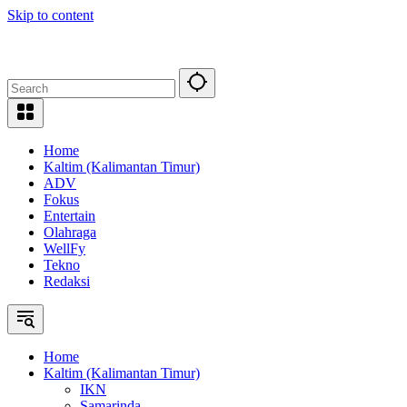
Skip to content
Home
Kaltim (Kalimantan Timur)
ADV
Fokus
Entertain
Olahraga
WellFy
Tekno
Redaksi
Home
Kaltim (Kalimantan Timur)
IKN
Samarinda