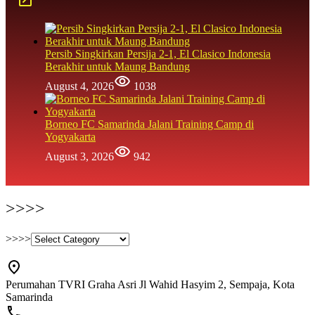
Persib Singkirkan Persija 2-1, El Clasico Indonesia
Berakhir untuk Maung Bandung
August 4, 2026
1038
Borneo FC Samarinda Jalani Training Camp di
Yogyakarta
August 3, 2026
942
>>>>
>>>>
Perumahan TVRI Graha Asri Jl Wahid Hasyim 2, Sempaja, Kota
Samarinda