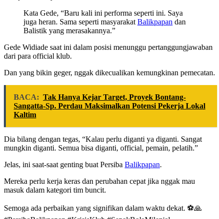
Kata Gede, “Baru kali ini performa seperti ini. Saya
juga heran. Sama seperti masyarakat
Balikpapan
dan
Balistik yang merasakannya.”
Gede Widiade saat ini dalam posisi menunggu pertanggungjawaban
dari para official klub.
Dan yang bikin geger, nggak dikecualikan kemungkinan pemecatan.
BACA:
Tak Hanya Kejar Target, Proyek Bontang-
Sangatta-Sp. Perdau Maksimalkan Potensi Pekerja Lokal
Kaltim
Dia bilang dengan tegas, “Kalau perlu diganti ya diganti. Sangat
mungkin diganti. Semua bisa diganti, official, pemain, pelatih.”
Jelas, ini saat-saat genting buat Persiba
Balikpapan
.
Mereka perlu kerja keras dan perubahan cepat jika nggak mau
masuk dalam kategori tim buncit.
Semoga ada perbaikan yang signifikan dalam waktu dekat. ⚽🙏