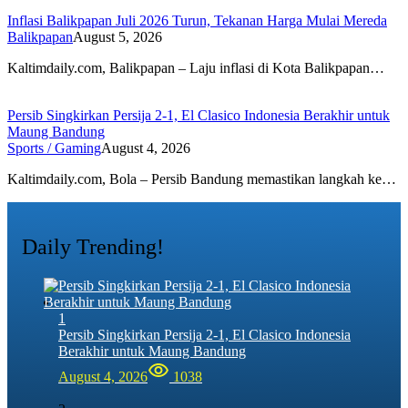
Inflasi Balikpapan Juli 2026 Turun, Tekanan Harga Mulai Mereda
Balikpapan
August 5, 2026
Kaltimdaily.com, Balikpapan – Laju inflasi di Kota Balikpapan…
Persib Singkirkan Persija 2-1, El Clasico Indonesia Berakhir untuk
Maung Bandung
Sports / Gaming
August 4, 2026
Kaltimdaily.com, Bola – Persib Bandung memastikan langkah ke…
Daily Trending!
1
Persib Singkirkan Persija 2-1, El Clasico Indonesia
Berakhir untuk Maung Bandung
August 4, 2026
1038