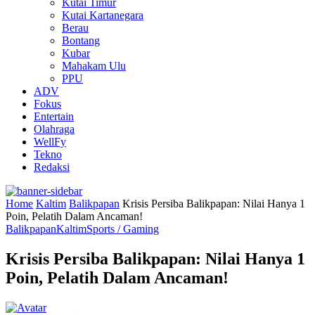
Kutai Timur
Kutai Kartanegara
Berau
Bontang
Kubar
Mahakam Ulu
PPU
ADV
Fokus
Entertain
Olahraga
WellFy
Tekno
Redaksi
Home
Kaltim
Balikpapan
Krisis Persiba Balikpapan: Nilai Hanya 1
Poin, Pelatih Dalam Ancaman!
Balikpapan
Kaltim
Sports / Gaming
Krisis Persiba Balikpapan: Nilai Hanya 1
Poin, Pelatih Dalam Ancaman!