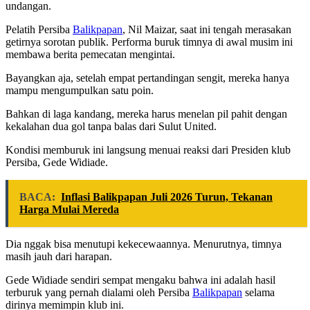
undangan.
Pelatih Persiba
Balikpapan
, Nil Maizar, saat ini tengah merasakan
getirnya sorotan publik. Performa buruk timnya di awal musim ini
membawa berita pemecatan mengintai.
Bayangkan aja, setelah empat pertandingan sengit, mereka hanya
mampu mengumpulkan satu poin.
Bahkan di laga kandang, mereka harus menelan pil pahit dengan
kekalahan dua gol tanpa balas dari Sulut United.
Kondisi memburuk ini langsung menuai reaksi dari Presiden klub
Persiba, Gede Widiade.
BACA:
Inflasi Balikpapan Juli 2026 Turun, Tekanan
Harga Mulai Mereda
Dia nggak bisa menutupi kekecewaannya. Menurutnya, timnya
masih jauh dari harapan.
Gede Widiade sendiri sempat mengaku bahwa ini adalah hasil
terburuk yang pernah dialami oleh Persiba
Balikpapan
selama
dirinya memimpin klub ini.