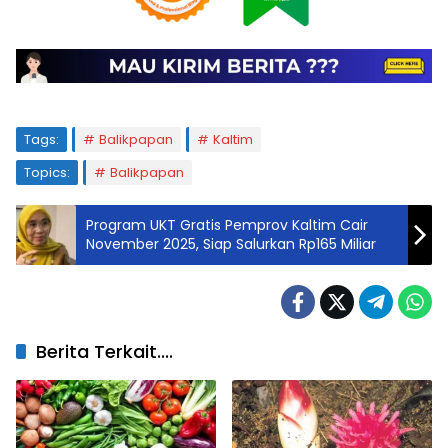
Tags:
Balikpapan
Kaltim
Topics:
Balikpapan
Program UKT Gratis Pemprov Kaltim Cair
November 2025, Siap Salurkan Rp165 Miliar
Berita Terkait....