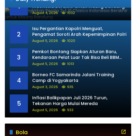
Persib Singkirkan Persija 2-1, El Clasico
1
Indonesia Berakhir untuk Maung Bandung
August 4, 2026
1032
Isu Pergantian Kapolri Menguat,
2
Pengamat Soroti Arah Kepemimpinan Polri
August 5, 2026
1020
Pemkot Bontang Siapkan Aturan Baru,
3
Kendaraan Pelat Luar Tak Bisa Beli BBM
Subsidi
August 5, 2026
1013
Borneo FC Samarinda Jalani Training
4
Camp di Yogyakarta
August 3, 2026
935
Inflasi Balikpapan Juli 2026 Turun,
5
Tekanan Harga Mulai Mereda
August 5, 2026
933
Bola