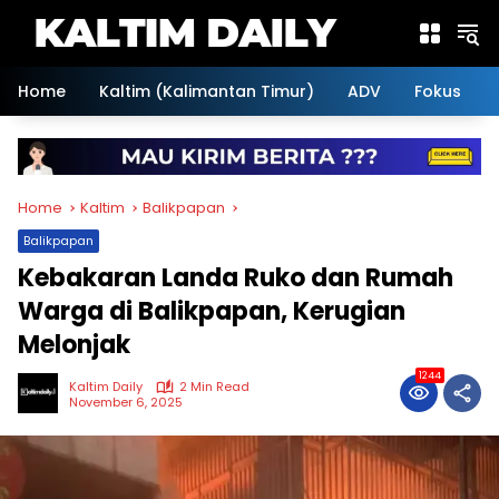
Skip
to
content
Home
Kaltim (Kalimantan Timur)
ADV
Fokus
Home
Kaltim
Balikpapan
Balikpapan
Kebakaran Landa Ruko dan Rumah
Warga di Balikpapan, Kerugian
Melonjak
1244
Kaltim Daily
2 Min Read
November 6, 2025