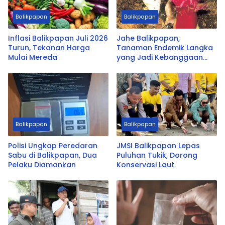
Balikpapan
Balikpapan
Inflasi Balikpapan Juli 2026
Jahe Balikpapan,
Turun, Tekanan Harga
Tanaman Endemik Langka
Mulai Mereda
yang Jadi Kebanggaan
Kota
Balikpapan
Balikpapan
Polisi Ungkap Peredaran
JMSI Balikpapan Lepas
Sabu di Balikpapan, Dua
Puluhan Tukik, Dorong
Pelaku Diamankan
Konservasi Laut