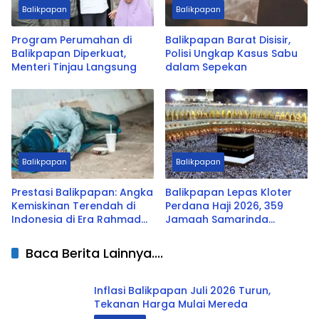
Balikpapan
Balikpapan
Program Perumahan di
Balikpapan Barat Disisir,
Balikpapan Diperkuat,
Polisi Ungkap Kasus Sabu
Menteri Tinjau Langsung
dalam Sepekan
Balikpapan
Balikpapan
Prestasi Balikpapan: Angka
Balikpapan Lepas Kloter
Kemiskinan Terendah di
Perdana Haji 2026, 359
Indonesia di Era Rahmad
Jamaah Samarinda
Mas’ud
Terbang ke Madinah
Baca Berita Lainnya....
Inflasi Balikpapan Juli 2026 Turun,
Tekanan Harga Mulai Mereda