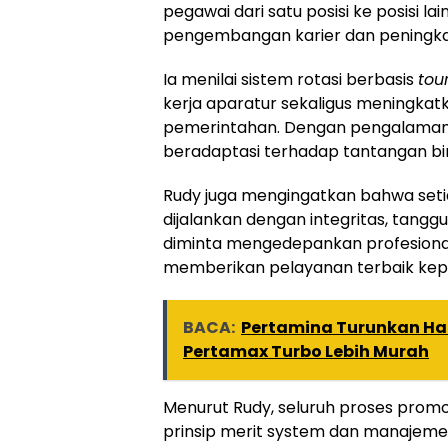
pegawai dari satu posisi ke posisi la
pengembangan karier dan peningka
Ia menilai sistem rotasi berbasis
tou
kerja aparatur sekaligus meningkat
pemerintahan. Dengan pengalaman
beradaptasi terhadap tantangan bi
Rudy juga mengingatkan bahwa set
dijalankan dengan integritas, tanggu
diminta mengedepankan profesiona
memberikan pelayanan terbaik ke
BACA:
Pertamina Turunkan Ha
Pertamax Turbo Lebih Murah
Menurut Rudy, seluruh proses promo
prinsip merit system dan manajeme