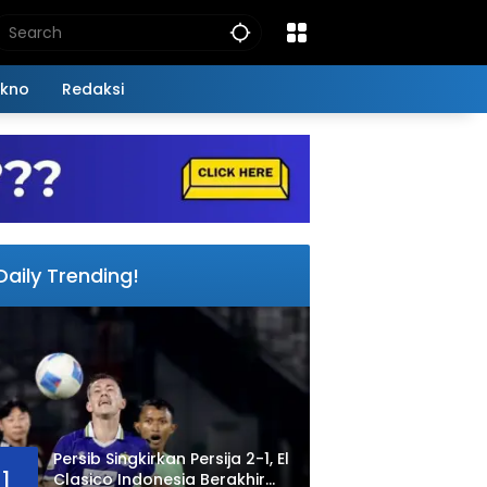
kno
Redaksi
Daily Trending!
Persib Singkirkan Persija 2-1, El
1
Clasico Indonesia Berakhir