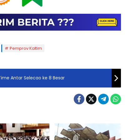
Pemprov Kaltim
y Time Antar Selecao ke 8 Besar