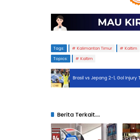
Tags:
Kalimantan Timur
Kaltim
Topics:
Kaltim
Brasil vs Jepang 2-1, Gol Injur
Berita Terkait....