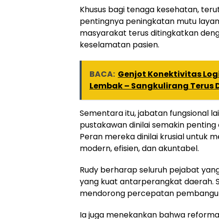
Khusus bagi tenaga kesehatan, ter
pentingnya peningkatan mutu laya
masyarakat terus ditingkatkan den
keselamatan pasien.
BACA:
Genjot Konektivitas Log
Lembak – Sangkulirang Terus 
Sementara itu, jabatan fungsional la
pustakawan dinilai semakin penting 
Peran mereka dinilai krusial untuk
modern, efisien, dan akuntabel.
Rudy berharap seluruh pejabat yan
yang kuat antarperangkat daerah. Sin
mendorong percepatan pembangu
Ia juga menekankan bahwa reformas