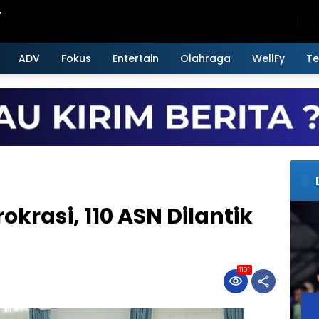
Sunday, August 9, 2026
ADV
Fokus
Entertain
Olahraga
WellFy
Te
krasi, 110 ASN Dilantik
1101