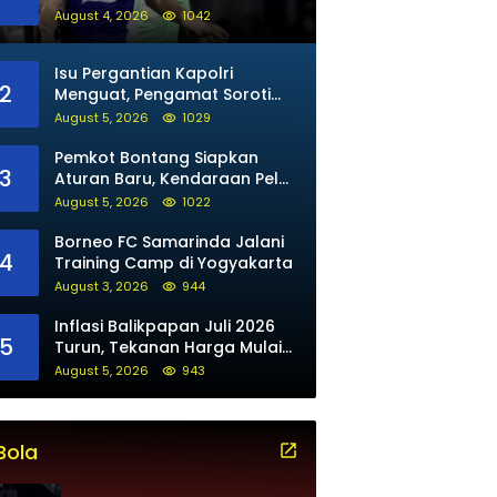
untuk Maung Bandung
August 4, 2026
1042
Isu Pergantian Kapolri
2
Menguat, Pengamat Soroti
Arah Kepemimpinan Polri
August 5, 2026
1029
Pemkot Bontang Siapkan
3
Aturan Baru, Kendaraan Pelat
Luar Tak Bisa Beli BBM Subsidi
August 5, 2026
1022
Borneo FC Samarinda Jalani
4
Training Camp di Yogyakarta
August 3, 2026
944
Inflasi Balikpapan Juli 2026
5
Turun, Tekanan Harga Mulai
Mereda
August 5, 2026
943
Bola