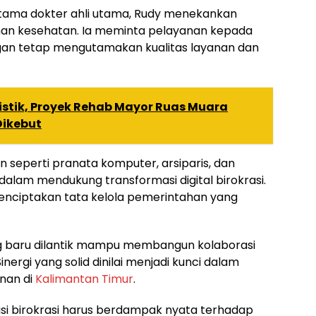
utama dokter ahli utama, Rudy menekankan
nan kesehatan. Ia meminta pelayanan kepada
gan tetap mengutamakan kualitas layanan dan
istik, Proyek Rehab Mayor Ruas Muara
Dikebut
in seperti pranata komputer, arsiparis, dan
dalam mendukung transformasi digital birokrasi.
 menciptakan tata kelola pemerintahan yang
g baru dilantik mampu membangun kolaborasi
ergi yang solid dinilai menjadi kunci dalam
nan di
Kalimantan Timur
.
i birokrasi harus berdampak nyata terhadap