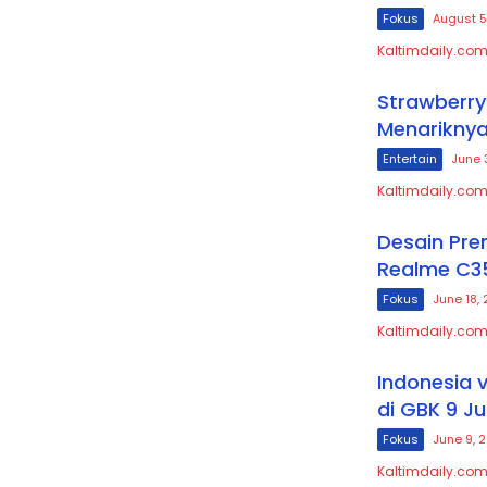
Fokus
August 5
Kaltimdaily.com
Strawberry 
Menarikny
Entertain
June 
Kaltimdaily.com
Desain Prem
Realme C35
Fokus
June 18,
Kaltimdaily.com
Indonesia 
di GBK 9 Ju
Fokus
June 9, 
Kaltimdaily.com