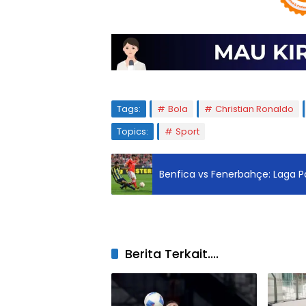
Tags:
Bola
Christian Ronaldo
Topics:
Sport
Benfica vs Fenerbahçe: Laga 
Berita Terkait....