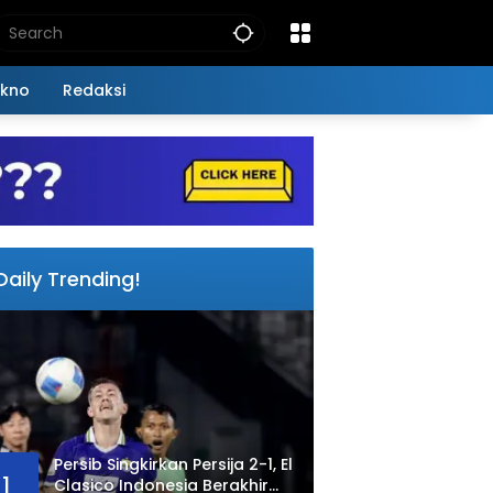
kno
Redaksi
Daily Trending!
Persib Singkirkan Persija 2-1, El
1
Clasico Indonesia Berakhir