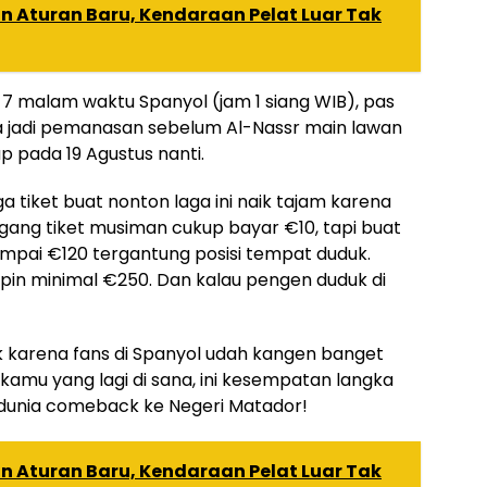
 Aturan Baru, Kendaraan Pelat Luar Tak
 7 malam waktu Spanyol (jam 1 siang WIB), pas
uga jadi pemanasan sebelum Al-Nassr main lawan
up pada 19 Agustus nanti.
a tiket buat nonton laga ini naik tajam karena
gang tiket musiman cukup bayar €10, tapi buat
ampai €120 tergantung posisi tempat duduk.
iapin minimal €250. Dan kalau pengen duduk di
ak karena fans di Spanyol udah kangen banget
 kamu yang lagi di sana, ini kesempatan langka
a dunia comeback ke Negeri Matador!
 Aturan Baru, Kendaraan Pelat Luar Tak