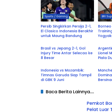
Sports / Gaming
BRI Su
Persib Singkirkan Persija 2-1,
Borneo
El Clasico Indonesia Berakhir
Trainin
untuk Maung Bandung
Yogyak
Sports / Gaming
Sports
Brasil vs Jepang 2-1, Gol
Argenti
Injury Time Antar Selecao ke
Lionel 
8 Besar
Piala D
Fokus
Sports
Indonesia vs Mozambik:
Manche
Timnas Garuda Siap Tampil
Domina
di GBK 9 Juni
Bersina
Baca Berita Lainnya....
Pemkot Bon
Pelat Luar 