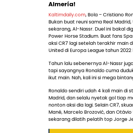
Almería!
Kaltimdaily.com
, Bola – Cristiano Ro
Bukan buat reuni sama Real Madrid,
sekarang, Al-Nassr. Duel ini bakal di
Power Horse Stadium. Buat fans Span
aksi CR7 lagi setelah terakhir main
United di Europa League tahun 2022 l
Tahun lalu sebenernya Al-Nassr juga
tapi sayangnya Ronaldo cuma duduk 
ikut main. Nah, kali ini si mega bint
Ronaldo sendiri udah 4 kali main di
Madrid, dan selalu nyetak gol tiap m
nonton aksi dia lagi. Selain CR7, s
Mané, Marcelo Brozović, dan Otávio 
sekarang dilatih pelatih top Jorge J