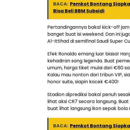
BACA:
Pemkot Bontang Siapkan
Bisa Beli BBM Subsidi
Pertandingannya bakal kick-off jam
banget buat isi weekend. Dan ini j
Al-Ittihad di semifinal Saudi Super C
Efek Ronaldo emang luar biasa! Harg
kehadiran sang legenda. Buat peme
umum, harga tiket mulai dari €60 s
Kalau mau nonton dari tribun VIP, s
honor suite, siapin kocek €400!
Stadion diprediksi bakal penuh ses
lihat aksi CR7 secara langsung. Buat
buat lihat langsung ikon sepak bol
BACA:
Pemkot Bontang Siapkan