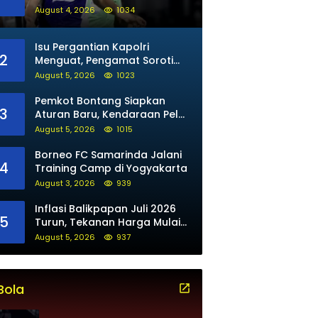
untuk Maung Bandung
August 4, 2026
1034
Isu Pergantian Kapolri
2
Menguat, Pengamat Soroti
Arah Kepemimpinan Polri
August 5, 2026
1023
Pemkot Bontang Siapkan
3
Aturan Baru, Kendaraan Pelat
Luar Tak Bisa Beli BBM Subsidi
August 5, 2026
1015
Borneo FC Samarinda Jalani
4
Training Camp di Yogyakarta
August 3, 2026
939
Inflasi Balikpapan Juli 2026
5
Turun, Tekanan Harga Mulai
Mereda
August 5, 2026
937
Bola