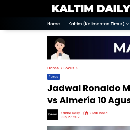
Skip
to
content
Home
Kaltim (Kalimantan Timur)
Home
Fokus
Fokus
Jadwal Ronaldo Ma
vs Almería 10 Agu
Kaltim Daily
2 Min Read
July 27, 2025