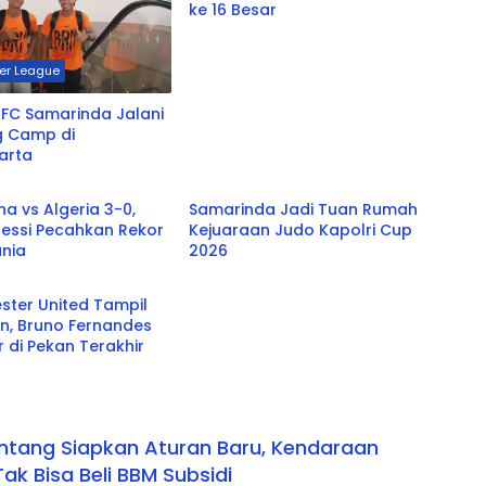
ke 16 Besar
per League
 FC Samarinda Jalani
g Camp di
arta
 / Gaming
Samarinda
na vs Algeria 3-0,
Samarinda Jadi Tuan Rumah
Messi Pecahkan Rekor
Kejuaraan Judo Kapolri Cup
unia
2026
 / Gaming
ster United Tampil
n, Bruno Fernandes
r di Pekan Terakhir
tang Siapkan Aturan Baru, Kendaraan
Tak Bisa Beli BBM Subsidi