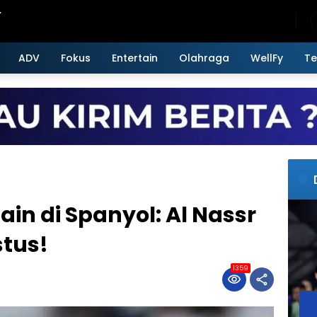
Friday, August 7, 2026
ADV
Fokus
Entertain
Olahraga
WellFy
Te
in di Spanyol: Al Nassr
stus!
1359