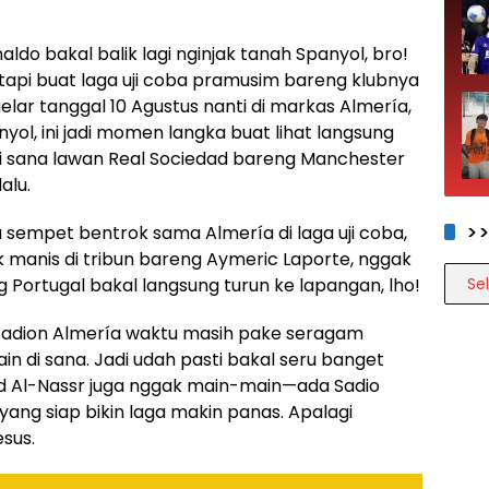
naldo bakal balik lagi nginjak tanah Spanyol, bro!
 tapi buat laga uji coba pramusim bareng klubnya
gelar tanggal 10 Agustus nanti di markas Almería,
yol, ini jadi momen langka buat lihat langsung
 di sana lawan Real Sociedad bareng Manchester
alu.
>
 sempet bentrok sama Almería di laga uji coba,
manis di tribun bareng Aymeric Laporte, nggak
>>>>
ang Portugal bakal langsung turun ke lapangan, lho!
 stadion Almería waktu masih pake seragam
ain di sana. Jadi udah pasti bakal seru banget
kuad Al-Nassr juga nggak main-main—ada Sadio
yang siap bikin laga makin panas. Apalagi
esus.