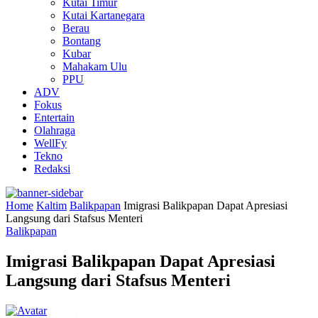
Kutai Timur
Kutai Kartanegara
Berau
Bontang
Kubar
Mahakam Ulu
PPU
ADV
Fokus
Entertain
Olahraga
WellFy
Tekno
Redaksi
Home
Kaltim
Balikpapan
Imigrasi Balikpapan Dapat Apresiasi
Langsung dari Stafsus Menteri
Balikpapan
Imigrasi Balikpapan Dapat Apresiasi
Langsung dari Stafsus Menteri