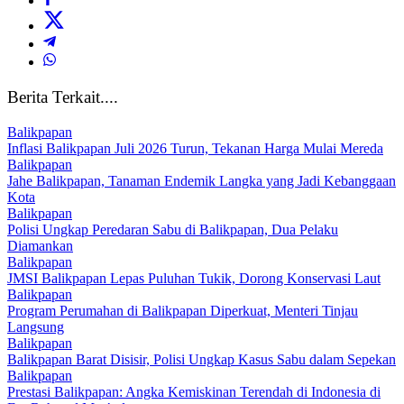
Berita Terkait....
Balikpapan
Inflasi Balikpapan Juli 2026 Turun, Tekanan Harga Mulai Mereda
Balikpapan
Jahe Balikpapan, Tanaman Endemik Langka yang Jadi Kebanggaan
Kota
Balikpapan
Polisi Ungkap Peredaran Sabu di Balikpapan, Dua Pelaku
Diamankan
Balikpapan
JMSI Balikpapan Lepas Puluhan Tukik, Dorong Konservasi Laut
Balikpapan
Program Perumahan di Balikpapan Diperkuat, Menteri Tinjau
Langsung
Balikpapan
Balikpapan Barat Disisir, Polisi Ungkap Kasus Sabu dalam Sepekan
Balikpapan
Prestasi Balikpapan: Angka Kemiskinan Terendah di Indonesia di