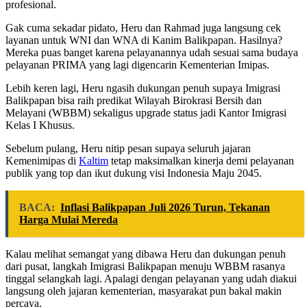
profesional.
Gak cuma sekadar pidato, Heru dan Rahmad juga langsung cek
layanan untuk WNI dan WNA di Kanim Balikpapan. Hasilnya?
Mereka puas banget karena pelayanannya udah sesuai sama budaya
pelayanan PRIMA yang lagi digencarin Kementerian Imipas.
Lebih keren lagi, Heru ngasih dukungan penuh supaya Imigrasi
Balikpapan bisa raih predikat Wilayah Birokrasi Bersih dan
Melayani (WBBM) sekaligus upgrade status jadi Kantor Imigrasi
Kelas I Khusus.
Sebelum pulang, Heru nitip pesan supaya seluruh jajaran
Kemenimipas di
Kaltim
tetap maksimalkan kinerja demi pelayanan
publik yang top dan ikut dukung visi Indonesia Maju 2045.
BACA:
Inflasi Balikpapan Juli 2026 Turun, Tekanan
Harga Mulai Mereda
Kalau melihat semangat yang dibawa Heru dan dukungan penuh
dari pusat, langkah Imigrasi Balikpapan menuju WBBM rasanya
tinggal selangkah lagi. Apalagi dengan pelayanan yang udah diakui
langsung oleh jajaran kementerian, masyarakat pun bakal makin
percaya.