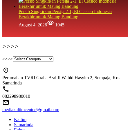
Persib Singkirkan Persija 2-1, El Clasico Indonesia
Berakhir untuk Maung Bandung
August 4, 2026
1045
>>>>
>>>>
Perumahan TVRI Graha Asri Jl Wahid Hasyim 2, Sempaja, Kota
Samarinda
082298980010
mediakaltimcenter@gmail.com
Kaltim
Samarinda
Fokus