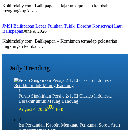
Kaltimdaily.com, Balikpapan – Jajaran kepolisian kembali
mengungkap kasus…
JMSI Balikpapan Lepas Puluhan Tukik, Dorong Konservasi Laut
Balikpapan
June 9, 2026
Kaltimdaily.com, Balikpapan – Komitmen terhadap pelestarian
lingkungan kembali…
Daily Trending!
1
Persib Singkirkan Persija 2-1, El Clasico Indonesia
Berakhir untuk Maung Bandung
August 4, 2026
1045
2
Isu Pergantian Kapolri Menguat, Pengamat Soroti Arah