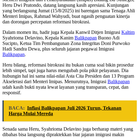
Heru Dwi Pratondo, datang langsung kasih apresiasi. Kunjungan
yang berlangsung Jumat (15/8/2025) ini barengan sama Tenaga Ahli
Menteri Imipas, Rahmad Wahyudi, buat ngasih penguatan kinerja
dan dorongan percepatan reformasi birokrasi.
Dalam momen itu, hadir juga Kepala Kanwil Ditjen Imigrasi
Kaltim
Syahrioma Delavino, Kepala Kanim
Balikpapan
Buono Adi
Sucipto, Ketua Tim Pembangunan Zona Integritas Doni Purwoko
Hadi Sandra Dewa, plus seluruh jajaran pegawai Imigrasi
Balikpapan
.
Heru bilang, reformasi birokrasi itu bukan cuma soal bikin prosedur
lebih simpel, tapi juga harus mengubah pola pikir pelayanan. Dia
hubungin hal ini sama nilai-nilai Asta Cita Presiden dan 13 Program
Akselerasi dari Menteri Imipas. Menurutnya, Imigrasi
Balikpapan
udah kasih bukti nyata lewat layanan yang transparan, cepat, dan
responsif.
BACA:
Inflasi Balikpapan Juli 2026 Turun, Tekanan
Harga Mulai Mereda
Senada sama Heru, Syahrioma Delavino juga berharap materi yang
dibahas bisa langsung dipraktekkan biar jajaran imigrasi makin