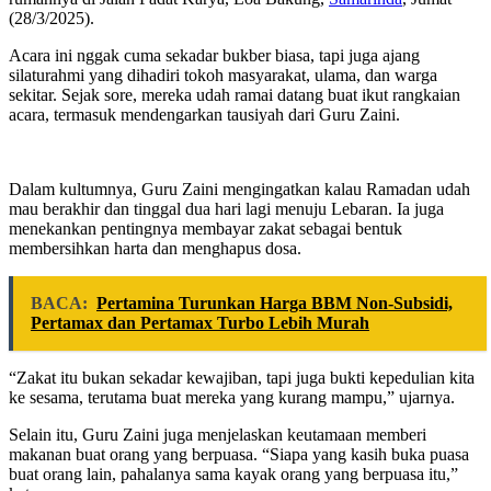
(28/3/2025).
Acara ini nggak cuma sekadar bukber biasa, tapi juga ajang
silaturahmi yang dihadiri tokoh masyarakat, ulama, dan warga
sekitar. Sejak sore, mereka udah ramai datang buat ikut rangkaian
acara, termasuk mendengarkan tausiyah dari Guru Zaini.
Dalam kultumnya, Guru Zaini mengingatkan kalau Ramadan udah
mau berakhir dan tinggal dua hari lagi menuju Lebaran. Ia juga
menekankan pentingnya membayar zakat sebagai bentuk
membersihkan harta dan menghapus dosa.
BACA:
Pertamina Turunkan Harga BBM Non-Subsidi,
Pertamax dan Pertamax Turbo Lebih Murah
“Zakat itu bukan sekadar kewajiban, tapi juga bukti kepedulian kita
ke sesama, terutama buat mereka yang kurang mampu,” ujarnya.
Selain itu, Guru Zaini juga menjelaskan keutamaan memberi
makanan buat orang yang berpuasa. “Siapa yang kasih buka puasa
buat orang lain, pahalanya sama kayak orang yang berpuasa itu,”