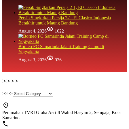
Persib Singkirkan Persija 2-1, El Clasico Indonesia
Berakhir untuk Maung Bandung
August 4, 2026
1022
Borneo FC Samarinda Jalani Training Camp di
Yogyakarta
August 3, 2026
926
>>>>
>>>>
Perumahan TVRI Graha Asri Jl Wahid Hasyim 2, Sempaja, Kota
Samarinda