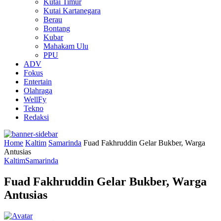
Kutai Timur
Kutai Kartanegara
Berau
Bontang
Kubar
Mahakam Ulu
PPU
ADV
Fokus
Entertain
Olahraga
WellFy
Tekno
Redaksi
Home
Kaltim
Samarinda
Fuad Fakhruddin Gelar Bukber, Warga
Antusias
Kaltim
Samarinda
Fuad Fakhruddin Gelar Bukber, Warga
Antusias