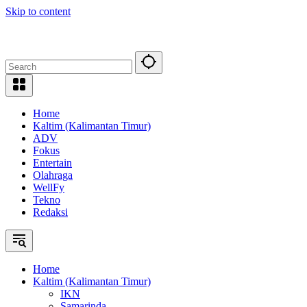
Skip to content
Home
Kaltim (Kalimantan Timur)
ADV
Fokus
Entertain
Olahraga
WellFy
Tekno
Redaksi
Home
Kaltim (Kalimantan Timur)
IKN
Samarinda