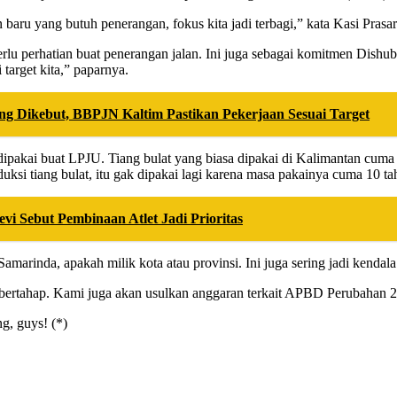
n baru yang butuh penerangan, fokus kita jadi terbagi,” kata Kasi Pras
rlu perhatian buat penerangan jalan. Ini juga sebagai komitmen Dishu
 target kita,” paparnya.
 Dikebut, BBPJN Kaltim Pastikan Pekerjaan Sesuai Target
g dipakai buat LPJU. Tiang bulat yang biasa dipakai di Kalimantan cum
ksi tiang bulat, itu gak dipakai lagi karena masa pakainya cuma 10 t
vi Sebut Pembinaan Atlet Jadi Prioritas
marinda, apakah milik kota atau provinsi. Ini juga sering jadi kendala
 bertahap. Kami juga akan usulkan anggaran terkait APBD Perubahan 2
g, guys! (*)