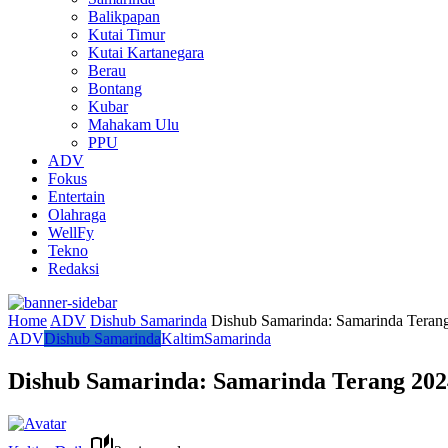
Balikpapan
Kutai Timur
Kutai Kartanegara
Berau
Bontang
Kubar
Mahakam Ulu
PPU
ADV
Fokus
Entertain
Olahraga
WellFy
Tekno
Redaksi
Home
ADV
Dishub Samarinda
Dishub Samarinda: Samarinda Teran
ADV
Dishub Samarinda
Kaltim
Samarinda
Dishub Samarinda: Samarinda Terang 202