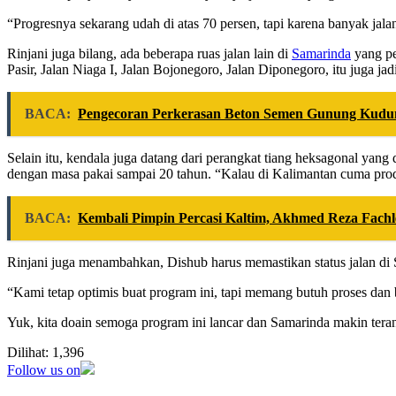
“Progresnya sekarang udah di atas 70 persen, tapi karena banyak jala
Rinjani juga bilang, ada beberapa ruas jalan lain di
Samarinda
yang pe
Pasir, Jalan Niaga I, Jalan Bojonegoro, Jalan Diponegoro, itu juga jadi
BACA:
Pengecoran Perkerasan Beton Semen Gunung Kudung
Selain itu, kendala juga datang dari perangkat tiang heksagonal yan
dengan masa pakai sampai 20 tahun. “Kalau di Kalimantan cuma produ
BACA:
Kembali Pimpin Percasi Kaltim, Akhmed Reza Fachle
Rinjani juga menambahkan, Dishub harus memastikan status jalan di Sa
“Kami tetap optimis buat program ini, tapi memang butuh proses dan
Yuk, kita doain semoga program ini lancar dan Samarinda makin teran
Dilihat:
1,396
Follow us on