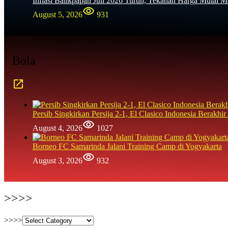
Inflasi Balikpapan Juli 2026 Turun, Tekanan Harga Mulai M
August 5, 2026
931
Bola
Persib Singkirkan Persija 2-1, El Clasico Indonesia Berak
August 4, 2026
1027
Borneo FC Samarinda Jalani Training Camp di Yogyakarta
August 3, 2026
932
>>>>
>>>>