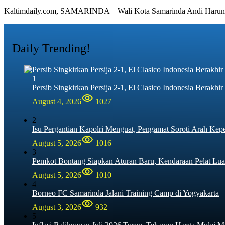
Kaltimdaily.com, SAMARINDA – Wali Kota Samarinda Andi Har
Daily Trending!
1
Persib Singkirkan Persija 2-1, El Clasico Indonesia Berak
August 4, 2026
1027
2
Isu Pergantian Kapolri Menguat, Pengamat Soroti Arah Kep
August 5, 2026
1016
3
Pemkot Bontang Siapkan Aturan Baru, Kendaraan Pelat Lua
August 5, 2026
1010
4
Borneo FC Samarinda Jalani Training Camp di Yogyakarta
August 3, 2026
932
5