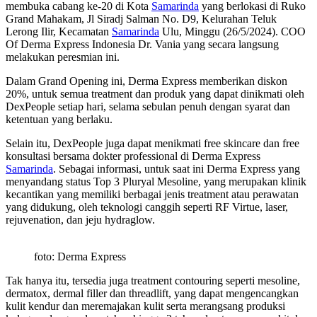
membuka cabang ke-20 di Kota
Samarinda
yang berlokasi di Ruko
Grand Mahakam, Jl Siradj Salman No. D9, Kelurahan Teluk
Lerong Ilir, Kecamatan
Samarinda
Ulu, Minggu (26/5/2024). COO
Of Derma Express Indonesia Dr. Vania yang secara langsung
melakukan peresmian ini.
Dalam Grand Opening ini, Derma Express memberikan diskon
20%, untuk semua treatment dan produk yang dapat dinikmati oleh
DexPeople setiap hari, selama sebulan penuh dengan syarat dan
ketentuan yang berlaku.
Selain itu, DexPeople juga dapat menikmati free skincare dan free
konsultasi bersama dokter professional di Derma Express
Samarinda
. Sebagai informasi, untuk saat ini Derma Express yang
menyandang status Top 3 Pluryal Mesoline, yang merupakan klinik
kecantikan yang memiliki berbagai jenis treatment atau perawatan
yang didukung, oleh teknologi canggih seperti RF Virtue, laser,
rejuvenation, dan jeju hydraglow.
foto: Derma Express
Tak hanya itu, tersedia juga treatment contouring seperti mesoline,
dermatox, dermal filler dan threadlift, yang dapat mengencangkan
kulit kendur dan meremajakan kulit serta merangsang produksi