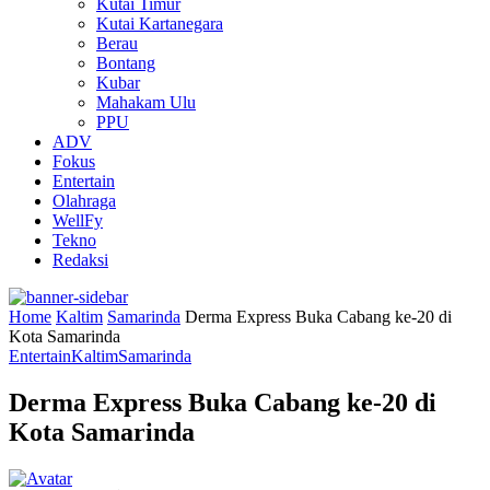
Kutai Timur
Kutai Kartanegara
Berau
Bontang
Kubar
Mahakam Ulu
PPU
ADV
Fokus
Entertain
Olahraga
WellFy
Tekno
Redaksi
Home
Kaltim
Samarinda
Derma Express Buka Cabang ke-20 di
Kota Samarinda
Entertain
Kaltim
Samarinda
Derma Express Buka Cabang ke-20 di
Kota Samarinda