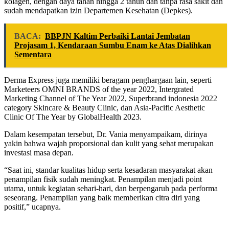
kolagen, dengan daya tahan hingga 2 tahun dan tanpa rasa sakit dan
sudah mendapatkan izin Departemen Kesehatan (Depkes).
BACA:
BBPJN Kaltim Perbaiki Lantai Jembatan
Projasam 1, Kendaraan Sumbu Enam ke Atas Dialihkan
Sementara
Derma Express juga memiliki beragam penghargaan lain, seperti
Marketeers OMNI BRANDS of the year 2022, Intergrated
Marketing Channel of The Year 2022, Superbrand indonesia 2022
category Skincare & Beauty Clinic, dan Asia-Pacific Aesthetic
Clinic Of The Year by GlobalHealth 2023.
Dalam kesempatan tersebut, Dr. Vania menyampaikam, dirinya
yakin bahwa wajah proporsional dan kulit yang sehat merupakan
investasi masa depan.
“Saat ini, standar kualitas hidup serta kesadaran masyarakat akan
penampilan fisik sudah meningkat. Penampilan menjadi point
utama, untuk kegiatan sehari-hari, dan berpengaruh pada performa
seseorang. Penampilan yang baik memberikan citra diri yang
positif,” ucapnya.