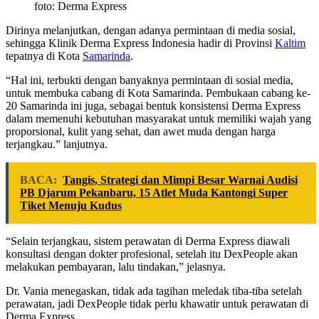
foto: Derma Express
Dirinya melanjutkan, dengan adanya permintaan di media sosial,
sehingga Klinik Derma Express Indonesia hadir di Provinsi
Kaltim
tepatnya di Kota
Samarinda
.
“Hal ini, terbukti dengan banyaknya permintaan di sosial media,
untuk membuka cabang di Kota Samarinda. Pembukaan cabang ke-
20 Samarinda ini juga, sebagai bentuk konsistensi Derma Express
dalam memenuhi kebutuhan masyarakat untuk memiliki wajah yang
proporsional, kulit yang sehat, dan awet muda dengan harga
terjangkau.” lanjutnya.
BACA:
Tangis, Strategi dan Mimpi Besar Warnai Audisi
PB Djarum Pekanbaru, 15 Atlet Muda Kantongi Super
Tiket Menuju Kudus
“Selain terjangkau, sistem perawatan di Derma Express diawali
konsultasi dengan dokter profesional, setelah itu DexPeople akan
melakukan pembayaran, lalu tindakan,” jelasnya.
Dr. Vania menegaskan, tidak ada tagihan meledak tiba-tiba setelah
perawatan, jadi DexPeople tidak perlu khawatir untuk perawatan di
Derma Express.