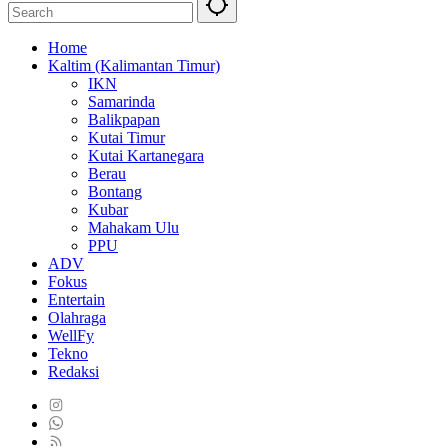
Home
Kaltim (Kalimantan Timur)
IKN
Samarinda
Balikpapan
Kutai Timur
Kutai Kartanegara
Berau
Bontang
Kubar
Mahakam Ulu
PPU
ADV
Fokus
Entertain
Olahraga
WellFy
Tekno
Redaksi