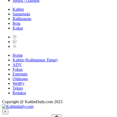
Sports / Gaming
Kaltim
Samarinda
Balikpapan
Bola
Kukar
Home
Kaltim (Kalimantan Timur)
ADV
Fokus
Entertain
Olahraga
WellFy
Tekno
Redaksi
Copyright @ KaltimDaily.com 2023
×