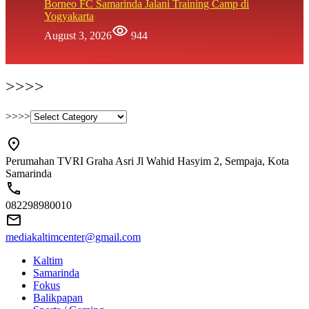
Borneo FC Samarinda Jalani Training Camp di
Yogyakarta
August 3, 2026
944
>>>>
>>>>
Perumahan TVRI Graha Asri Jl Wahid Hasyim 2, Sempaja, Kota
Samarinda
082298980010
mediakaltimcenter@gmail.com
Kaltim
Samarinda
Fokus
Balikpapan