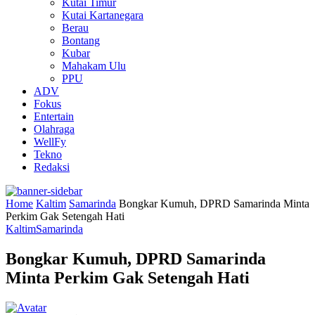
Kutai Timur
Kutai Kartanegara
Berau
Bontang
Kubar
Mahakam Ulu
PPU
ADV
Fokus
Entertain
Olahraga
WellFy
Tekno
Redaksi
Home
Kaltim
Samarinda
Bongkar Kumuh, DPRD Samarinda Minta
Perkim Gak Setengah Hati
Kaltim
Samarinda
Bongkar Kumuh, DPRD Samarinda
Minta Perkim Gak Setengah Hati