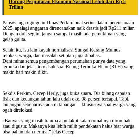
Dorong Perputaran Ekonomi Nasional Lebih dari Rp 5
Triliun
Pansus juga ngingetin Dinas Perkim buat serius dalam perencanaan
2025, apalagi anggaran direncanakan naik drastis jadi Rp211 miliar.
Dengan duit segitu, jangan sampai masih ada pemukiman yang
gelap gulita.
Selain itu, isu lain kayak normalisasi Sungai Karang Mumus,
relokasi warga, dan masalah set plan juga dibahas.
Deni minta semua pengembangan perumahan punya data yang
terbuka dan jelas, termasuk soal Ruang Terbuka Hijau (RTH) yang
makin hari makin dikit.
Sekdis Perkim, Cecep Herly, juga buka suara. Dia bilang capaian
fisik dan keuangan tahun lalu udah oke, 98 persen tercapai. Tapi,
tantangan sebenarnya ada di lapangan—khususnya soal warga yang
ogah direlokasi.
“Banyak yang masih trauma atau takut kalau rumahnya dirombak
atau digusur. Makanya kita lebih milih pendekatan halus biar warga
bisa paham dan nerima,” jelas Cecep.