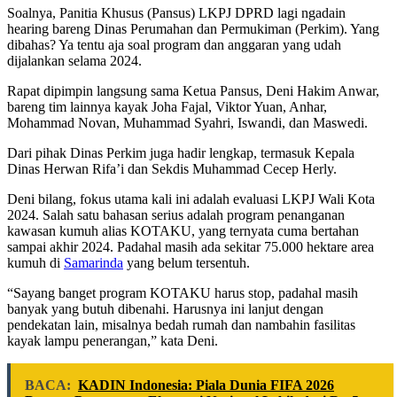
Soalnya, Panitia Khusus (Pansus) LKPJ DPRD lagi ngadain
hearing bareng Dinas Perumahan dan Permukiman (Perkim). Yang
dibahas? Ya tentu aja soal program dan anggaran yang udah
dijalankan selama 2024.
Rapat dipimpin langsung sama Ketua Pansus, Deni Hakim Anwar,
bareng tim lainnya kayak Joha Fajal, Viktor Yuan, Anhar,
Mohammad Novan, Muhammad Syahri, Iswandi, dan Maswedi.
Dari pihak Dinas Perkim juga hadir lengkap, termasuk Kepala
Dinas Herwan Rifa’i dan Sekdis Muhammad Cecep Herly.
Deni bilang, fokus utama kali ini adalah evaluasi LKPJ Wali Kota
2024. Salah satu bahasan serius adalah program penanganan
kawasan kumuh alias KOTAKU, yang ternyata cuma bertahan
sampai akhir 2024. Padahal masih ada sekitar 75.000 hektare area
kumuh di
Samarinda
yang belum tersentuh.
“Sayang banget program KOTAKU harus stop, padahal masih
banyak yang butuh dibenahi. Harusnya ini lanjut dengan
pendekatan lain, misalnya bedah rumah dan nambahin fasilitas
kayak lampu penerangan,” kata Deni.
BACA:
KADIN Indonesia: Piala Dunia FIFA 2026