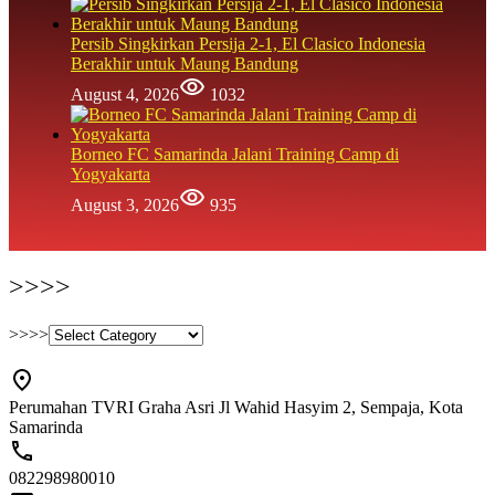
Persib Singkirkan Persija 2-1, El Clasico Indonesia
Berakhir untuk Maung Bandung
August 4, 2026
1032
Borneo FC Samarinda Jalani Training Camp di
Yogyakarta
August 3, 2026
935
>>>>
>>>>
Perumahan TVRI Graha Asri Jl Wahid Hasyim 2, Sempaja, Kota
Samarinda
082298980010