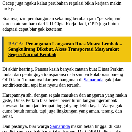
Cecep juga ngaku kalau perubahan regulasi bikin kerjaan makin
tricky.
Soalnya, izin pembangunan sekarang berubah jadi “persetujuan”
karena aturan baru dari UU Cipta Kerja. Jadi, OPD juga butuh
adaptasi cepat biar gak keteteran.
BACA:
Penanganan Longsoran Ruas Muara Lembak –
Sangkulirang Dikebut, Akses Transportasi Masyarakat
Segera Normal Kembali
Di akhir hearing, Pansus kasih banyak catatan buat Dinas Perkim,
mulai dari pentingnya transparansi data sampai kolaborasi bareng
OPD lain. Tujuannya biar pembangunan di
Samarinda
gak jalan
sendiri-sendiri, tapi bisa nyatu dan terarah.
Harapannya sih, dengan segala masukan dan anggaran yang makin
gede, Dinas Perkim bisa bener-bener turun tangan ngerombak
kawasan kumuh jadi tempat tinggal yang lebih layak. Warga gak
cuma butuh rumah, tapi juga lingkungan yang aman, terang, dan
sehat.
Dan pastinya, biar warga
Samarinda
makin betah tinggal di kota
sendiri, semua pihak harus jalan bareng. Dari DPRD, dinas teknis,