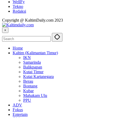
WellFy
Tekno
Redaksi
Copyright @ KaltimDaily.com 2023
×
Home
Kaltim (Kalimantan Timur)
IKN
Samarinda
Balikpapan
Kutai Timur
Kutai Kartanegara
Berau
Bontang
Kubar
Mahakam Ulu
PPU
ADV
Fokus
Entertain