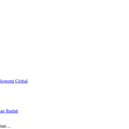
Ekonomi Global
an Ibadah
adhan…