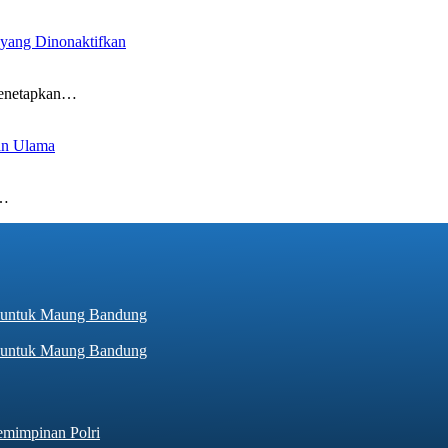
 yang Dinonaktifkan
 menetapkan…
an Ulama
i…
hir untuk Maung Bandung
emimpinan Polri