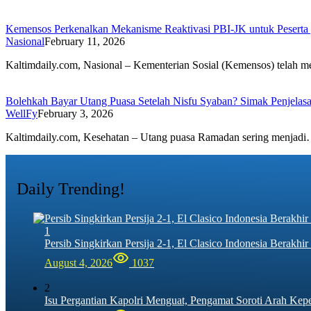
Kemensos Perkenalkan Mekanisme Reaktivasi PBI-JK untuk Peserta
Nasional
February 11, 2026
Kaltimdaily.com, Nasional – Kementerian Sosial (Kemensos) telah
Bolehkah Bayar Utang Puasa Setelah Nisfu Syaban? Simak Penjelas
WellFy
February 3, 2026
Kaltimdaily.com, Kesehatan – Utang puasa Ramadan sering menjad
Daily Trending!
1
Persib Singkirkan Persija 2-1, El Clasico Indonesia Berak
August 4, 2026
1037
2
Isu Pergantian Kapolri Menguat, Pengamat Soroti Arah Kep