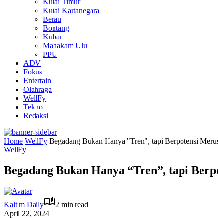
Kutai Timur
Kutai Kartanegara
Berau
Bontang
Kubar
Mahakam Ulu
PPU
ADV
Fokus
Entertain
Olahraga
WellFy
Tekno
Redaksi
Home
WellFy
Begadang Bukan Hanya "Tren", tapi Berpotensi Meru
WellFy
Begadang Bukan Hanya “Tren”, tapi Berp
Kaltim Daily
2 min read
April 22, 2024