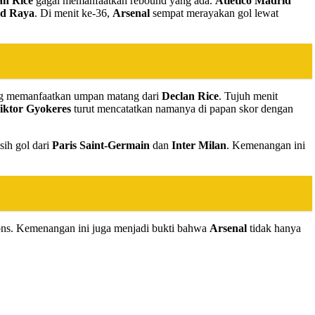
an Rice
gagal memanfaatkan rebound yang ada.
Atletico Madrid
id Raya
. Di menit ke-36,
Arsenal
sempat merayakan gol lewat
g memanfaatkan umpan matang dari
Declan Rice
. Tujuh menit
iktor Gyokeres
turut mencatatkan namanya di papan skor dengan
sih gol dari
Paris Saint-Germain
dan
Inter Milan
. Kemenangan ini
ions. Kemenangan ini juga menjadi bukti bahwa
Arsenal
tidak hanya