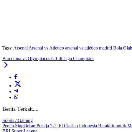
Tags:
Arsenal
Arsenal vs Atletico
arsenal vs atlético madrid
Bola
Olah
Barcelona vs Olympiacos 6-1 di Liga Champions
Berita Terkait....
Sports / Gaming
Persib Singkirkan Persija 2-1, El Clasico Indonesia Berakhir untuk
BRI Super League