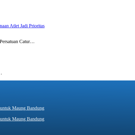
an Atlet Jadi Prioritas
Persatuan Catur…
…
hir untuk Maung Bandung