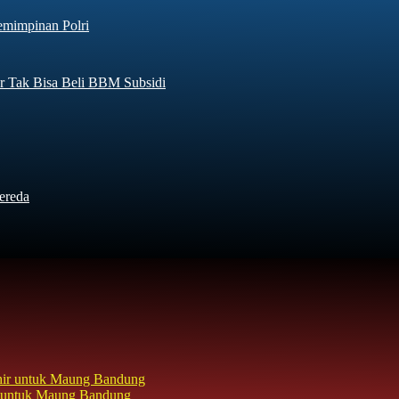
emimpinan Polri
r Tak Bisa Beli BBM Subsidi
ereda
hir untuk Maung Bandung