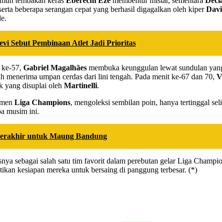
amun tembakan keras
Eberechi Eze
membentur mistar, sementara
Decl
erta beberapa serangan cepat yang berhasil digagalkan oleh kiper
Dav
de.
vi Sebut Pembinaan Atlet Jadi Prioritas
t ke-57,
Gabriel Magalhães
membuka keunggulan lewat sundulan yan
h menerima umpan cerdas dari lini tengah. Pada menit ke-67 dan 70,
V
k yang disuplai oleh
Martinelli
.
semen
Liga Champions
, mengoleksi sembilan poin, hanya tertinggal seli
a musim ini.
a Berakhir untuk Maung Bandung
ya sebagai salah satu tim favorit dalam perebutan gelar Liga Champ
tikan kesiapan mereka untuk bersaing di panggung terbesar. (*)